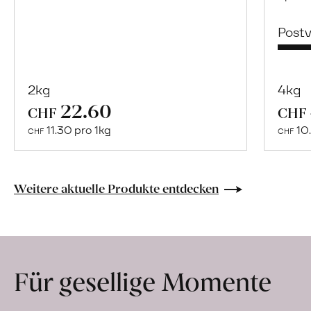
Post
2kg
4kg
22.60
Mehr
CHF
CHF
über
11.30 pro 1kg
10.
CHF
CHF
Riedackerhof
erfahren
Weitere aktuelle Produkte entdecken
Für gesellige Momente