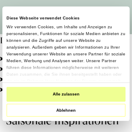
Alle Produzent*innen auf einen Blick
Diese Webseite verwendet Cookies
Wir verwenden Cookies, um Inhalte und Anzeigen zu
personalisieren, Funktionen für soziale Medien anbieten zu
Dafür stehen wir
können und die Zugriffe auf unsere Website zu
analysieren. Außerdem geben wir Informationen zu Ihrer
Verwendung unserer Website an unsere Partner für soziale
Pestizidfrei angebaut, schonend verarbeitet.
Medien, Werbung und Analysen weiter. Unsere Partner
Natürliche Zutaten, echter Geschmack.
führen diese Informationen möglicherweise mit weiteren
Daten zusammen, die Sie ihnen bereitgestellt haben oder
Von kleinen Höfen, direkt zu dir.
die sie im Rahmen Ihrer Nutzung der Dienste gesammelt
haben.
100% transparent, 0% Zusatzstoffe.
Alle zulassen
Ablehnen
Saisonale Inspirationen