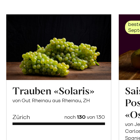
beste
Sept
Trauben «Solaris»
Sai
Po
von Gut Rheinau aus Rheinau, ZH
«O
Zürich
noch
130
von 130
von Je
Carlo
Spani