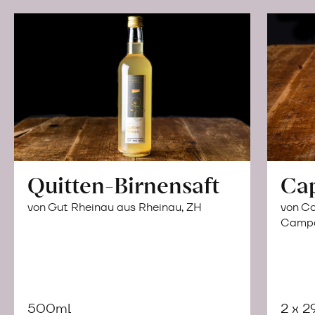
Quitten-Birnensaft
Ca
von Gut Rheinau aus Rheinau, ZH
von Co
Campor
500ml
2 x 