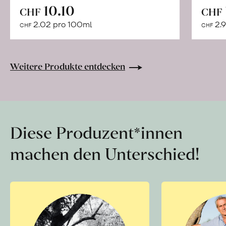
In
10.10
CHF
CHF
den
2.02 pro 100ml
2.9
CHF
CHF
Warenkorb
Weitere Produkte entdecken
Diese Produzent*innen
machen den Unterschied!