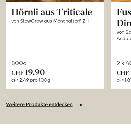
Hörnli aus Triticale
Fus
Din
von SlowGrow aus Mönchaltorf, ZH
von Sp
Andal
800g
2 x 
In
19.90
CHF
CHF
den
2.49 pro 100g
1.8
CHF
CHF
Warenkorb
Weitere Produkte entdecken