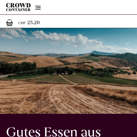
Menu
1
1 Artikel im Warenkorb
25.20
CHF
Gutes Essen aus