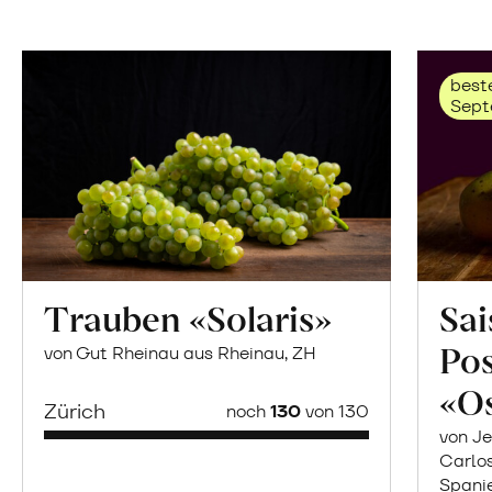
beste
Sept
Trauben «Solaris»
Sai
Po
von Gut Rheinau aus Rheinau, ZH
«O
Zürich
noch
130
von 130
von Je
Carlo
Spani