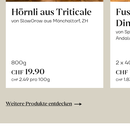
Hörnli aus Triticale
Fus
Din
von SlowGrow aus Mönchaltorf, ZH
von Sp
Andal
800g
2 x 
In
19.90
CHF
CHF
den
2.49 pro 100g
1.8
CHF
CHF
Warenkorb
Weitere Produkte entdecken