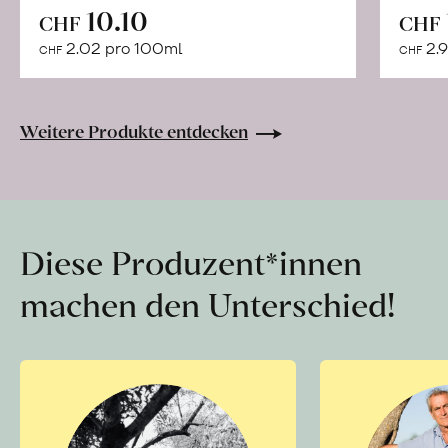
In
10.10
CHF
CHF
den
2.02 pro 100ml
2.9
CHF
CHF
Warenkorb
Weitere Produkte entdecken
Diese Produzent*innen
machen den Unterschied!