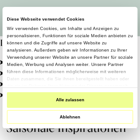
Alle Produzent*innen auf einen Blick
Diese Webseite verwendet Cookies
Wir verwenden Cookies, um Inhalte und Anzeigen zu
personalisieren, Funktionen für soziale Medien anbieten zu
Dafür stehen wir
können und die Zugriffe auf unsere Website zu
analysieren. Außerdem geben wir Informationen zu Ihrer
Verwendung unserer Website an unsere Partner für soziale
Pestizidfrei angebaut, schonend verarbeitet.
Medien, Werbung und Analysen weiter. Unsere Partner
Natürliche Zutaten, echter Geschmack.
führen diese Informationen möglicherweise mit weiteren
Daten zusammen, die Sie ihnen bereitgestellt haben oder
Von kleinen Höfen, direkt zu dir.
die sie im Rahmen Ihrer Nutzung der Dienste gesammelt
haben.
100% transparent, 0% Zusatzstoffe.
Alle zulassen
Ablehnen
Saisonale Inspirationen