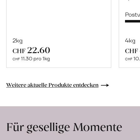
Post
2kg
4kg
22.60
Mehr
CHF
CHF
über
11.30 pro 1kg
10.
CHF
CHF
Naturbelassene
Bio-
Lebensmittel
Weitere aktuelle Produkte entdecken
ohne
Zusatzstoffe
direkt
ab
Für gesellige Momente
Hof
erfahren