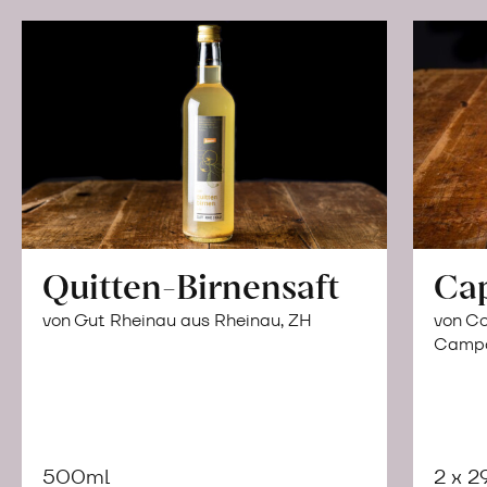
Quitten-Birnensaft
Ca
von Gut Rheinau aus Rheinau, ZH
von Co
Campor
500ml
2 x 