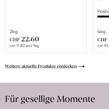
Post
2kg
4kg
22.60
Mehr
CHF
CHF
über
11.30 pro 1kg
10.
CHF
CHF
Naturbelassene
Bio-
Lebensmittel
Weitere aktuelle Produkte entdecken
ohne
Zusatzstoffe
direkt
ab
Für gesellige Momente
Hof
erfahren