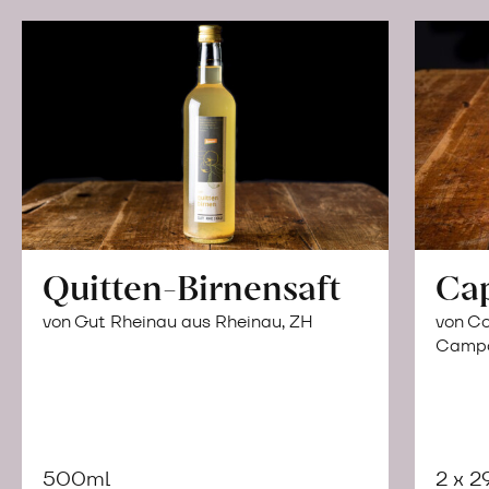
Quitten-Birnensaft
Ca
von Gut Rheinau aus Rheinau, ZH
von Co
Campor
500ml
2 x 