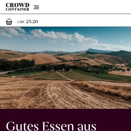
Menu
1
1 Artikel im Warenkorb
25.20
CHF
Gutes Essen aus