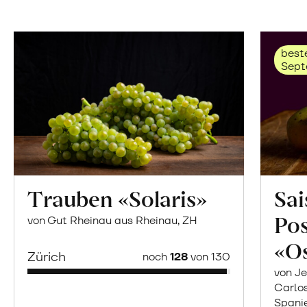
beste
Sept
Trauben «Solaris»
Sai
Po
von Gut Rheinau aus Rheinau, ZH
«O
Zürich
noch
128
von 130
von Je
Carlo
Spani