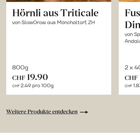
Hörnli aus Triticale
Fus
Din
von SlowGrow aus Mönchaltorf, ZH
von Sp
Andal
800g
2 x 
In
19.90
CHF
CHF
den
2.49 pro 100g
1.8
CHF
CHF
Warenkorb
Weitere Produkte entdecken