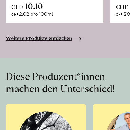
In
10.10
CHF
CHF
den
2.02 pro 100ml
2.9
CHF
CHF
Warenkorb
Weitere Produkte entdecken
Diese Produzent*innen
machen den Unterschied!