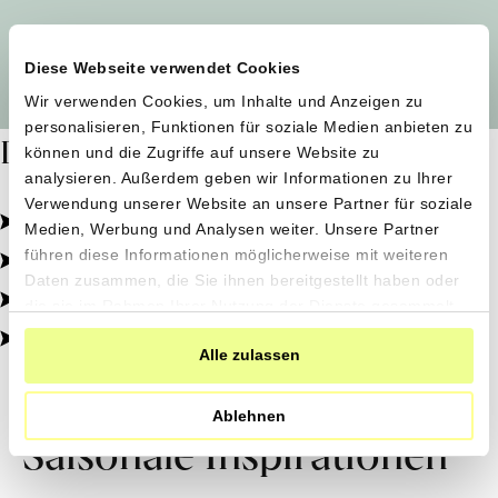
Alle Produzent*innen auf einen Blick
Diese Webseite verwendet Cookies
Wir verwenden Cookies, um Inhalte und Anzeigen zu
personalisieren, Funktionen für soziale Medien anbieten zu
Dafür stehen wir
können und die Zugriffe auf unsere Website zu
analysieren. Außerdem geben wir Informationen zu Ihrer
Verwendung unserer Website an unsere Partner für soziale
Pestizidfrei angebaut, schonend verarbeitet.
Medien, Werbung und Analysen weiter. Unsere Partner
Natürliche Zutaten, echter Geschmack.
führen diese Informationen möglicherweise mit weiteren
Daten zusammen, die Sie ihnen bereitgestellt haben oder
Von kleinen Höfen, direkt zu dir.
die sie im Rahmen Ihrer Nutzung der Dienste gesammelt
haben.
100% transparent, 0% Zusatzstoffe.
Alle zulassen
Ablehnen
Saisonale Inspirationen