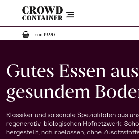
Menu
1
1 Artikel im Warenkorb
19.90
CHF
Gutes Essen aus
gesundem Bode
Klassiker und saisonale Spezialitäten aus u
regenerativ-biologischen Hofnetzwerk: Sch
hergestellt, naturbelassen, ohne Zusatzstoff