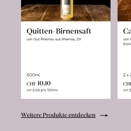
Quitten-Birnensaft
C
von Gut Rheinau aus Rheinau, ZH
von 
Sizil
500ml
2 x
In
10.10
CHF
CH
den
2.02 pro 100ml
2
CHF
CHF
Warenkorb
Weitere Produkte entdecken