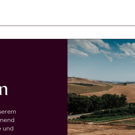
n
nserem
onend
e und