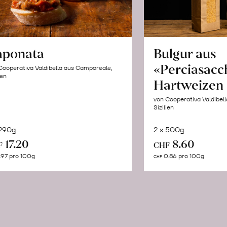
aponata
Bulgur aus
«Perciasacc
Cooperativa Valdibella aus Camporeale,
ien
Hartweizen
von Cooperativa Valdibel
Sizilien
 290g
2 x 500g
In
In
17.20
8.60
F
CHF
den
de
.97 pro 100g
0.86 pro 100g
CHF
Warenkorb
Wa