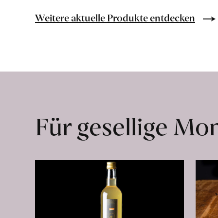
Bio-
Lebensmittel
Weitere aktuelle Produkte entdecken
ohne
Zusatzstoffe
direkt
ab
Hof
erfahren
Für gesellige M