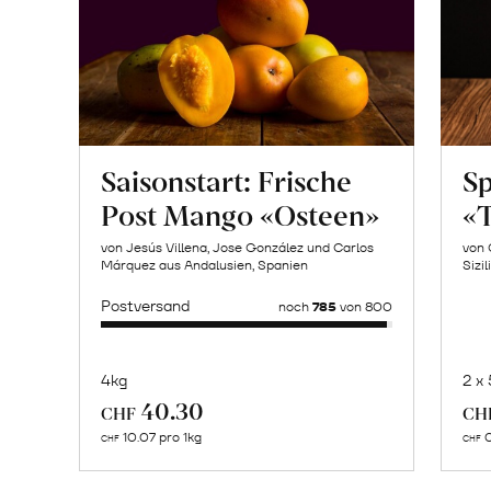
Saisonstart: Frische
Sp
Post Mango «Osteen»
«T
von Jesús Villena, Jose González und Carlos
von 
Márquez aus Andalusien, Spanien
Sizil
Postversand
noch
785
von 800
4kg
2 x
Mehr
40.30
CHF
CH
über
10.07 pro 1kg
0
CHF
CHF
Naturbelassene