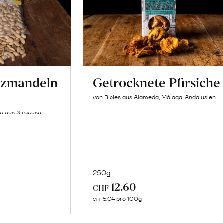
lzmandeln
Getrocknete Pfirsiche
von Bioles aus Alameda, Málaga, Andalusien
o aus Siracusa,
250g
In
12.60
CHF
n
den
5.04 pro 100g
CHF
renkorb
Warenkorb