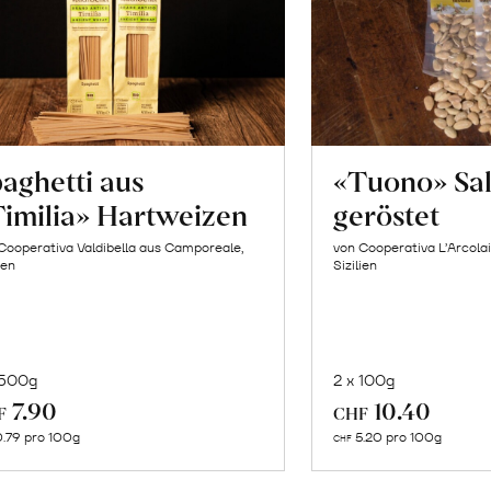
aghetti aus
«Tuono» Sa
imilia» Hartweizen
geröstet
Cooperativa Valdibella aus Camporeale,
von Cooperativa L’Arcolai
ien
Sizilien
 500g
2 x 100g
In
In
7.90
10.40
F
CHF
den
de
.79 pro 100g
5.20 pro 100g
CHF
Warenkorb
Wa