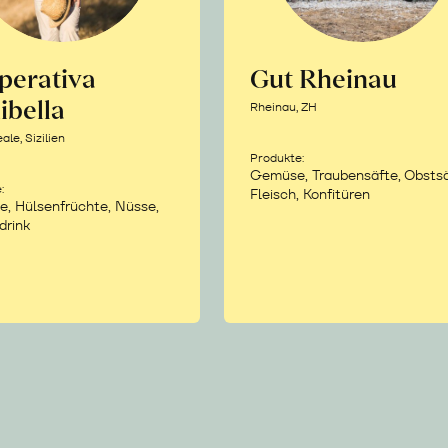
perativa
Gut Rheinau
ibella
Rheinau, ZH
le, Sizilien
Produkte:
Gemüse, Traubensäfte, Obstsä
:
Fleisch, Konfitüren
e, Hülsenfrüchte, Nüsse,
drink