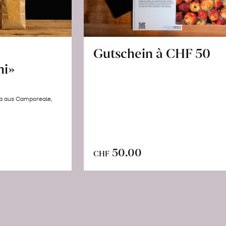
Gutschein à CHF 50
hi»
la aus Camporeale,
In
n
50.00
CHF
den
renkorb
Warenkorb