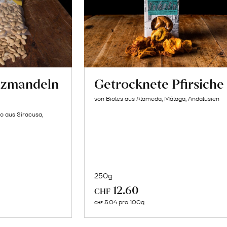
lzmandeln
Getrocknete Pfirsiche
von Bioles aus Alameda, Málaga, Andalusien
o aus Siracusa,
250g
In
12.60
CHF
n
den
5.04 pro 100g
CHF
renkorb
Warenkorb