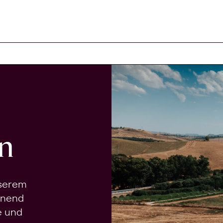
n
nserem
onend
e und