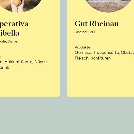
perativa
Gut Rheinau
ibella
Rheinau, ZH
le, Sizilien
Produkte:
Gemüse, Traubensäfte, Obstsä
:
Fleisch, Konfitüren
e, Hülsenfrüchte, Nüsse,
drink