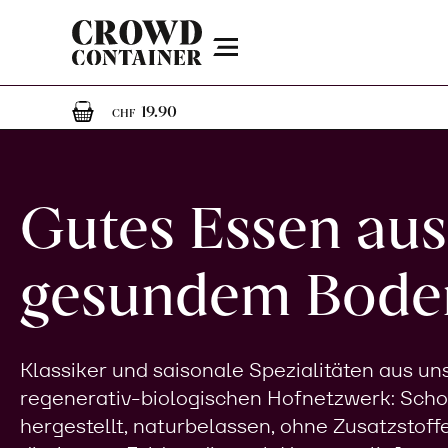
Menu
1
1 Artikel im Warenkorb
19.90
CHF
Gutes Essen aus
gesundem Bode
Klassiker und saisonale Spezialitäten aus u
regenerativ-biologischen Hofnetzwerk: Sch
hergestellt, naturbelassen, ohne Zusatzstoff