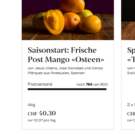
Saisonstart: Frische
Sp
Post Mango «Osteen»
«T
von Jesús Villena, Jose González und Carlos
von 
Márquez aus Andalusien, Spanien
Sizil
Postversand
noch
785
von 800
4kg
2 x
Mehr
40.30
CHF
CH
über
10.07 pro 1kg
0
CHF
CHF
Naturbelassene