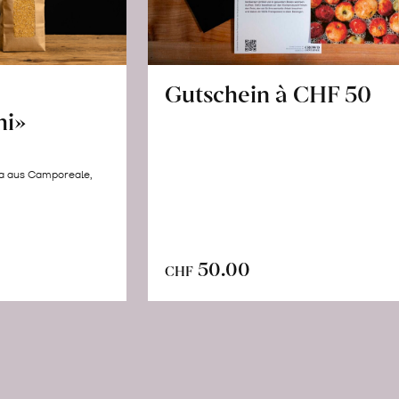
Gutschein à CHF 50
hi»
la aus Camporeale,
In
n
50.00
CHF
den
renkorb
Warenkorb