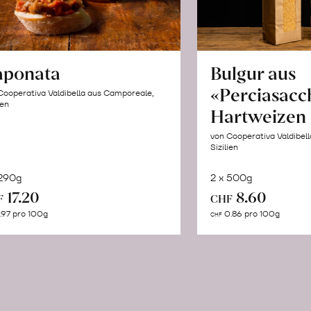
aponata
Bulgur aus
«Perciasacc
Cooperativa Valdibella aus Camporeale,
ien
Hartweizen
von Cooperativa Valdibel
Sizilien
 290g
2 x 500g
In
In
17.20
8.60
F
CHF
den
de
.97 pro 100g
0.86 pro 100g
CHF
Warenkorb
Wa