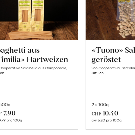
aghetti aus
«Tuono» Sa
imilia» Hartweizen
geröstet
Cooperativa Valdibella aus Camporeale,
von Cooperativa L’Arcolai
ien
Sizilien
 500g
2 x 100g
In
In
7.90
10.40
F
CHF
den
de
.79 pro 100g
5.20 pro 100g
CHF
Warenkorb
Wa