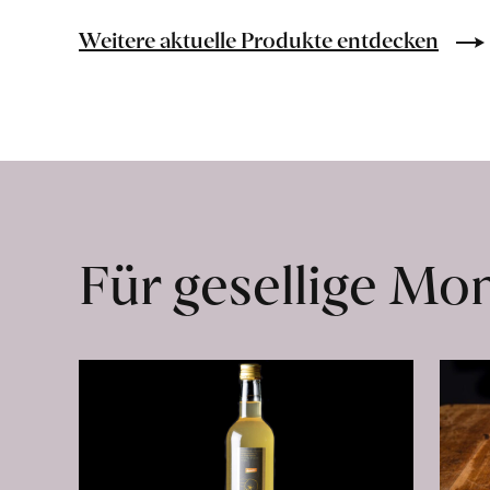
Bio-
Lebensmittel
Weitere aktuelle Produkte entdecken
ohne
Zusatzstoffe
direkt
ab
Hof
erfahren
Für gesellige M