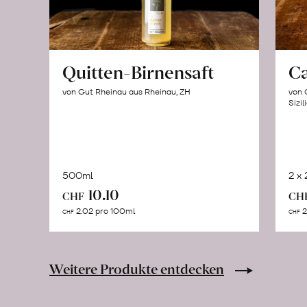
Quitten-Birnensaft
C
von Gut Rheinau aus Rheinau, ZH
von 
Sizil
500ml
2 x
In
10.10
CHF
CH
den
2.02 pro 100ml
2
CHF
CHF
Warenkorb
Weitere Produkte entdecken