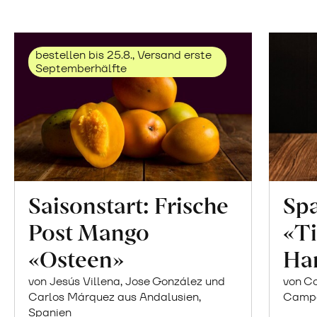
bestellen bis 25.8., Versand erste
Septemberhälfte
Saisonstart: Frische
Spa
Post Mango
«Ti
«Osteen»
Ha
von Jesús Villena, Jose González und
von Co
Carlos Márquez aus Andalusien,
Campor
Spanien