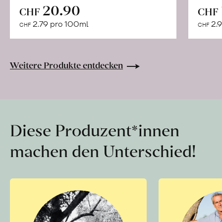
In
20.90
CHF
CHF
den
2.79 pro 100ml
2.9
CHF
CHF
Warenkorb
Weitere Produkte entdecken
Diese Produzent*innen
machen den Unterschied!