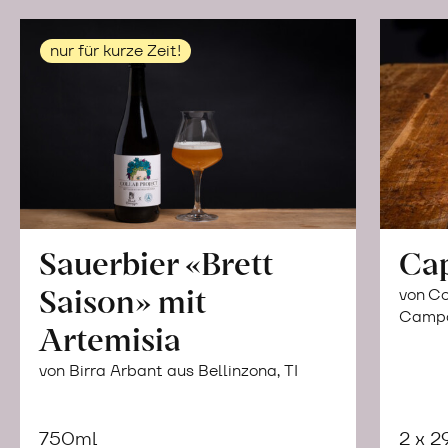
nur für kurze Zeit!
Sauerbier «Brett
Ca
Saison» mit
von Co
Campor
Artemisia
von Birra Arbant aus Bellinzona, TI
750ml
2 x 