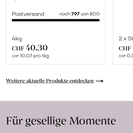
Postversand
noch
797
von 800
4kg
2 x 
40.30
Mehr
CHF
CHF
über
10.07 pro 1kg
0.
CHF
CHF
Naturbelassene
Bio-
Lebensmittel
Weitere aktuelle Produkte entdecken
ohne
Zusatzstoffe
direkt
ab
Für gesellige Momente
Hof
erfahren