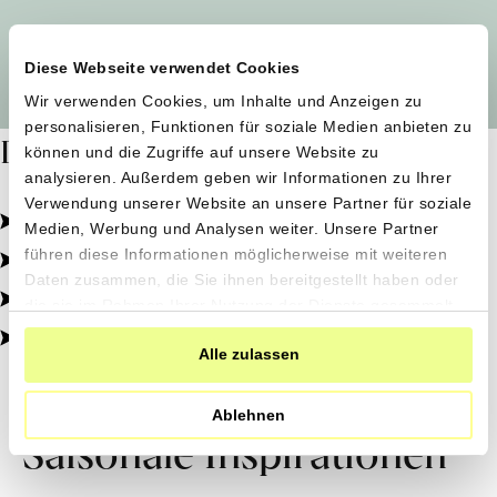
Alle Produzent*innen auf einen Blick
Diese Webseite verwendet Cookies
Wir verwenden Cookies, um Inhalte und Anzeigen zu
personalisieren, Funktionen für soziale Medien anbieten zu
Dafür stehen wir
können und die Zugriffe auf unsere Website zu
analysieren. Außerdem geben wir Informationen zu Ihrer
Verwendung unserer Website an unsere Partner für soziale
Pestizidfrei angebaut, schonend verarbeitet.
Medien, Werbung und Analysen weiter. Unsere Partner
Natürliche Zutaten, echter Geschmack.
führen diese Informationen möglicherweise mit weiteren
Daten zusammen, die Sie ihnen bereitgestellt haben oder
Von kleinen Höfen, direkt zu dir.
die sie im Rahmen Ihrer Nutzung der Dienste gesammelt
haben.
100% transparent, 0% Zusatzstoffe.
Alle zulassen
Ablehnen
Saisonale Inspirationen