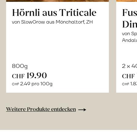
Hörnli aus Triticale
Fus
Din
von SlowGrow aus Mönchaltorf, ZH
von Sp
Andal
800g
2 x 
In
19.90
CHF
CHF
den
2.49 pro 100g
1.8
CHF
CHF
Warenkorb
Weitere Produkte entdecken