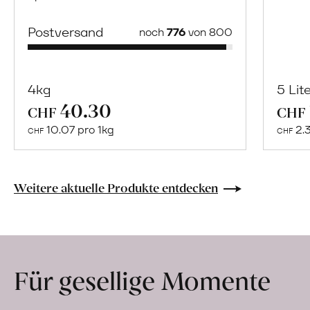
Postversand
noch
776
von 800
4kg
5 Lit
40.30
Mehr
CHF
CHF
über
10.07 pro 1kg
2.
CHF
CHF
Naturbelassene
Bio-
Lebensmittel
Weitere aktuelle Produkte entdecken
ohne
Zusatzstoffe
direkt
ab
Für gesellige Momente
Hof
erfahren