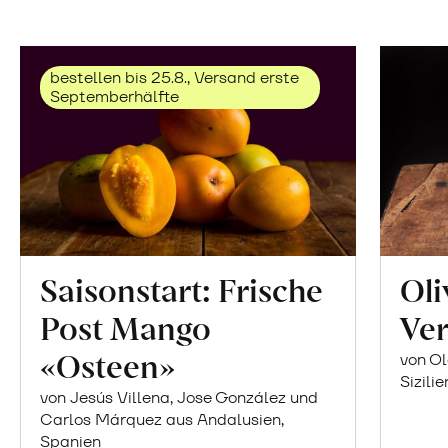
bestellen bis 25.8., Versand erste
Septemberhälfte
Saisonstart: Frische
Oli
Post Mango
Ver
«Osteen»
von Ol
Sizilie
von Jesús Villena, Jose González und
Carlos Márquez aus Andalusien,
Spanien