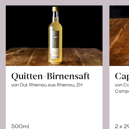
Quitten-Birnensaft
Ca
von Gut Rheinau aus Rheinau, ZH
von Co
Campor
500ml
2 x 