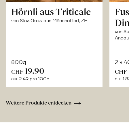
Hörnli aus Triticale
Fus
Din
von SlowGrow aus Mönchaltorf, ZH
von Sp
Andal
800g
2 x 
In
19.90
CHF
CHF
den
2.49 pro 100g
1.8
CHF
CHF
Warenkorb
Weitere Produkte entdecken