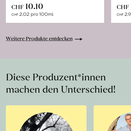
In
10.10
CHF
CHF
den
2.02 pro 100ml
2.9
CHF
CHF
Warenkorb
Weitere Produkte entdecken
Diese Produzent*innen
machen den Unterschied!