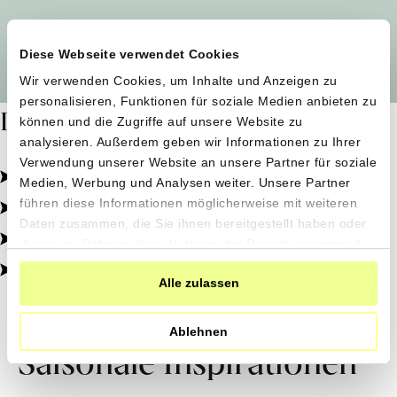
Alle Produzent*innen auf einen Blick
Diese Webseite verwendet Cookies
Wir verwenden Cookies, um Inhalte und Anzeigen zu
personalisieren, Funktionen für soziale Medien anbieten zu
Dafür stehen wir
können und die Zugriffe auf unsere Website zu
analysieren. Außerdem geben wir Informationen zu Ihrer
Verwendung unserer Website an unsere Partner für soziale
Pestizidfrei angebaut, schonend verarbeitet.
Medien, Werbung und Analysen weiter. Unsere Partner
Natürliche Zutaten, echter Geschmack.
führen diese Informationen möglicherweise mit weiteren
Daten zusammen, die Sie ihnen bereitgestellt haben oder
Von kleinen Höfen, direkt zu dir.
die sie im Rahmen Ihrer Nutzung der Dienste gesammelt
haben.
100% transparent, 0% Zusatzstoffe.
Alle zulassen
Ablehnen
Saisonale Inspirationen