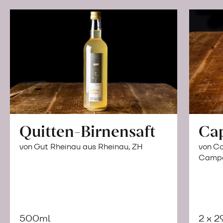
Quitten-Birnensaft
Ca
von Gut Rheinau aus Rheinau, ZH
von Co
Campor
500ml
2 x 