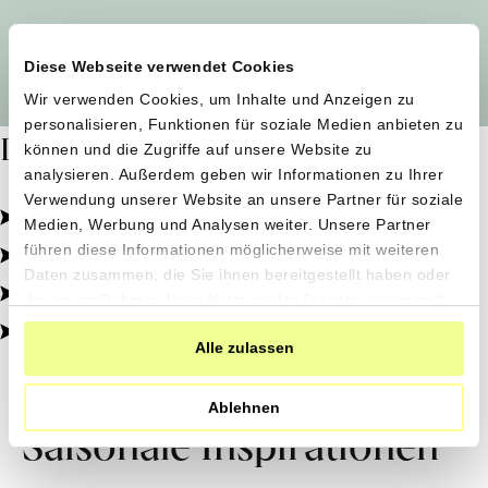
Alle Produzent*innen auf einen Blick
Diese Webseite verwendet Cookies
Wir verwenden Cookies, um Inhalte und Anzeigen zu
personalisieren, Funktionen für soziale Medien anbieten zu
Dafür stehen wir
können und die Zugriffe auf unsere Website zu
analysieren. Außerdem geben wir Informationen zu Ihrer
Verwendung unserer Website an unsere Partner für soziale
Pestizidfrei angebaut, schonend verarbeitet.
Medien, Werbung und Analysen weiter. Unsere Partner
Natürliche Zutaten, echter Geschmack.
führen diese Informationen möglicherweise mit weiteren
Daten zusammen, die Sie ihnen bereitgestellt haben oder
Von kleinen Höfen, direkt zu dir.
die sie im Rahmen Ihrer Nutzung der Dienste gesammelt
haben.
100% transparent, 0% Zusatzstoffe.
Alle zulassen
Ablehnen
Saisonale Inspirationen