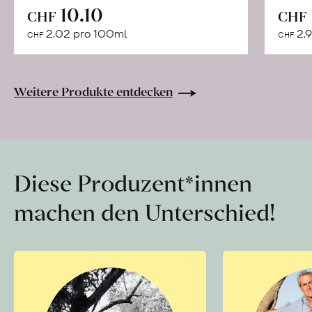
In
10.10
CHF
CHF
den
2.02 pro 100ml
2.9
CHF
CHF
Warenkorb
Weitere Produkte entdecken
Diese Produzent*innen
machen den Unterschied!