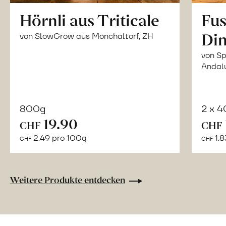
Hörnli aus Triticale
Fus
Din
von SlowGrow aus Mönchaltorf, ZH
von Sp
Andal
800g
2 x 
In
19.90
CHF
CHF
den
2.49 pro 100g
1.8
CHF
CHF
Warenkorb
Weitere Produkte entdecken