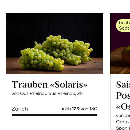
beste
Sept
Trauben «Solaris»
Sai
Po
von Gut Rheinau aus Rheinau, ZH
«O
Zürich
noch
129
von 130
von Je
Carlo
Spani