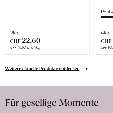
Post
2kg
4kg
22.60
Mehr
CHF
CHF
über
11.30 pro 1kg
10.
CHF
CHF
Naturbelassene
Bio-
Lebensmittel
Weitere aktuelle Produkte entdecken
ohne
Zusatzstoffe
direkt
ab
Für gesellige Momente
Hof
erfahren