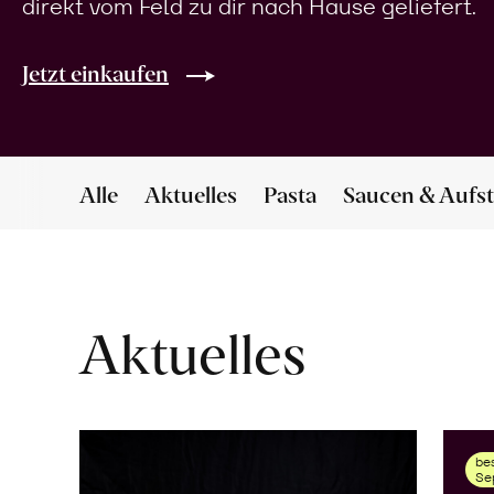
direkt vom Feld zu dir nach Hause geliefert.
Jetzt einkaufen
Alle
Aktuelles
Pasta
Saucen & Aufst
Aktuelles
bes
Se