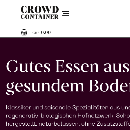
Menu
0
0 Artikel im Warenkorb
0.00
CHF
Gutes Essen aus
gesundem Bode
Klassiker und saisonale Spezialitäten aus u
regenerativ-biologischen Hofnetzwerk: Sch
hergestellt, naturbelassen, ohne Zusatzstoff