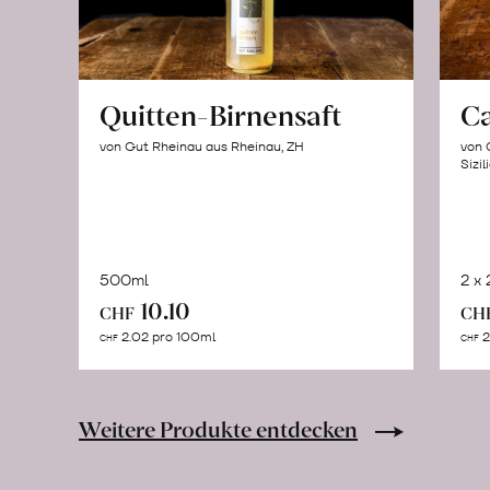
Quitten-Birnensaft
C
von Gut Rheinau aus Rheinau, ZH
von 
Sizil
500ml
2 x
In
10.10
CHF
CH
den
2.02 pro 100ml
2
CHF
CHF
Warenkorb
Weitere Produkte entdecken