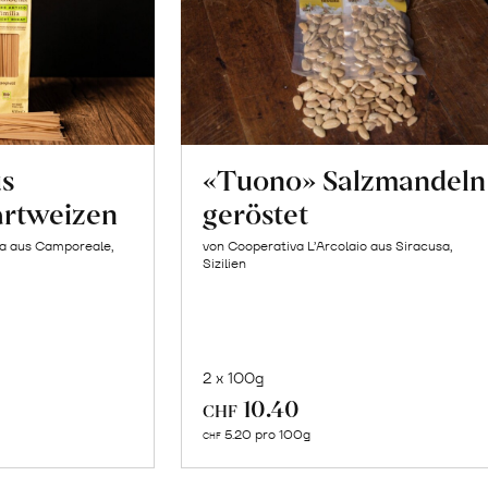
us
«Tuono» Salzmandeln
artweizen
geröstet
la aus Camporeale,
von Cooperativa L’Arcolaio aus Siracusa,
Sizilien
2 x 100g
In
10.40
CHF
n
den
5.20 pro 100g
CHF
renkorb
Warenkorb