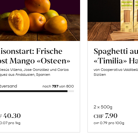
isonstart: Frische
Spaghetti a
ost Mango «Osteen»
«Timilia» H
Jesús Villena, Jose González und Carlos
von Cooperativa Valdibel
uez aus Andalusien, Spanien
Sizilien
tversand
noch
737
von 800
2 x 500g
In
Mehr
40.30
7.90
F
CHF
de
über
0.07 pro 1kg
0.79 pro 100g
CHF
Wa
Naturbelassene