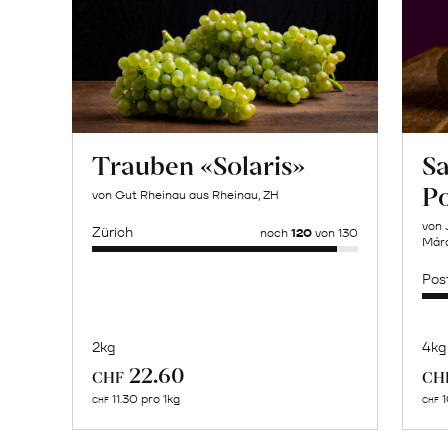
Trauben «Solaris»
Sa
P
von Gut Rheinau aus Rheinau, ZH
von 
Zürich
noch
120
von 130
Márq
Pos
2kg
4kg
Mehr
22.60
CHF
CH
über
11.30 pro 1kg
1
CHF
CHF
Francisco