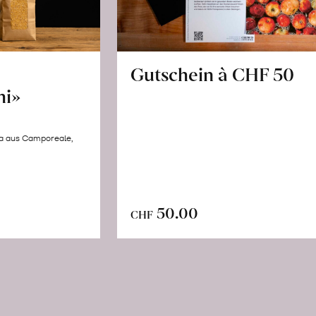
Gutschein à CHF 50
hi»
la aus Camporeale,
In
n
50.00
CHF
den
renkorb
Warenkorb