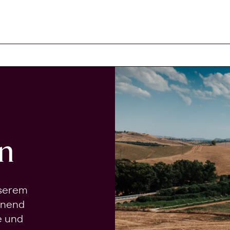
n
nserem
onend
e und