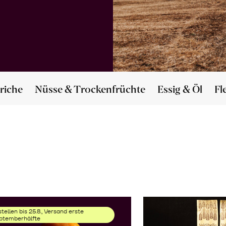
riche
Nüsse & Trockenfrüchte
Essig & Öl
Fl
tellen bis 25.8., Versand erste
ptemberhälfte