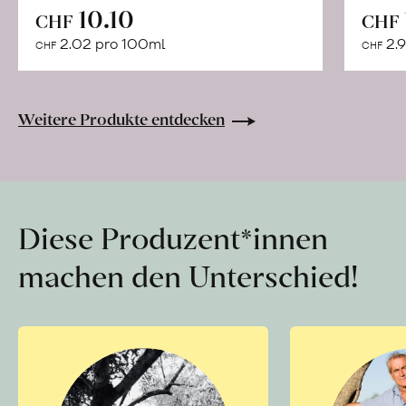
In
10.10
CHF
CHF
den
2.02 pro 100ml
2.9
CHF
CHF
Warenkorb
Weitere Produkte entdecken
Diese Produzent*innen
machen den Unterschied!