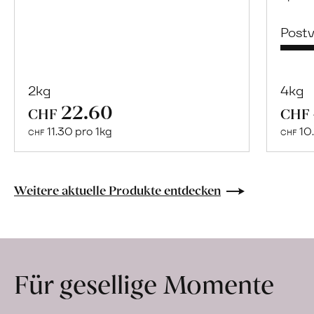
Post
2kg
4kg
22.60
Mehr
CHF
CHF
über
11.30 pro 1kg
10.
CHF
CHF
Naturbelassene
Bio-
Lebensmittel
Weitere aktuelle Produkte entdecken
ohne
Zusatzstoffe
direkt
ab
Für gesellige Momente
Hof
erfahren