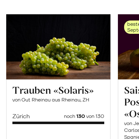
beste
Sept
Trauben «Solaris»
Sai
Po
von Gut Rheinau aus Rheinau, ZH
«O
Zürich
noch
130
von 130
von Je
Carlo
Spani