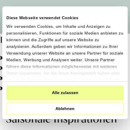
Alle Produzent*innen auf einen Blick
Diese Webseite verwendet Cookies
Wir verwenden Cookies, um Inhalte und Anzeigen zu
personalisieren, Funktionen für soziale Medien anbieten zu
Dafür stehen wir
können und die Zugriffe auf unsere Website zu
analysieren. Außerdem geben wir Informationen zu Ihrer
Verwendung unserer Website an unsere Partner für soziale
Pestizidfrei angebaut, schonend verarbeitet.
Medien, Werbung und Analysen weiter. Unsere Partner
Natürliche Zutaten, echter Geschmack.
führen diese Informationen möglicherweise mit weiteren
Daten zusammen, die Sie ihnen bereitgestellt haben oder
Von kleinen Höfen, direkt zu dir.
die sie im Rahmen Ihrer Nutzung der Dienste gesammelt
haben.
100% transparent, 0% Zusatzstoffe.
Alle zulassen
Ablehnen
Saisonale Inspirationen