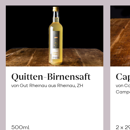
Quitten-Birnensaft
Ca
von Gut Rheinau aus Rheinau, ZH
von Co
Campor
500ml
2 x 