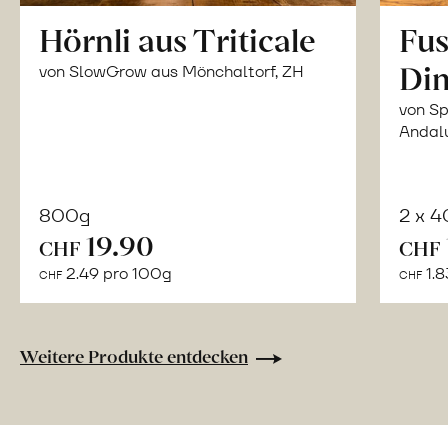
Hörnli aus Triticale
Fus
Din
von SlowGrow aus Mönchaltorf, ZH
von Sp
Andal
800g
2 x 
In
19.90
CHF
CHF
den
2.49 pro 100g
1.8
CHF
CHF
Warenkorb
Weitere Produkte entdecken