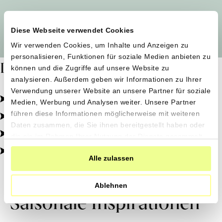
Alle Produzent*innen auf einen Blick
Diese Webseite verwendet Cookies
Wir verwenden Cookies, um Inhalte und Anzeigen zu
personalisieren, Funktionen für soziale Medien anbieten zu
Dafür stehen wir
können und die Zugriffe auf unsere Website zu
analysieren. Außerdem geben wir Informationen zu Ihrer
Verwendung unserer Website an unsere Partner für soziale
Pestizidfrei angebaut, schonend verarbeitet.
Medien, Werbung und Analysen weiter. Unsere Partner
Natürliche Zutaten, echter Geschmack.
führen diese Informationen möglicherweise mit weiteren
Daten zusammen, die Sie ihnen bereitgestellt haben oder
Von kleinen Höfen, direkt zu dir.
die sie im Rahmen Ihrer Nutzung der Dienste gesammelt
haben.
100% transparent, 0% Zusatzstoffe.
Alle zulassen
Ablehnen
Saisonale Inspirationen