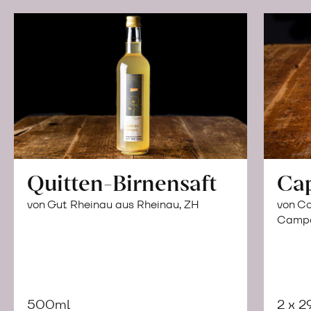
Quitten-Birnensaft
Ca
von Gut Rheinau aus Rheinau, ZH
von Co
Campor
500ml
2 x 