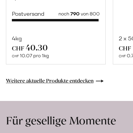
Postversand
noch
790
von 800
4kg
2 x 
40.30
Mehr
CHF
CHF
über
10.07 pro 1kg
0.
CHF
CHF
Naturbelassene
Bio-
Lebensmittel
Weitere aktuelle Produkte entdecken
ohne
Zusatzstoffe
direkt
ab
Für gesellige Momente
Hof
erfahren