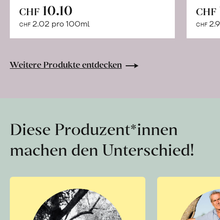
In
10.10
CHF
CHF
den
2.02 pro 100ml
2.9
CHF
CHF
Warenkorb
Weitere Produkte entdecken
Diese Produzent*innen
machen den Unterschied!