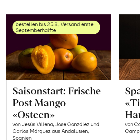
bestellen bis 25.8., Versand erste
Septemberhälfte
Saisonstart: Frische
Spa
Post Mango
«Ti
«Osteen»
Ha
von Jesús Villena, Jose González und
von Co
Carlos Márquez aus Andalusien,
Campor
Spanien