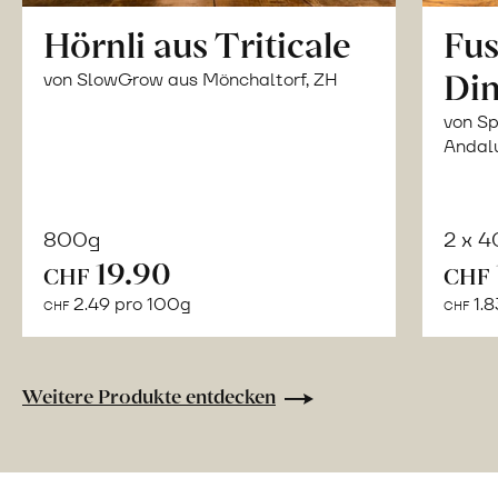
Hörnli aus Triticale
Fus
Din
von SlowGrow aus Mönchaltorf, ZH
von Sp
Andal
800g
2 x 
In
19.90
CHF
CHF
den
2.49 pro 100g
1.8
CHF
CHF
Warenkorb
Weitere Produkte entdecken