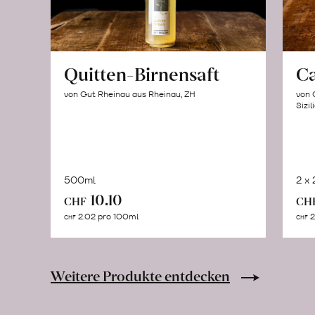
Quitten-Birnensaft
C
von Gut Rheinau aus Rheinau, ZH
von 
Sizil
500ml
2 x
In
10.10
CHF
CH
den
2.02 pro 100ml
2
CHF
CHF
Warenkorb
Weitere Produkte entdecken