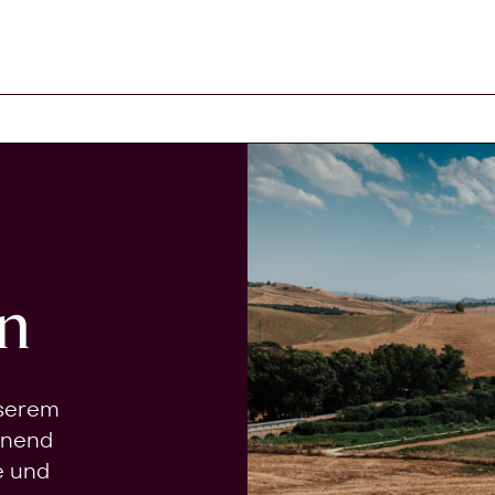
n
nserem
onend
e und