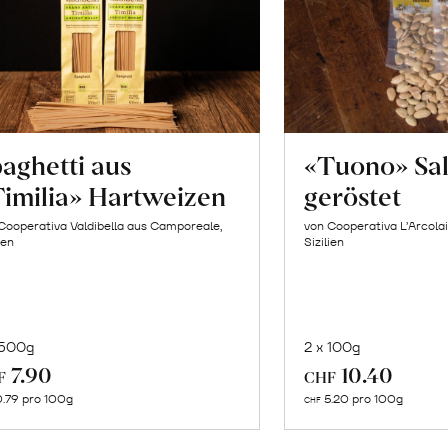
aghetti aus
«Tuono» Sa
imilia» Hartweizen
geröstet
Cooperativa Valdibella aus Camporeale,
von Cooperativa L’Arcolai
ien
Sizilien
 500g
2 x 100g
In
In
7.90
10.40
F
CHF
den
de
.79 pro 100g
5.20 pro 100g
CHF
Warenkorb
Wa