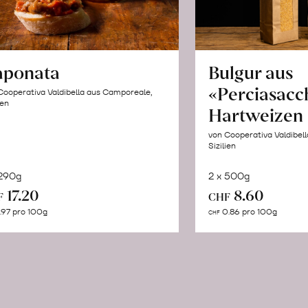
aponata
Bulgur aus
«Perciasacc
Cooperativa Valdibella aus Camporeale,
ien
Hartweizen
von Cooperativa Valdibel
Sizilien
 290g
2 x 500g
In
In
17.20
8.60
F
CHF
den
de
.97 pro 100g
0.86 pro 100g
CHF
Warenkorb
Wa