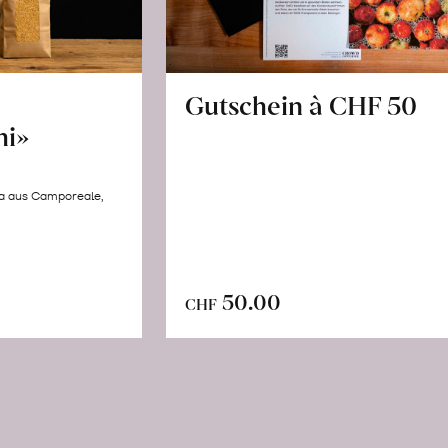
Gutschein à CHF 50
hi»
la aus Camporeale,
In
n
50.00
CHF
den
renkorb
Warenkorb