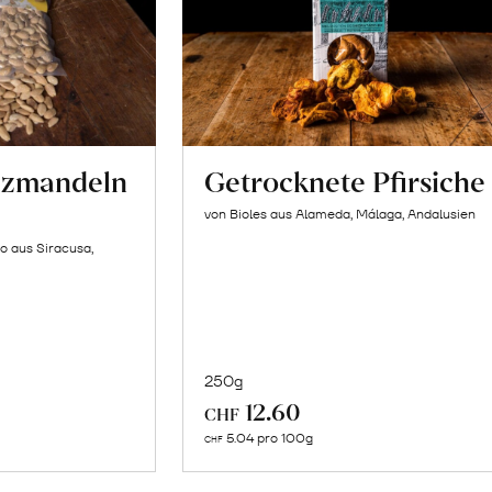
lzmandeln
Getrocknete Pfirsiche
von Bioles aus Alameda, Málaga, Andalusien
o aus Siracusa,
250g
In
12.60
CHF
n
den
5.04 pro 100g
CHF
renkorb
Warenkorb