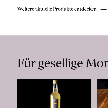
vom
Angus
Weitere aktuelle Produkte entdecken
Rind
erfahren
Für gesellige M