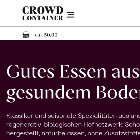
Menu
1
1 Artikel im Warenkorb
50.00
CHF
Gutes Essen aus
gesundem Bode
Klassiker und saisonale Spezialitäten aus u
regenerativ-biologischen Hofnetzwerk: Sch
hergestellt, naturbelassen, ohne Zusatzstoff