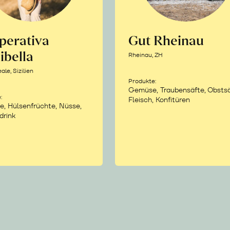
perativa
Gut Rheinau
ibella
Rheinau, ZH
le, Sizilien
Produkte:
Gemüse, Traubensäfte, Obstsä
:
Fleisch, Konfitüren
e, Hülsenfrüchte, Nüsse,
drink