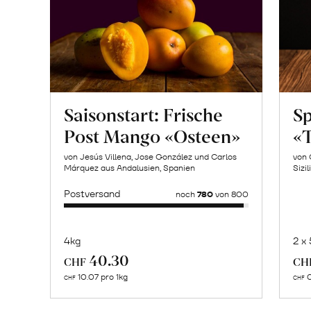
Saisonstart: Frische
Sp
Post Mango «Osteen»
«T
von Jesús Villena, Jose González und Carlos
von 
Márquez aus Andalusien, Spanien
Sizil
Postversand
noch
780
von 800
4kg
2 x
Mehr
40.30
CHF
CH
über
10.07 pro 1kg
0
CHF
CHF
Knochenbrühe