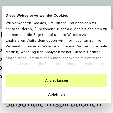
Alle Produzent*innen auf einen Blick
Diese Webseite verwendet Cookies
Wir verwenden Cookies, um Inhalte und Anzeigen zu
personalisieren, Funktionen für soziale Medien anbieten zu
Dafür stehen wir
können und die Zugriffe auf unsere Website zu
analysieren. Außerdem geben wir Informationen zu Ihrer
Verwendung unserer Website an unsere Partner für soziale
Pestizidfrei angebaut, schonend verarbeitet.
Medien, Werbung und Analysen weiter. Unsere Partner
Natürliche Zutaten, echter Geschmack.
führen diese Informationen möglicherweise mit weiteren
Daten zusammen, die Sie ihnen bereitgestellt haben oder
Von kleinen Höfen, direkt zu dir.
die sie im Rahmen Ihrer Nutzung der Dienste gesammelt
haben.
100% transparent, 0% Zusatzstoffe.
Alle zulassen
Ablehnen
Saisonale Inspirationen