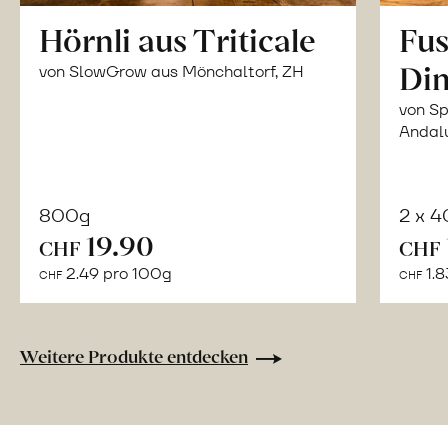
Hörnli aus Triticale
Fus
Din
von SlowGrow aus Mönchaltorf, ZH
von Sp
Andal
800g
2 x 
In
19.90
CHF
CHF
den
2.49 pro 100g
1.8
CHF
CHF
Warenkorb
Weitere Produkte entdecken