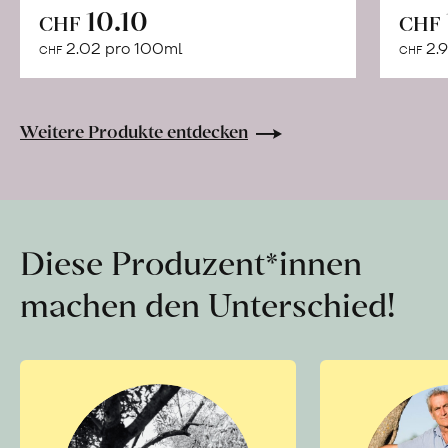
In
10.10
CHF
CHF
den
2.02 pro 100ml
2.9
CHF
CHF
Warenkorb
Weitere Produkte entdecken
Diese Produzent*innen
machen den Unterschied!