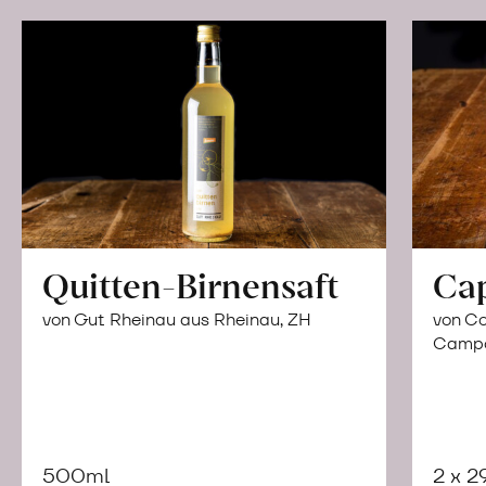
Quitten-Birnensaft
Ca
von Gut Rheinau aus Rheinau, ZH
von Co
Campor
500ml
2 x 