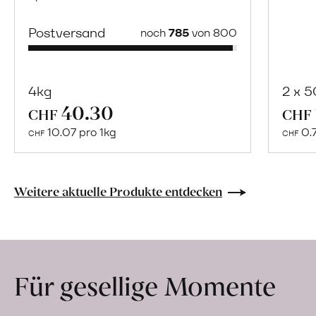
Postversand
noch
785
von 800
4kg
2 x 
40.30
Mehr
CHF
CHF
über
10.07 pro 1kg
0.
CHF
CHF
Naturbelassene
Bio-
Lebensmittel
Weitere aktuelle Produkte entdecken
ohne
Zusatzstoffe
direkt
ab
Für gesellige Momente
Hof
erfahren