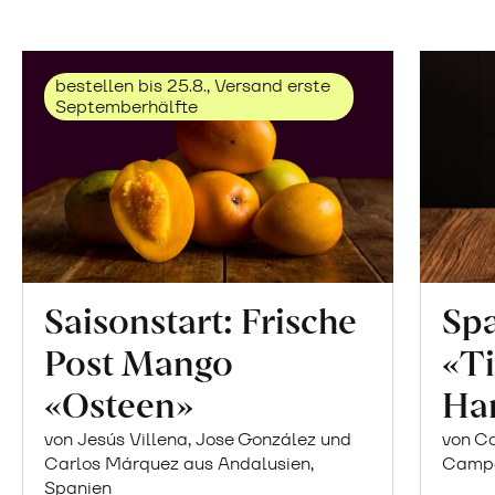
bestellen bis 25.8., Versand erste
Septemberhälfte
Saisonstart: Frische
Spa
Post Mango
«Ti
«Osteen»
Ha
von Jesús Villena, Jose González und
von Co
Carlos Márquez aus Andalusien,
Campor
Spanien