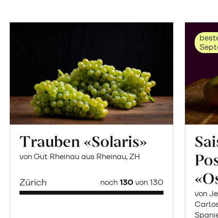
beste
Sept
Trauben «Solaris»
Sai
Po
von Gut Rheinau aus Rheinau, ZH
«O
Zürich
noch
130
von 130
von Je
Carlo
Spani