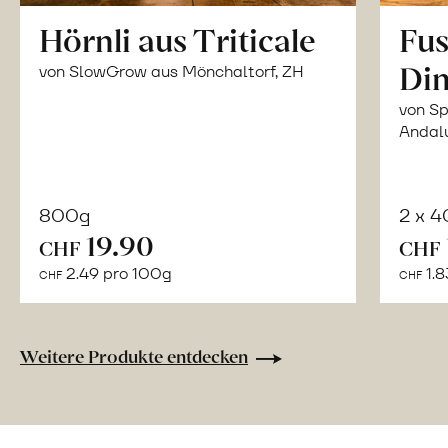
Hörnli aus Triticale
Fus
Din
von SlowGrow aus Mönchaltorf, ZH
von Sp
Andal
800g
2 x 
In
19.90
CHF
CHF
den
2.49 pro 100g
1.8
CHF
CHF
Warenkorb
Weitere Produkte entdecken