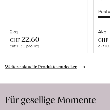
Post
2kg
4kg
22.60
Mehr
CHF
CHF
über
11.30 pro 1kg
10.
CHF
CHF
Naturbelassene
Bio-
Lebensmittel
Weitere aktuelle Produkte entdecken
ohne
Zusatzstoffe
direkt
ab
Für gesellige Momente
Hof
erfahren