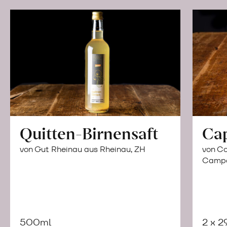
Quitten-Birnensaft
Ca
von Gut Rheinau aus Rheinau, ZH
von Co
Campor
500ml
2 x 