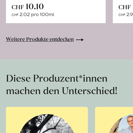
In
10.10
CHF
CHF
den
2.02 pro 100ml
2.9
CHF
CHF
Warenkorb
Weitere Produkte entdecken
Diese Produzent*innen
machen den Unterschied!