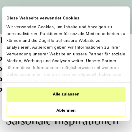
Alle Produzent*innen auf einen Blick
Diese Webseite verwendet Cookies
Wir verwenden Cookies, um Inhalte und Anzeigen zu
personalisieren, Funktionen für soziale Medien anbieten zu
Dafür stehen wir
können und die Zugriffe auf unsere Website zu
analysieren. Außerdem geben wir Informationen zu Ihrer
Verwendung unserer Website an unsere Partner für soziale
Pestizidfrei angebaut, schonend verarbeitet.
Medien, Werbung und Analysen weiter. Unsere Partner
Natürliche Zutaten, echter Geschmack.
führen diese Informationen möglicherweise mit weiteren
Daten zusammen, die Sie ihnen bereitgestellt haben oder
Von kleinen Höfen, direkt zu dir.
die sie im Rahmen Ihrer Nutzung der Dienste gesammelt
haben.
100% transparent, 0% Zusatzstoffe.
Alle zulassen
Ablehnen
Saisonale Inspirationen