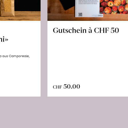
Gutschein à CHF 50
hi»
la aus Camporeale,
In
n
50.00
CHF
den
renkorb
Warenkorb