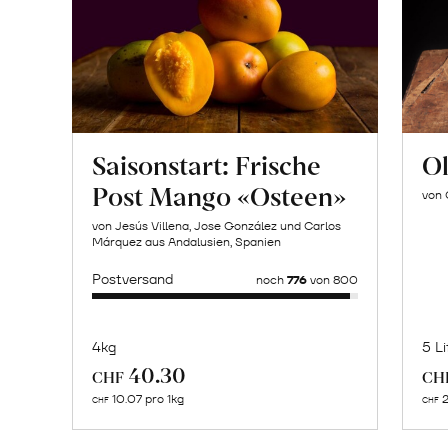
Saisonstart: Frische
Ol
Post Mango «Osteen»
von 
von Jesús Villena, Jose González und Carlos
Márquez aus Andalusien, Spanien
Postversand
noch
776
von 800
4kg
5 Li
Mehr
40.30
CHF
CH
über
10.07 pro 1kg
2
CHF
CHF
Naturbelassene