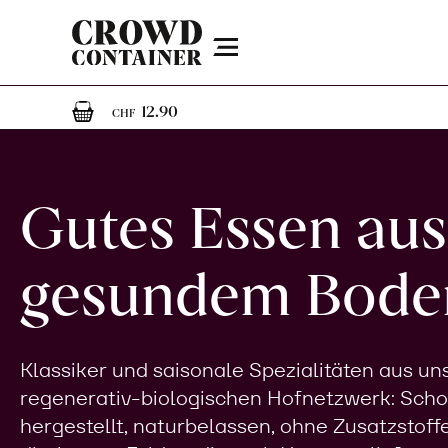
Menu
1
1 Artikel im Warenkorb
12.90
CHF
Gutes Essen aus
gesundem Bode
Klassiker und saisonale Spezialitäten aus u
regenerativ-biologischen Hofnetzwerk: Sch
hergestellt, naturbelassen, ohne Zusatzstoff