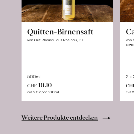
Quitten-Birnensaft
C
von Gut Rheinau aus Rheinau, ZH
von 
Sizil
500ml
2 x
In
10.10
CHF
CH
den
2.02 pro 100ml
2
CHF
CHF
Warenkorb
Weitere Produkte entdecken