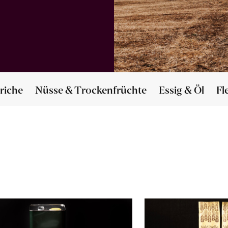
riche
Nüsse & Trockenfrüchte
Essig & Öl
Fl