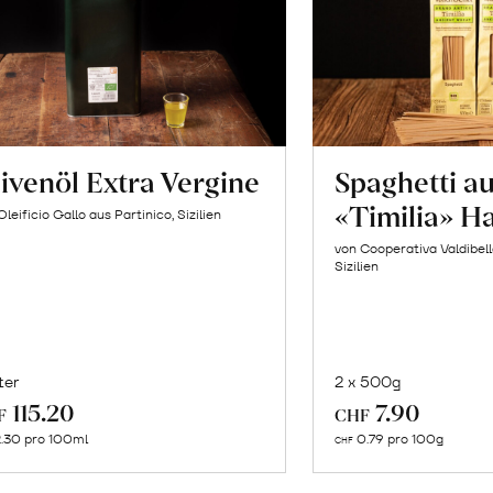
ivenöl Extra Vergine
Spaghetti a
«Timilia» H
Oleificio Gallo aus Partinico, Sizilien
von Cooperativa Valdibel
Sizilien
ter
2 x 500g
In
In
115.20
7.90
F
CHF
den
de
.30 pro 100ml
0.79 pro 100g
CHF
Warenkorb
Wa