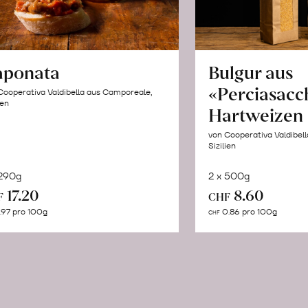
aponata
Bulgur aus
«Perciasacc
Cooperativa Valdibella aus Camporeale,
ien
Hartweizen
von Cooperativa Valdibel
Sizilien
 290g
2 x 500g
In
In
17.20
8.60
F
CHF
den
de
.97 pro 100g
0.86 pro 100g
CHF
Warenkorb
Wa