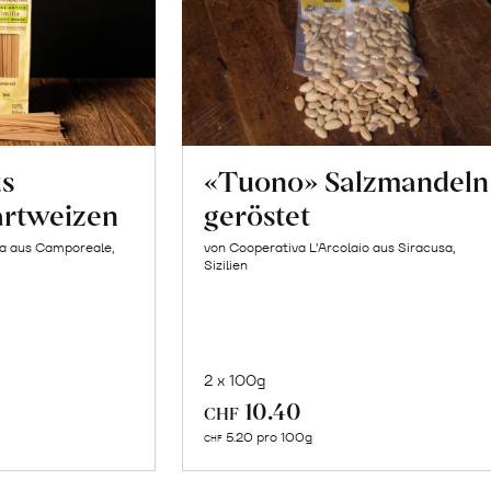
us
«Tuono» Salzmandeln
artweizen
geröstet
la aus Camporeale,
von Cooperativa L’Arcolaio aus Siracusa,
Sizilien
2 x 100g
In
10.40
CHF
n
den
5.20 pro 100g
CHF
renkorb
Warenkorb