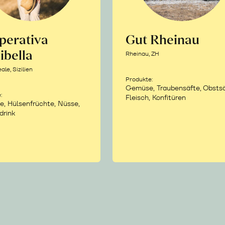
perativa
Gut Rheinau
ibella
Rheinau, ZH
le, Sizilien
Produkte:
Gemüse, Traubensäfte, Obstsä
:
Fleisch, Konfitüren
e, Hülsenfrüchte, Nüsse,
drink