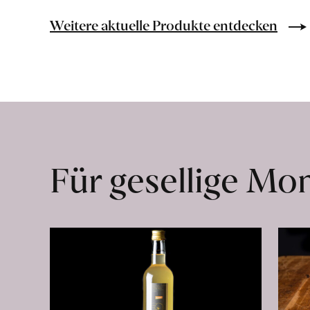
Bio-
Lebensmittel
Weitere aktuelle Produkte entdecken
ohne
Zusatzstoffe
direkt
ab
Hof
erfahren
Für gesellige M