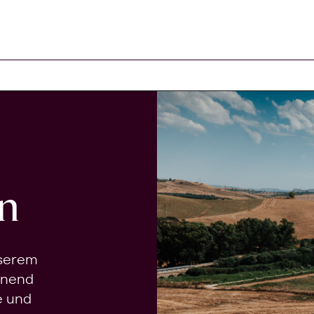
n
nserem
onend
e und