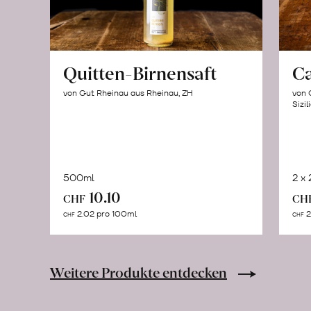
Quitten-Birnensaft
C
von Gut Rheinau aus Rheinau, ZH
von 
Sizil
500ml
2 x
In
10.10
CHF
CH
den
2.02 pro 100ml
2
CHF
CHF
Warenkorb
Weitere Produkte entdecken