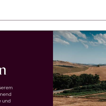
n
nserem
onend
e und