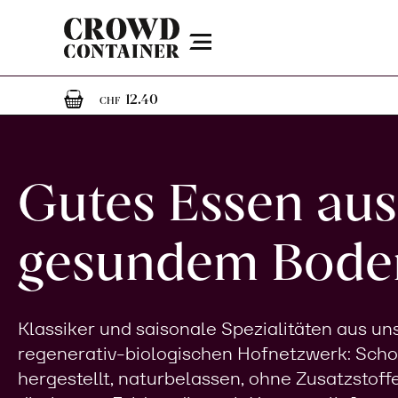
Menu
1
1 Artikel im Warenkorb
12.40
CHF
Gutes Essen aus
gesundem Bode
Klassiker und saisonale Spezialitäten aus u
regenerativ-biologischen Hofnetzwerk: Sch
hergestellt, naturbelassen, ohne Zusatzstoff