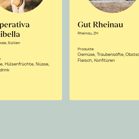
perativa
Gut Rheinau
ibella
Rheinau, ZH
le, Sizilien
Produkte:
Gemüse, Traubensäfte, Obstsä
:
Fleisch, Konfitüren
e, Hülsenfrüchte, Nüsse,
drink