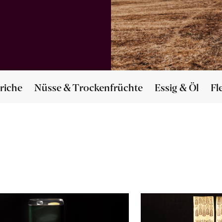
riche
Nüsse & Trockenfrüchte
Essig & Öl
Fl