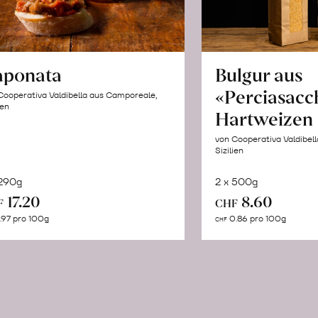
aponata
Bulgur aus
«Perciasacc
Cooperativa Valdibella aus Camporeale,
ien
Hartweizen
von Cooperativa Valdibel
Sizilien
 290g
2 x 500g
In
In
17.20
8.60
F
CHF
den
de
.97 pro 100g
0.86 pro 100g
CHF
Warenkorb
Wa