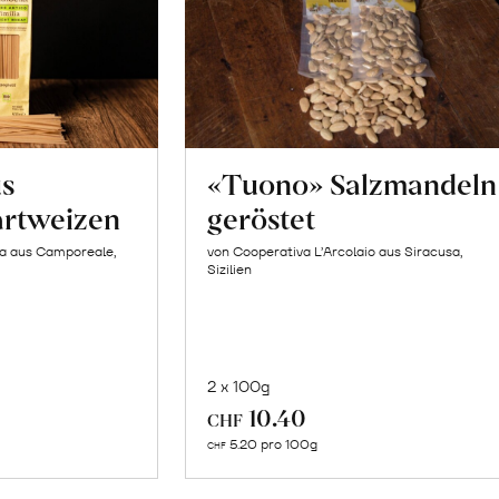
us
«Tuono» Salzmandeln
artweizen
geröstet
la aus Camporeale,
von Cooperativa L’Arcolaio aus Siracusa,
Sizilien
2 x 100g
In
10.40
CHF
n
den
5.20 pro 100g
CHF
renkorb
Warenkorb