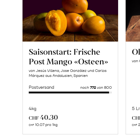
Saisonstart: Frische
Ol
Post Mango «Osteen»
von 
von Jesús Villena, Jose González und Carlos
Márquez aus Andalusien, Spanien
Postversand
noch
772
von 800
4kg
5 Li
Mehr
40.30
CHF
CH
über
10.07 pro 1kg
2
CHF
CHF
César