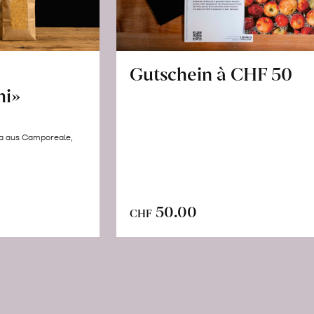
Gutschein à CHF 50
hi»
la aus Camporeale,
In
n
50.00
CHF
den
renkorb
Warenkorb