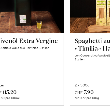
ivenöl Extra Vergine
Spaghetti a
«Timilia» H
Oleificio Gallo aus Partinico, Sizilien
von Cooperativa Valdibel
Sizilien
ter
2 x 500g
In
In
115.20
7.90
F
CHF
den
de
.30 pro 100ml
0.79 pro 100g
CHF
Warenkorb
Wa