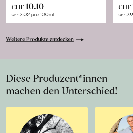
In
10.10
CHF
CHF
den
2.02 pro 100ml
2.9
CHF
CHF
Warenkorb
Weitere Produkte entdecken
Diese Produzent*innen
machen den Unterschied!