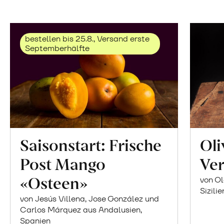
bestellen bis 25.8., Versand erste
Septemberhälfte
Saisonstart: Frische
Oli
Post Mango
Ver
«Osteen»
von Ol
Sizilie
von Jesús Villena, Jose González und
Carlos Márquez aus Andalusien,
Spanien