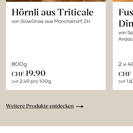
Hörnli aus Triticale
Fus
Din
von SlowGrow aus Mönchaltorf, ZH
von Sp
Andal
800g
2 x 
In
19.90
CHF
CHF
den
2.49 pro 100g
1.8
CHF
CHF
Warenkorb
Weitere Produkte entdecken