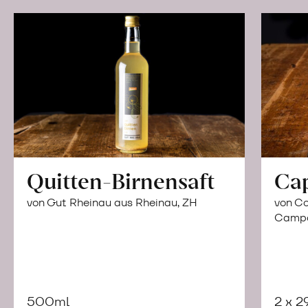
Quitten-Birnensaft
Ca
von Gut Rheinau aus Rheinau, ZH
von Co
Campor
500ml
2 x 