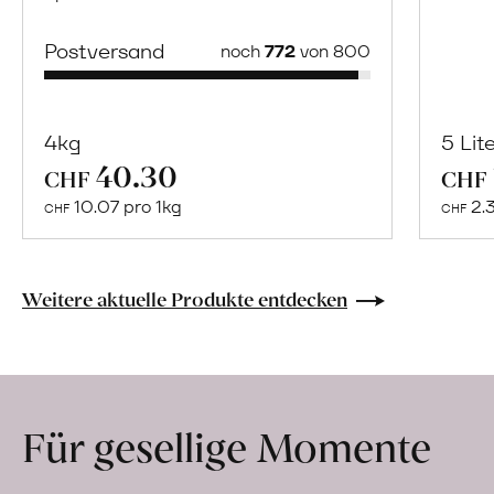
Postversand
noch
772
von 800
4kg
5 Lit
40.30
Mehr
CHF
CHF
über
10.07 pro 1kg
2.
CHF
CHF
Naturbelassene
Bio-
Lebensmittel
Weitere aktuelle Produkte entdecken
ohne
Zusatzstoffe
direkt
ab
Für gesellige Momente
Hof
erfahren