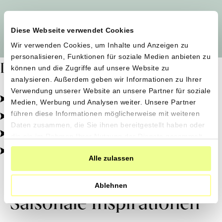
Alle Produzent*innen auf einen Blick
Diese Webseite verwendet Cookies
Wir verwenden Cookies, um Inhalte und Anzeigen zu
personalisieren, Funktionen für soziale Medien anbieten zu
Dafür stehen wir
können und die Zugriffe auf unsere Website zu
analysieren. Außerdem geben wir Informationen zu Ihrer
Verwendung unserer Website an unsere Partner für soziale
Pestizidfrei angebaut, schonend verarbeitet.
Medien, Werbung und Analysen weiter. Unsere Partner
Natürliche Zutaten, echter Geschmack.
führen diese Informationen möglicherweise mit weiteren
Daten zusammen, die Sie ihnen bereitgestellt haben oder
Von kleinen Höfen, direkt zu dir.
die sie im Rahmen Ihrer Nutzung der Dienste gesammelt
haben.
100% transparent, 0% Zusatzstoffe.
Alle zulassen
Ablehnen
Saisonale Inspirationen