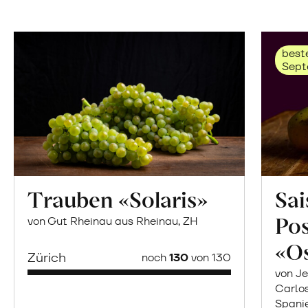
beste
Sept
Trauben «Solaris»
Sai
Po
von Gut Rheinau aus Rheinau, ZH
«O
Zürich
noch
130
von 130
von Je
Carlo
Spani