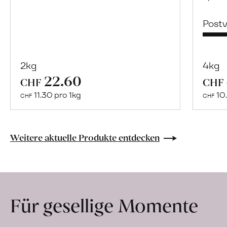
Post
2kg
4kg
22.60
Mehr
CHF
CHF
über
11.30 pro 1kg
10.
CHF
CHF
Naturbelassene
Bio-
Lebensmittel
Weitere aktuelle Produkte entdecken
ohne
Zusatzstoffe
direkt
ab
Für gesellige Momente
Hof
erfahren