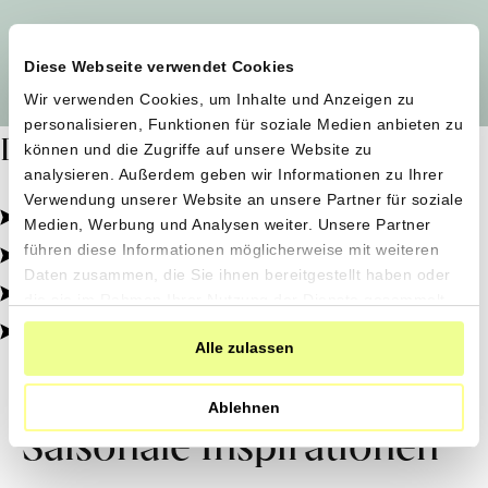
Alle Produzent*innen auf einen Blick
Diese Webseite verwendet Cookies
Wir verwenden Cookies, um Inhalte und Anzeigen zu
personalisieren, Funktionen für soziale Medien anbieten zu
Dafür stehen wir
können und die Zugriffe auf unsere Website zu
analysieren. Außerdem geben wir Informationen zu Ihrer
Verwendung unserer Website an unsere Partner für soziale
Pestizidfrei angebaut, schonend verarbeitet.
Medien, Werbung und Analysen weiter. Unsere Partner
Natürliche Zutaten, echter Geschmack.
führen diese Informationen möglicherweise mit weiteren
Daten zusammen, die Sie ihnen bereitgestellt haben oder
Von kleinen Höfen, direkt zu dir.
die sie im Rahmen Ihrer Nutzung der Dienste gesammelt
haben.
100% transparent, 0% Zusatzstoffe.
Alle zulassen
Ablehnen
Saisonale Inspirationen