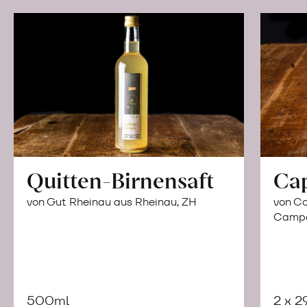
Quitten-Birnensaft
Ca
von Gut Rheinau aus Rheinau, ZH
von Co
Campor
500ml
2 x 