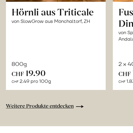
Hörnli aus Triticale
Fus
Din
von SlowGrow aus Mönchaltorf, ZH
von Sp
Andal
800g
2 x 
In
19.90
CHF
CHF
den
2.49 pro 100g
1.8
CHF
CHF
Warenkorb
Weitere Produkte entdecken