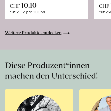
In
10.10
CHF
CHF
den
2.02 pro 100ml
2.9
CHF
CHF
Warenkorb
Weitere Produkte entdecken
Diese Produzent*innen
machen den Unterschied!