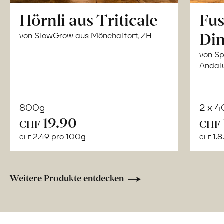
Hörnli aus Triticale
Fus
Din
von SlowGrow aus Mönchaltorf, ZH
von Sp
Andal
800g
2 x 
In
19.90
CHF
CHF
den
2.49 pro 100g
1.8
CHF
CHF
Warenkorb
Weitere Produkte entdecken