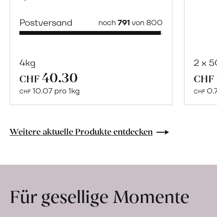
Postversand
noch
791
von 800
4kg
2 x 
40.30
Mehr
CHF
CHF
über
10.07 pro 1kg
0.
CHF
CHF
Naturbelassene
Bio-
Lebensmittel
Weitere aktuelle Produkte entdecken
ohne
Zusatzstoffe
direkt
ab
Für gesellige Momente
Hof
erfahren