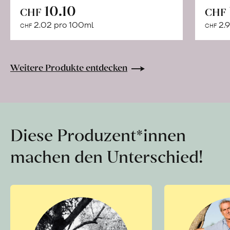
In
10.10
CHF
CHF
den
2.02 pro 100ml
2.9
CHF
CHF
Warenkorb
Weitere Produkte entdecken
Diese Produzent*innen
machen den Unterschied!