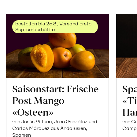
bestellen bis 25.8., Versand erste
Septemberhälfte
Saisonstart: Frische
Spa
Post Mango
«Ti
«Osteen»
Ha
von Jesús Villena, Jose González und
von Co
Carlos Márquez aus Andalusien,
Campor
Spanien