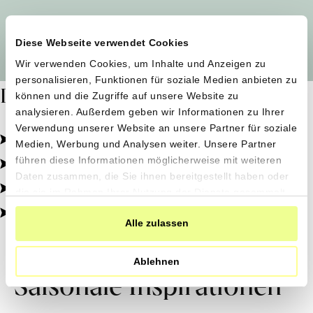
Alle Produzent*innen auf einen Blick
Diese Webseite verwendet Cookies
Wir verwenden Cookies, um Inhalte und Anzeigen zu
personalisieren, Funktionen für soziale Medien anbieten zu
Dafür stehen wir
können und die Zugriffe auf unsere Website zu
analysieren. Außerdem geben wir Informationen zu Ihrer
Verwendung unserer Website an unsere Partner für soziale
Pestizidfrei angebaut, schonend verarbeitet.
Medien, Werbung und Analysen weiter. Unsere Partner
Natürliche Zutaten, echter Geschmack.
führen diese Informationen möglicherweise mit weiteren
Daten zusammen, die Sie ihnen bereitgestellt haben oder
Von kleinen Höfen, direkt zu dir.
die sie im Rahmen Ihrer Nutzung der Dienste gesammelt
haben.
100% transparent, 0% Zusatzstoffe.
Alle zulassen
Ablehnen
Saisonale Inspirationen