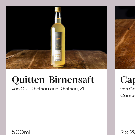
Quitten-Birnensaft
Ca
von Gut Rheinau aus Rheinau, ZH
von Co
Campor
500ml
2 x 