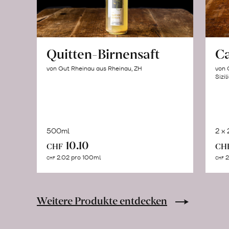
Quitten-Birnensaft
C
von Gut Rheinau aus Rheinau, ZH
von 
Sizil
500ml
2 x
In
10.10
CHF
CH
den
2.02 pro 100ml
2
CHF
CHF
Warenkorb
Weitere Produkte entdecken