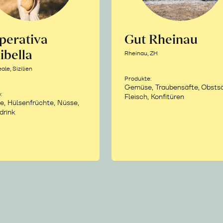
perativa
Gut Rheinau
ibella
Rheinau, ZH
le, Sizilien
Produkte:
Gemüse, Traubensäfte, Obstsä
:
Fleisch, Konfitüren
e, Hülsenfrüchte, Nüsse,
drink