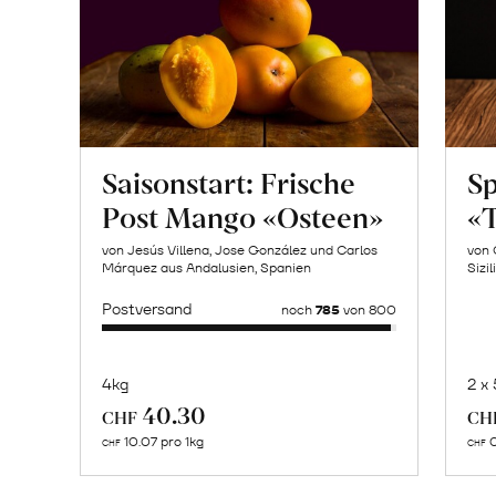
Saisonstart: Frische
Sp
Post Mango «Osteen»
«T
von Jesús Villena, Jose González und Carlos
von 
Márquez aus Andalusien, Spanien
Sizil
Postversand
noch
785
von 800
4kg
2 x
Mehr
40.30
CHF
CH
über
10.07 pro 1kg
0
CHF
CHF
Naturbelassene