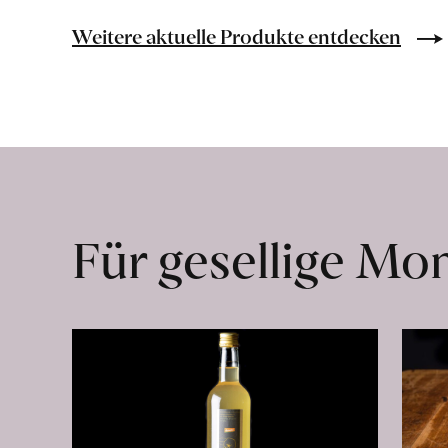
Bio-
Lebensmittel
Weitere aktuelle Produkte entdecken
ohne
Zusatzstoffe
direkt
ab
Hof
erfahren
Für gesellige M