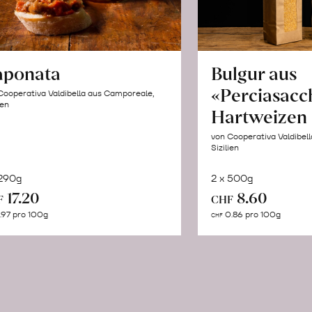
aponata
Bulgur aus
«Perciasacc
Cooperativa Valdibella aus Camporeale,
ien
Hartweizen
von Cooperativa Valdibel
Sizilien
 290g
2 x 500g
In
In
17.20
8.60
F
CHF
den
de
.97 pro 100g
0.86 pro 100g
CHF
Warenkorb
Wa