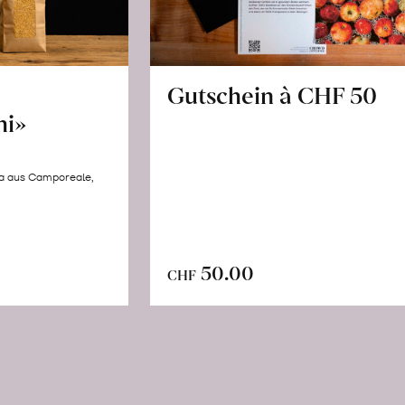
Gutschein à CHF 50
hi»
la aus Camporeale,
In
n
50.00
CHF
den
renkorb
Warenkorb