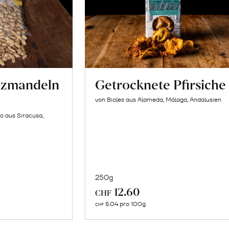
lzmandeln
Getrocknete Pfirsiche
von Bioles aus Alameda, Málaga, Andalusien
o aus Siracusa,
250g
In
12.60
CHF
n
den
5.04 pro 100g
CHF
renkorb
Warenkorb