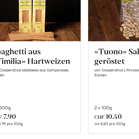
aghetti aus
«Tuono» Sa
imilia» Hartweizen
geröstet
Cooperativa Valdibella aus Camporeale,
von Cooperativa L’Arcolai
ien
Sizilien
 500g
2 x 100g
In
In
7.90
10.40
F
CHF
den
de
.79 pro 100g
5.20 pro 100g
CHF
Warenkorb
Wa