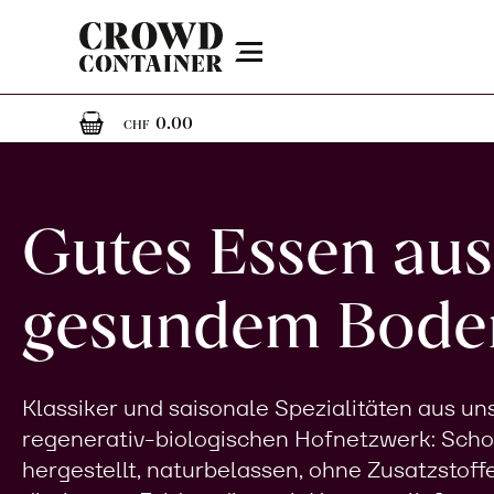
Menu
0
0 Artikel im Warenkorb
0.00
CHF
Gutes Essen aus
gesundem Bode
Klassiker und saisonale Spezialitäten aus u
regenerativ-biologischen Hofnetzwerk: Sch
hergestellt, naturbelassen, ohne Zusatzstoff