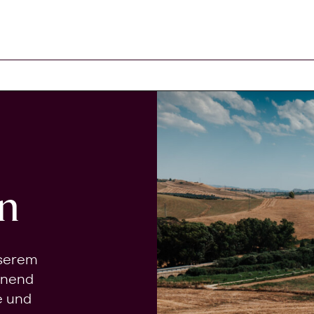
n
nserem
onend
e und