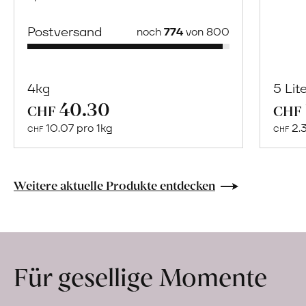
Postversand
noch
774
von 800
4kg
5 Lit
40.30
Mehr
CHF
CHF
über
10.07 pro 1kg
2.
CHF
CHF
Paco
Bedoya
erfahren
Weitere aktuelle Produkte entdecken
Für gesellige Momente