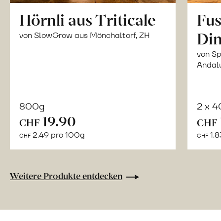
Hörnli aus Triticale
Fus
Din
von SlowGrow aus Mönchaltorf, ZH
von Sp
Andal
800g
2 x 
In
19.90
CHF
CHF
den
2.49 pro 100g
1.8
CHF
CHF
Warenkorb
Weitere Produkte entdecken