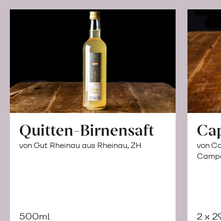
Quitten-Birnensaft
Ca
von Gut Rheinau aus Rheinau, ZH
von Co
Campor
500ml
2 x 