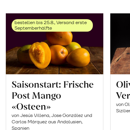
bestellen bis 25.8., Versand erste
Septemberhälfte
Saisonstart: Frische
Oli
Post Mango
Ver
«Osteen»
von Ol
Sizilie
von Jesús Villena, Jose González und
Carlos Márquez aus Andalusien,
Spanien