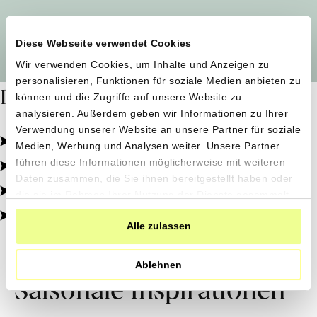
Alle Produzent*innen auf einen Blick
Diese Webseite verwendet Cookies
Wir verwenden Cookies, um Inhalte und Anzeigen zu
personalisieren, Funktionen für soziale Medien anbieten zu
Dafür stehen wir
können und die Zugriffe auf unsere Website zu
analysieren. Außerdem geben wir Informationen zu Ihrer
Verwendung unserer Website an unsere Partner für soziale
Pestizidfrei angebaut, schonend verarbeitet.
Medien, Werbung und Analysen weiter. Unsere Partner
Natürliche Zutaten, echter Geschmack.
führen diese Informationen möglicherweise mit weiteren
Daten zusammen, die Sie ihnen bereitgestellt haben oder
Von kleinen Höfen, direkt zu dir.
die sie im Rahmen Ihrer Nutzung der Dienste gesammelt
haben.
100% transparent, 0% Zusatzstoffe.
Alle zulassen
Ablehnen
Saisonale Inspirationen