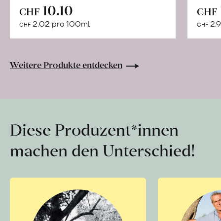
In
10.10
CHF
CHF
den
2.02 pro 100ml
2.9
CHF
CHF
Warenkorb
Weitere Produkte entdecken
Diese Produzent*innen
machen den Unterschied!