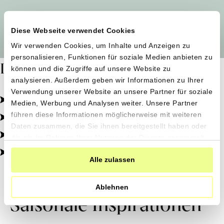
Alle Produzent*innen auf einen Blick
Diese Webseite verwendet Cookies
Wir verwenden Cookies, um Inhalte und Anzeigen zu
personalisieren, Funktionen für soziale Medien anbieten zu
Dafür stehen wir
können und die Zugriffe auf unsere Website zu
analysieren. Außerdem geben wir Informationen zu Ihrer
Verwendung unserer Website an unsere Partner für soziale
Pestizidfrei angebaut, schonend verarbeitet.
Medien, Werbung und Analysen weiter. Unsere Partner
Natürliche Zutaten, echter Geschmack.
führen diese Informationen möglicherweise mit weiteren
Daten zusammen, die Sie ihnen bereitgestellt haben oder
Von kleinen Höfen, direkt zu dir.
die sie im Rahmen Ihrer Nutzung der Dienste gesammelt
haben.
100% transparent, 0% Zusatzstoffe.
Alle zulassen
Ablehnen
Saisonale Inspirationen