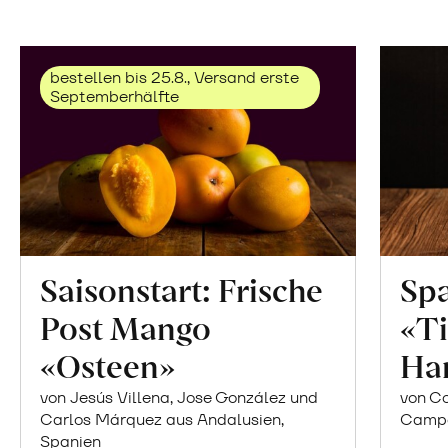
bestellen bis 25.8., Versand erste
Septemberhälfte
Saisonstart: Frische
Spa
Post Mango
«Ti
«Osteen»
Ha
von Jesús Villena, Jose González und
von Co
Carlos Márquez aus Andalusien,
Campor
Spanien