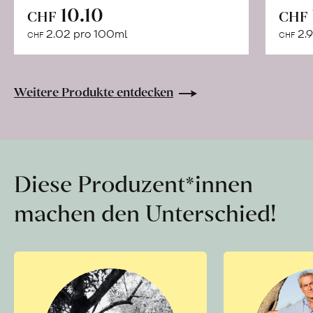
In
10.10
CHF
CHF
den
2.02 pro 100ml
2.9
CHF
CHF
Warenkorb
Weitere Produkte entdecken
Diese Produzent*innen
machen den Unterschied!