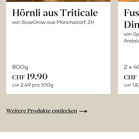
Hörnli aus Triticale
Fus
Din
von SlowGrow aus Mönchaltorf, ZH
von Sp
Andal
800g
2 x 
In
19.90
CHF
CHF
den
2.49 pro 100g
1.8
CHF
CHF
Warenkorb
Weitere Produkte entdecken