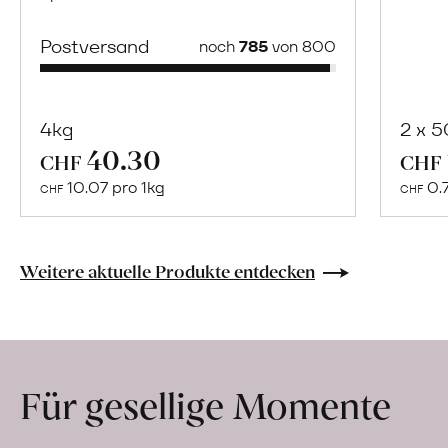
Postversand
noch
785
von 800
4kg
2 x 
40.30
Mehr
CHF
CHF
über
10.07 pro 1kg
0.
CHF
CHF
Naturbelassene
Bio-
Lebensmittel
Weitere aktuelle Produkte entdecken
ohne
Zusatzstoffe
direkt
ab
Für gesellige Momente
Hof
erfahren