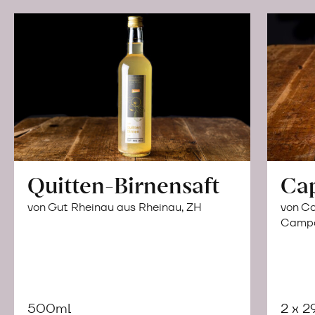
Quitten-Birnensaft
Ca
von Gut Rheinau aus Rheinau, ZH
von Co
Campor
500ml
2 x 