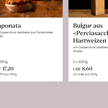
aponata
Bulgur aus
«Perciasacc
Cooperativa Valdibella aus Camporeale,
ien
Hartweizen
von Cooperativa Valdibel
Sizilien
 290g
2 x 500g
In
In
17.20
8.60
F
CHF
den
de
.97 pro 100g
0.86 pro 100g
CHF
Warenkorb
Wa