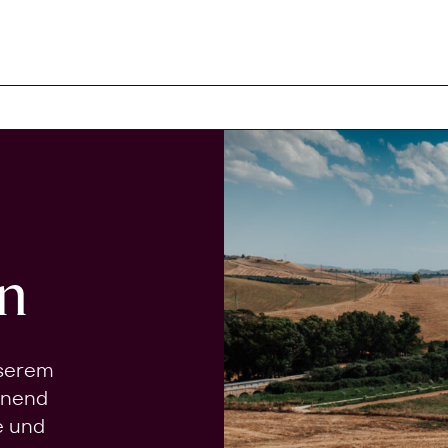
n
nserem
onend
e und