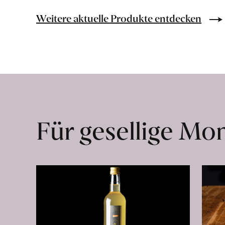
Bio-
Lebensmittel
Weitere aktuelle Produkte entdecken
ohne
Zusatzstoffe
direkt
ab
Hof
erfahren
Für gesellige M