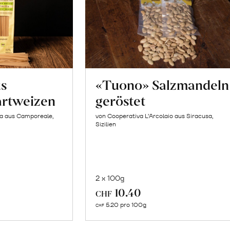
us
«Tuono» Salzmandeln
artweizen
geröstet
la aus Camporeale,
von Cooperativa L’Arcolaio aus Siracusa,
Sizilien
2 x 100g
In
10.40
CHF
n
den
5.20 pro 100g
CHF
renkorb
Warenkorb