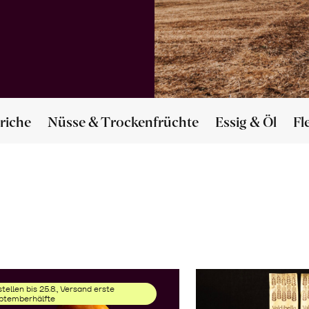
riche
Nüsse & Trockenfrüchte
Essig & Öl
Fl
tellen bis 25.8., Versand erste
ptemberhälfte