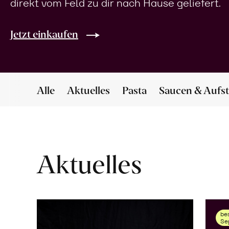
direkt vom Feld zu dir nach Hause geliefert.
Jetzt einkaufen
Alle
Aktuelles
Pasta
Saucen & Aufst
Aktuelles
bes
Se