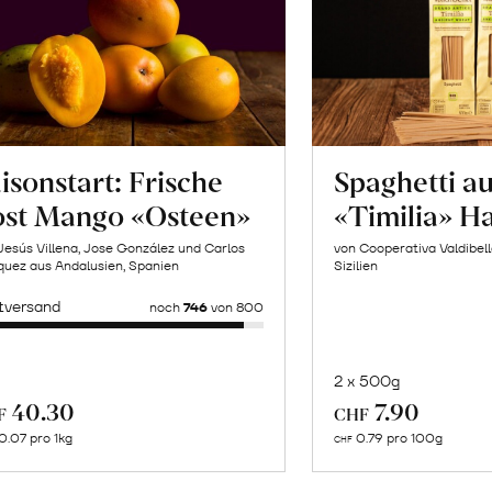
isonstart: Frische
Spaghetti a
ost Mango «Osteen»
«Timilia» H
Jesús Villena, Jose González und Carlos
von Cooperativa Valdibel
uez aus Andalusien, Spanien
Sizilien
tversand
noch
746
von 800
2 x 500g
In
Mehr
40.30
7.90
F
CHF
de
über
0.07 pro 1kg
0.79 pro 100g
CHF
Wa
Naturbelassene