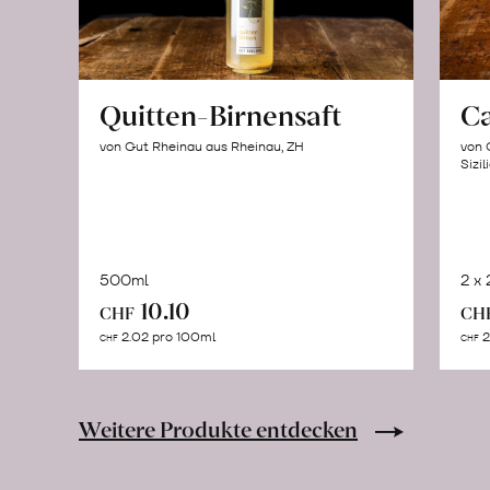
Quitten-Birnensaft
C
von Gut Rheinau aus Rheinau, ZH
von 
Sizil
500ml
2 x
In
10.10
CHF
CH
den
2.02 pro 100ml
2
CHF
CHF
Warenkorb
Weitere Produkte entdecken