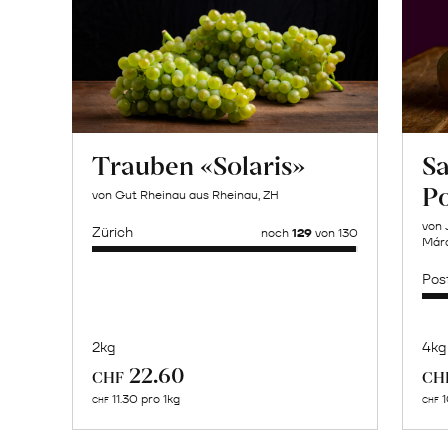
Trauben «Solaris»
Sa
P
von Gut Rheinau aus Rheinau, ZH
von 
Zürich
noch
129
von 130
Márq
Pos
2kg
4kg
Mehr
22.60
CHF
CH
über
11.30 pro 1kg
1
CHF
CHF
Naturbelassene