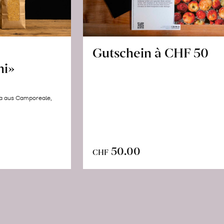
Gutschein à CHF 50
hi»
la aus Camporeale,
In
n
50.00
CHF
den
renkorb
Warenkorb