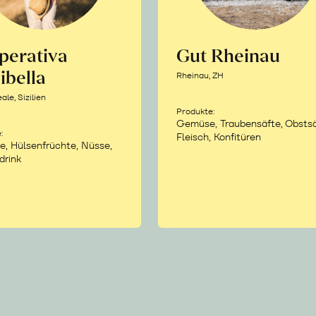
perativa
Gut Rheinau
ibella
Rheinau, ZH
le, Sizilien
Produkte:
Gemüse, Traubensäfte, Obstsä
:
Fleisch, Konfitüren
e, Hülsenfrüchte, Nüsse,
drink