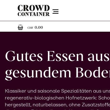
Menu
0
0 Artikel im Warenkorb
0.00
CHF
Gutes Essen aus
gesundem Bode
Klassiker und saisonale Spezialitäten aus u
regenerativ-biologischen Hofnetzwerk: Sch
hergestellt, naturbelassen, ohne Zusatzstoff