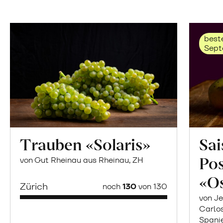
beste
Sept
Trauben «Solaris»
Sai
Po
von Gut Rheinau aus Rheinau, ZH
«O
Zürich
noch
130
von 130
von Je
Carlo
Spani