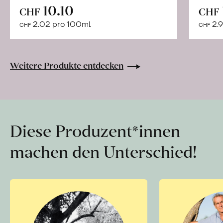
In
10.10
CHF
CHF
den
2.02 pro 100ml
2.9
CHF
CHF
Warenkorb
Weitere Produkte entdecken
Diese Produzent*innen
machen den Unterschied!