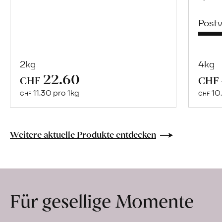
Post
2kg
4kg
22.60
Mehr
CHF
CHF
über
11.30 pro 1kg
10.
CHF
CHF
Naturbelassene
Bio-
Lebensmittel
Weitere aktuelle Produkte entdecken
ohne
Zusatzstoffe
direkt
ab
Für gesellige Momente
Hof
erfahren