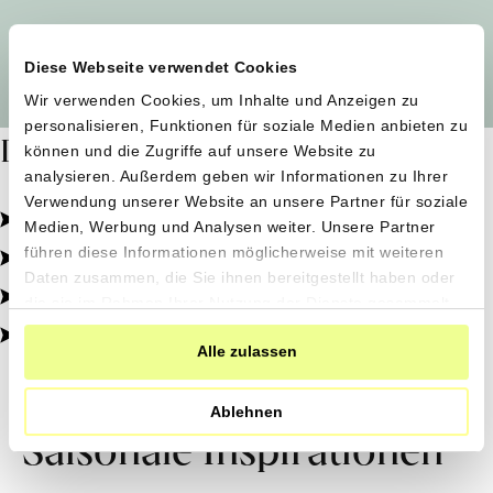
Alle Produzent*innen auf einen Blick
Diese Webseite verwendet Cookies
Wir verwenden Cookies, um Inhalte und Anzeigen zu
personalisieren, Funktionen für soziale Medien anbieten zu
Dafür stehen wir
können und die Zugriffe auf unsere Website zu
analysieren. Außerdem geben wir Informationen zu Ihrer
Verwendung unserer Website an unsere Partner für soziale
Pestizidfrei angebaut, schonend verarbeitet.
Medien, Werbung und Analysen weiter. Unsere Partner
Natürliche Zutaten, echter Geschmack.
führen diese Informationen möglicherweise mit weiteren
Daten zusammen, die Sie ihnen bereitgestellt haben oder
Von kleinen Höfen, direkt zu dir.
die sie im Rahmen Ihrer Nutzung der Dienste gesammelt
haben.
100% transparent, 0% Zusatzstoffe.
Alle zulassen
Ablehnen
Saisonale Inspirationen