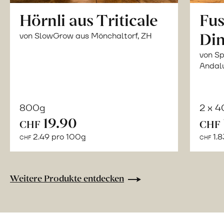
Hörnli aus Triticale
Fus
Din
von SlowGrow aus Mönchaltorf, ZH
von Sp
Andal
800g
2 x 
In
19.90
CHF
CHF
den
2.49 pro 100g
1.8
CHF
CHF
Warenkorb
Weitere Produkte entdecken