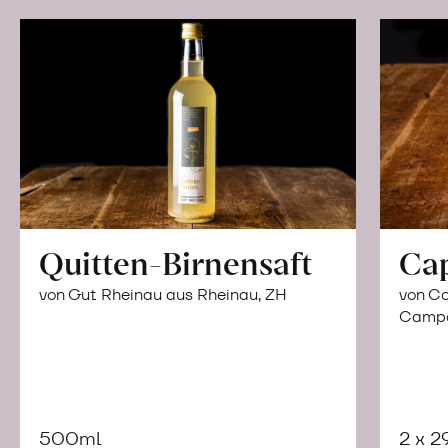
Quitten-Birnensaft
Ca
von Gut Rheinau aus Rheinau, ZH
von Co
Campor
500ml
2 x 