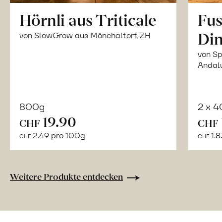
Hörnli aus Triticale
Fus
Din
von SlowGrow aus Mönchaltorf, ZH
von Sp
Andal
800g
2 x 
In
19.90
CHF
CHF
den
2.49 pro 100g
1.8
CHF
CHF
Warenkorb
Weitere Produkte entdecken