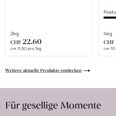
Post
2kg
4kg
22.60
Mehr
CHF
CHF
über
11.30 pro 1kg
10.
CHF
CHF
Naturbelassene
Bio-
Lebensmittel
Weitere aktuelle Produkte entdecken
ohne
Zusatzstoffe
direkt
ab
Für gesellige Momente
Hof
erfahren