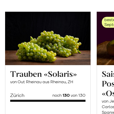
beste
Sept
Trauben «Solaris»
Sai
Po
von Gut Rheinau aus Rheinau, ZH
«O
Zürich
noch
130
von 130
von Je
Carlo
Spani