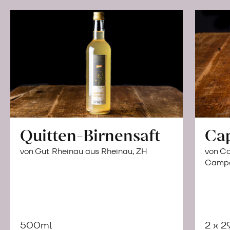
Quitten-Birnensaft
Ca
von Gut Rheinau aus Rheinau, ZH
von Co
Campor
500ml
2 x 