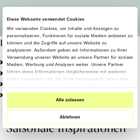
Alle Produzent*innen auf einen Blick
Diese Webseite verwendet Cookies
Wir verwenden Cookies, um Inhalte und Anzeigen zu
personalisieren, Funktionen für soziale Medien anbieten zu
Dafür stehen wir
können und die Zugriffe auf unsere Website zu
analysieren. Außerdem geben wir Informationen zu Ihrer
Verwendung unserer Website an unsere Partner für soziale
Pestizidfrei angebaut, schonend verarbeitet.
Medien, Werbung und Analysen weiter. Unsere Partner
Natürliche Zutaten, echter Geschmack.
führen diese Informationen möglicherweise mit weiteren
Daten zusammen, die Sie ihnen bereitgestellt haben oder
Von kleinen Höfen, direkt zu dir.
die sie im Rahmen Ihrer Nutzung der Dienste gesammelt
haben.
100% transparent, 0% Zusatzstoffe.
Alle zulassen
Ablehnen
Saisonale Inspirationen