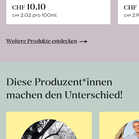
In
10.10
CHF
CHF
den
2.02 pro 100ml
2.9
CHF
CHF
Warenkorb
Weitere Produkte entdecken
Diese Produzent*innen
machen den Unterschied!