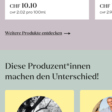
In
10.10
CHF
CHF
den
2.02 pro 100ml
2.9
CHF
CHF
Warenkorb
Weitere Produkte entdecken
Diese Produzent*innen
machen den Unterschied!