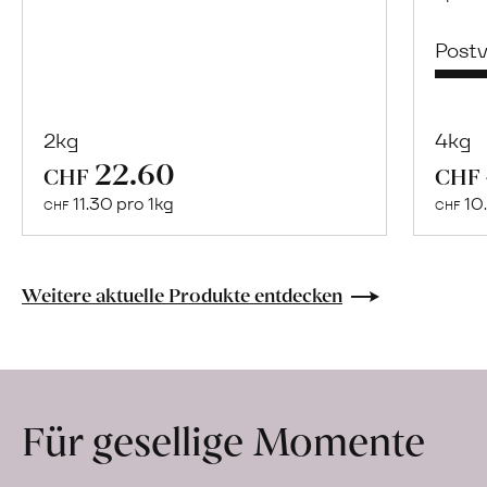
Post
2kg
4kg
22.60
Mehr
CHF
CHF
über
11.30 pro 1kg
10.
CHF
CHF
Naturbelassene
Bio-
Lebensmittel
Weitere aktuelle Produkte entdecken
ohne
Zusatzstoffe
direkt
ab
Für gesellige Momente
Hof
erfahren