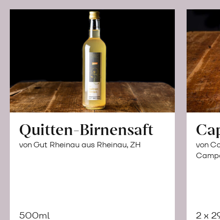
Quitten-Birnensaft
Ca
von Gut Rheinau aus Rheinau, ZH
von Co
Campor
500ml
2 x 