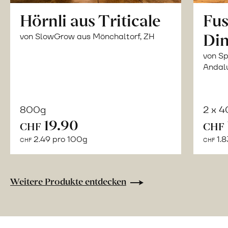
Hörnli aus Triticale
Fus
Din
von SlowGrow aus Mönchaltorf, ZH
von Sp
Andal
800g
2 x 
In
19.90
CHF
CHF
den
2.49 pro 100g
1.8
CHF
CHF
Warenkorb
Weitere Produkte entdecken