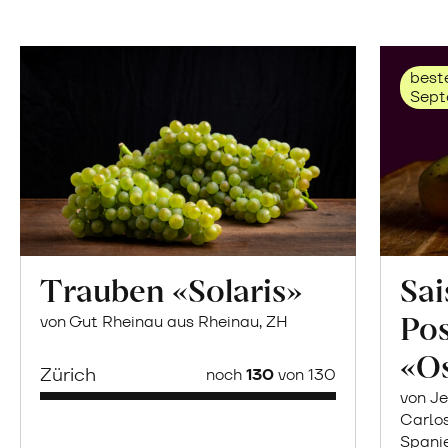
beste
Sept
Trauben «Solaris»
Sai
Po
von Gut Rheinau aus Rheinau, ZH
«O
Zürich
noch
130
von 130
von Je
Carlo
Spani