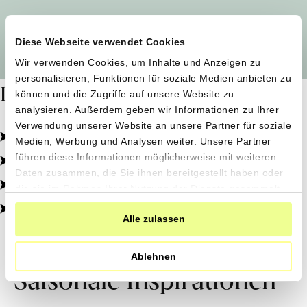
Alle Produzent*innen auf einen Blick
Diese Webseite verwendet Cookies
Wir verwenden Cookies, um Inhalte und Anzeigen zu
personalisieren, Funktionen für soziale Medien anbieten zu
Dafür stehen wir
können und die Zugriffe auf unsere Website zu
analysieren. Außerdem geben wir Informationen zu Ihrer
Verwendung unserer Website an unsere Partner für soziale
Pestizidfrei angebaut, schonend verarbeitet.
Medien, Werbung und Analysen weiter. Unsere Partner
Natürliche Zutaten, echter Geschmack.
führen diese Informationen möglicherweise mit weiteren
Daten zusammen, die Sie ihnen bereitgestellt haben oder
Von kleinen Höfen, direkt zu dir.
die sie im Rahmen Ihrer Nutzung der Dienste gesammelt
haben.
100% transparent, 0% Zusatzstoffe.
Alle zulassen
Ablehnen
Saisonale Inspirationen