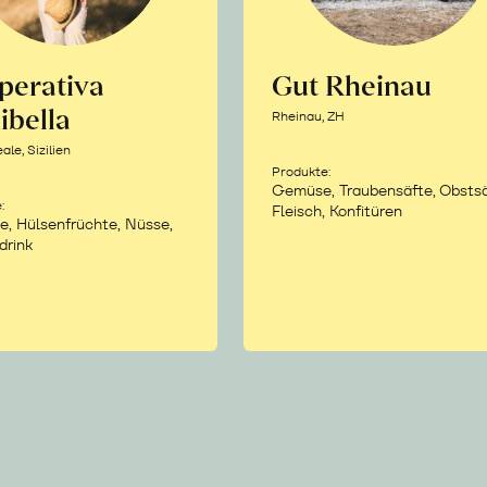
perativa
Gut Rheinau
ibella
Rheinau, ZH
le, Sizilien
Produkte:
Gemüse, Traubensäfte, Obstsä
:
Fleisch, Konfitüren
e, Hülsenfrüchte, Nüsse,
drink