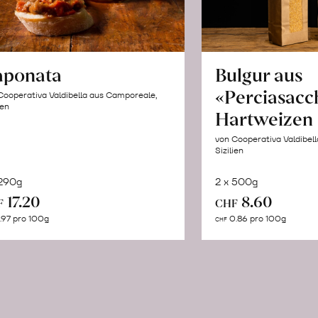
aponata
Bulgur aus
«Perciasacc
Cooperativa Valdibella aus Camporeale,
ien
Hartweizen
von Cooperativa Valdibel
Sizilien
 290g
2 x 500g
In
In
17.20
8.60
F
CHF
den
de
.97 pro 100g
0.86 pro 100g
CHF
Warenkorb
Wa