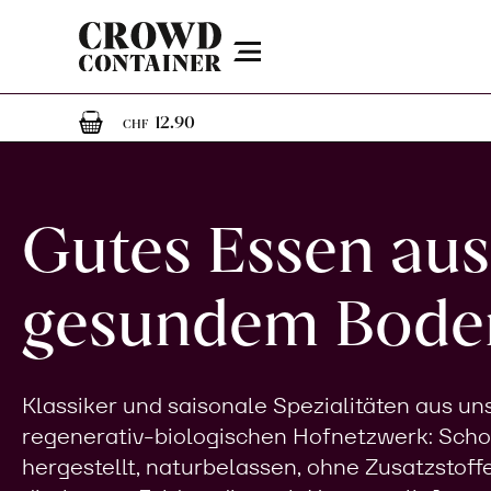
Menu
1
1 Artikel im Warenkorb
12.90
CHF
Gutes Essen aus
gesundem Bode
Klassiker und saisonale Spezialitäten aus u
regenerativ-biologischen Hofnetzwerk: Sch
hergestellt, naturbelassen, ohne Zusatzstoff