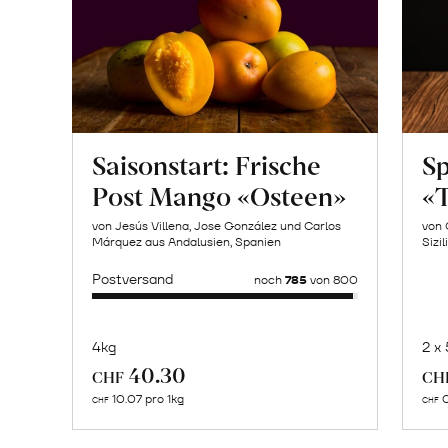
Saisonstart: Frische
Sp
Post Mango «Osteen»
«T
von Jesús Villena, Jose González und Carlos
von 
Márquez aus Andalusien, Spanien
Sizil
Postversand
noch
785
von 800
4kg
2 x
Mehr
40.30
CHF
CH
über
10.07 pro 1kg
0
CHF
CHF
Naturbelassene