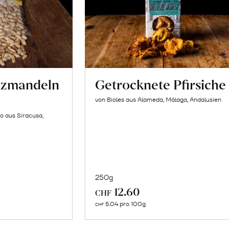
lzmandeln
Getrocknete Pfirsiche
von Bioles aus Alameda, Málaga, Andalusien
o aus Siracusa,
250g
In
12.60
CHF
n
den
5.04 pro 100g
CHF
renkorb
Warenkorb