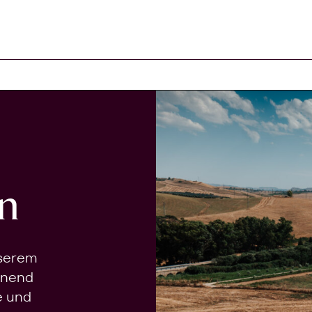
n
nserem
onend
e und