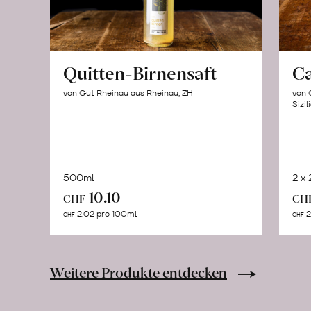
Quitten-Birnensaft
C
von Gut Rheinau aus Rheinau, ZH
von 
Sizil
500ml
2 x
In
10.10
CHF
CH
den
2.02 pro 100ml
2
CHF
CHF
Warenkorb
Weitere Produkte entdecken