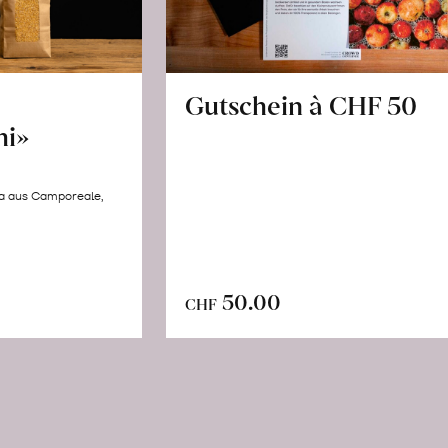
Gutschein à CHF 50
hi»
la aus Camporeale,
In
n
50.00
CHF
den
renkorb
Warenkorb