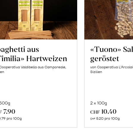
aghetti aus
«Tuono» Sa
imilia» Hartweizen
geröstet
Cooperativa Valdibella aus Camporeale,
von Cooperativa L’Arcolai
ien
Sizilien
 500g
2 x 100g
In
In
7.90
10.40
F
CHF
den
de
.79 pro 100g
5.20 pro 100g
CHF
Warenkorb
Wa