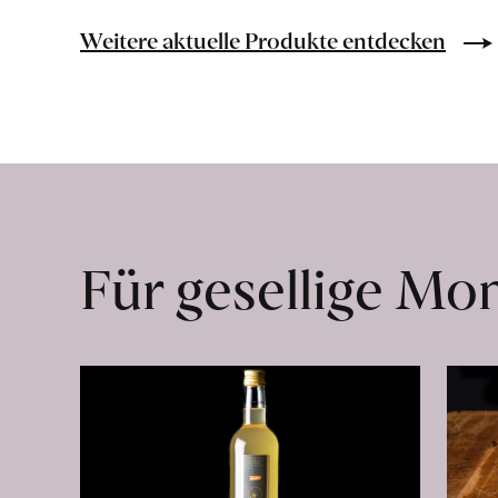
Bio-
Lebensmittel
Weitere aktuelle Produkte entdecken
ohne
Zusatzstoffe
direkt
ab
Hof
erfahren
Für gesellige M