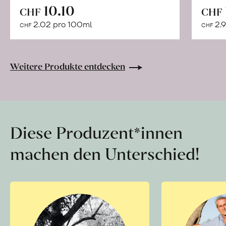
In
10.10
CHF
CHF
den
2.02 pro 100ml
2.9
CHF
CHF
Warenkorb
Weitere Produkte entdecken
Diese Produzent*innen
machen den Unterschied!