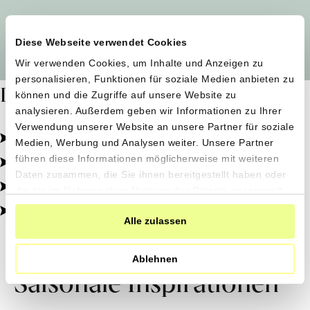
Alle Produzent*innen auf einen Blick
Diese Webseite verwendet Cookies
Wir verwenden Cookies, um Inhalte und Anzeigen zu
personalisieren, Funktionen für soziale Medien anbieten zu
Dafür stehen wir
können und die Zugriffe auf unsere Website zu
analysieren. Außerdem geben wir Informationen zu Ihrer
Verwendung unserer Website an unsere Partner für soziale
Pestizidfrei angebaut, schonend verarbeitet.
Medien, Werbung und Analysen weiter. Unsere Partner
Natürliche Zutaten, echter Geschmack.
führen diese Informationen möglicherweise mit weiteren
Daten zusammen, die Sie ihnen bereitgestellt haben oder
Von kleinen Höfen, direkt zu dir.
die sie im Rahmen Ihrer Nutzung der Dienste gesammelt
haben.
100% transparent, 0% Zusatzstoffe.
Alle zulassen
Ablehnen
Saisonale Inspirationen