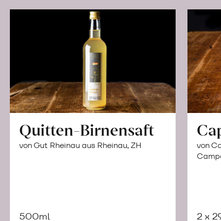
Quitten-Birnensaft
Ca
von Gut Rheinau aus Rheinau, ZH
von Co
Campor
500ml
2 x 