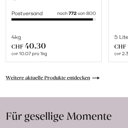
Postversand
noch
772
von 800
4kg
5 Lit
40.30
Mehr
CHF
CHF
über
10.07 pro 1kg
2.
CHF
CHF
Naturbelassene
Bio-
Lebensmittel
Weitere aktuelle Produkte entdecken
ohne
Zusatzstoffe
direkt
ab
Für gesellige Momente
Hof
erfahren