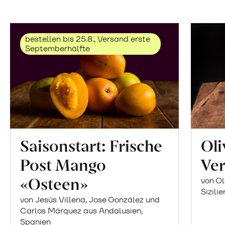
bestellen bis 25.8., Versand erste
Septemberhälfte
Saisonstart: Frische
Oli
Post Mango
Ver
«Osteen»
von Ol
Sizilie
von Jesús Villena, Jose González und
Carlos Márquez aus Andalusien,
Spanien