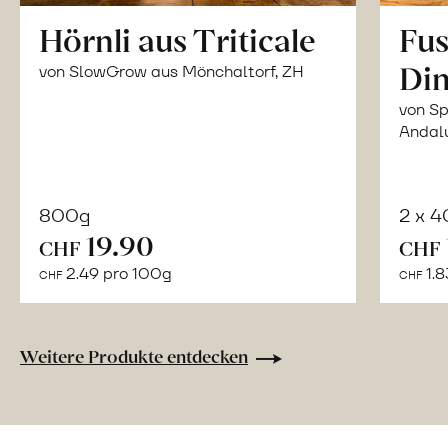
Hörnli aus Triticale
Fus
Din
von SlowGrow aus Mönchaltorf, ZH
von Sp
Andal
800g
2 x 
In
19.90
CHF
CHF
den
2.49 pro 100g
1.8
CHF
CHF
Warenkorb
Weitere Produkte entdecken