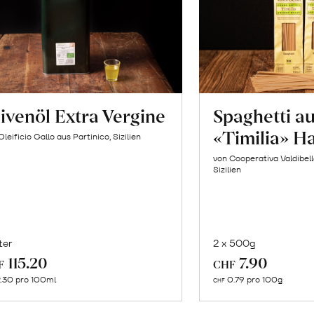
ivenöl Extra Vergine
Spaghetti a
«Timilia» H
Oleificio Gallo aus Partinico, Sizilien
von Cooperativa Valdibel
Sizilien
ter
2 x 500g
In
In
115.20
7.90
F
CHF
den
de
.30 pro 100ml
0.79 pro 100g
CHF
Warenkorb
Wa