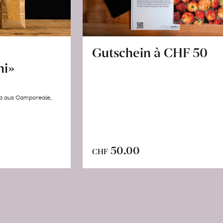
Gutschein à CHF 50
hi»
la aus Camporeale,
In
n
50.00
CHF
den
renkorb
Warenkorb