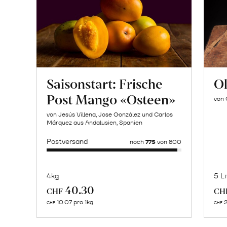
Saisonstart: Frische
Ol
Post Mango «Osteen»
von 
von Jesús Villena, Jose González und Carlos
Márquez aus Andalusien, Spanien
Postversand
noch
775
von 800
4kg
5 Li
Mehr
40.30
CHF
CH
über
10.07 pro 1kg
2
CHF
CHF
Jose