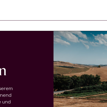
n
nserem
onend
e und