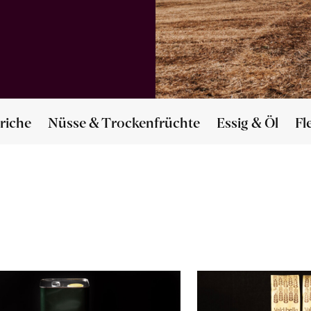
riche
Nüsse & Trockenfrüchte
Essig & Öl
Fl