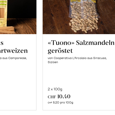
us
«Tuono» Salzmandeln
artweizen
geröstet
la aus Camporeale,
von Cooperativa L’Arcolaio aus Siracusa,
Sizilien
2 x 100g
In
10.40
CHF
n
den
5.20 pro 100g
CHF
renkorb
Warenkorb