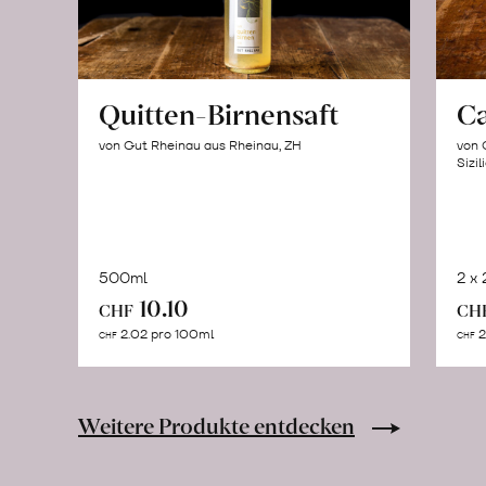
Quitten-Birnensaft
C
von Gut Rheinau aus Rheinau, ZH
von 
Sizil
500ml
2 x
In
10.10
CHF
CH
den
2.02 pro 100ml
2
CHF
CHF
Warenkorb
Weitere Produkte entdecken