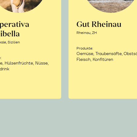
perativa
Gut Rheinau
ibella
Rheinau, ZH
le, Sizilien
Produkte:
Gemüse, Traubensäfte, Obstsä
:
Fleisch, Konfitüren
e, Hülsenfrüchte, Nüsse,
drink