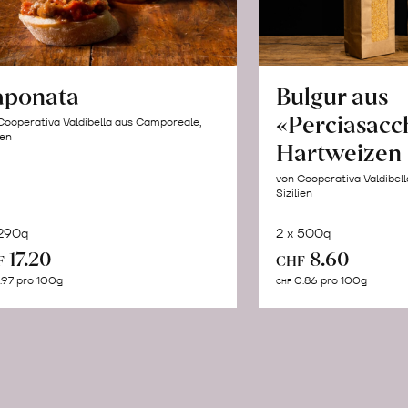
aponata
Bulgur aus
«Perciasacc
Cooperativa Valdibella aus Camporeale,
ien
Hartweizen
von Cooperativa Valdibel
Sizilien
 290g
2 x 500g
In
In
17.20
8.60
F
CHF
den
de
.97 pro 100g
0.86 pro 100g
CHF
Warenkorb
Wa