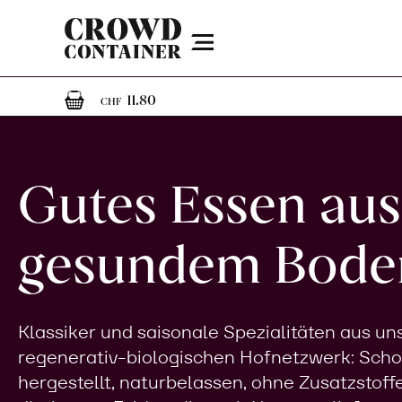
Menu
1
1 Artikel im Warenkorb
11.80
CHF
Gutes Essen aus
gesundem Bode
Klassiker und saisonale Spezialitäten aus u
regenerativ-biologischen Hofnetzwerk: Sch
hergestellt, naturbelassen, ohne Zusatzstoff