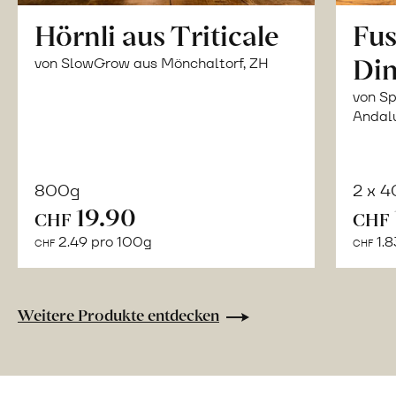
Hörnli aus Triticale
Fus
Din
von SlowGrow aus Mönchaltorf, ZH
von Sp
Andal
800g
2 x 
In
19.90
CHF
CHF
den
2.49 pro 100g
1.8
CHF
CHF
Warenkorb
Weitere Produkte entdecken