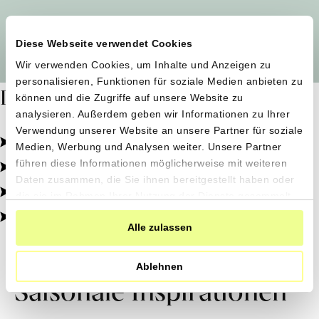
Alle Produzent*innen auf einen Blick
Diese Webseite verwendet Cookies
Wir verwenden Cookies, um Inhalte und Anzeigen zu
personalisieren, Funktionen für soziale Medien anbieten zu
Dafür stehen wir
können und die Zugriffe auf unsere Website zu
analysieren. Außerdem geben wir Informationen zu Ihrer
Verwendung unserer Website an unsere Partner für soziale
Pestizidfrei angebaut, schonend verarbeitet.
Medien, Werbung und Analysen weiter. Unsere Partner
Natürliche Zutaten, echter Geschmack.
führen diese Informationen möglicherweise mit weiteren
Daten zusammen, die Sie ihnen bereitgestellt haben oder
Von kleinen Höfen, direkt zu dir.
die sie im Rahmen Ihrer Nutzung der Dienste gesammelt
haben.
100% transparent, 0% Zusatzstoffe.
Alle zulassen
Ablehnen
Saisonale Inspirationen