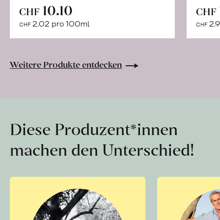
In
10.10
CHF
CHF
den
2.02 pro 100ml
2.9
CHF
CHF
Warenkorb
Weitere Produkte entdecken
Diese Produzent*innen
machen den Unterschied!