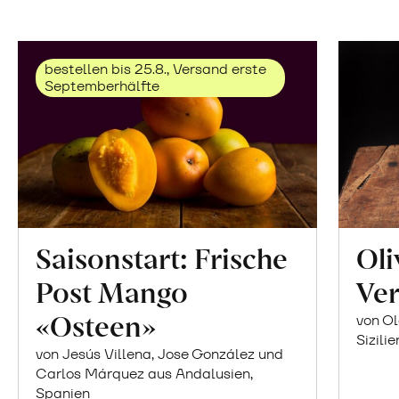
bestellen bis 25.8., Versand erste
Septemberhälfte
Saisonstart: Frische
Oli
Post Mango
Ver
«Osteen»
von Ol
Sizilie
von Jesús Villena, Jose González und
Carlos Márquez aus Andalusien,
Spanien