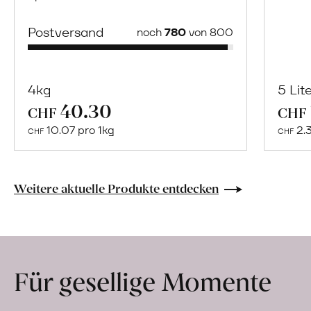
Postversand
noch
780
von 800
4kg
5 Lit
40.30
Mehr
CHF
CHF
über
10.07 pro 1kg
2.
CHF
CHF
Naturbelassene
Bio-
Lebensmittel
Weitere aktuelle Produkte entdecken
ohne
Zusatzstoffe
direkt
ab
Für gesellige Momente
Hof
erfahren