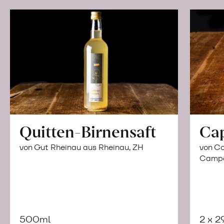
Quitten-Birnensaft
Ca
von Gut Rheinau aus Rheinau, ZH
von Co
Campor
500ml
2 x 