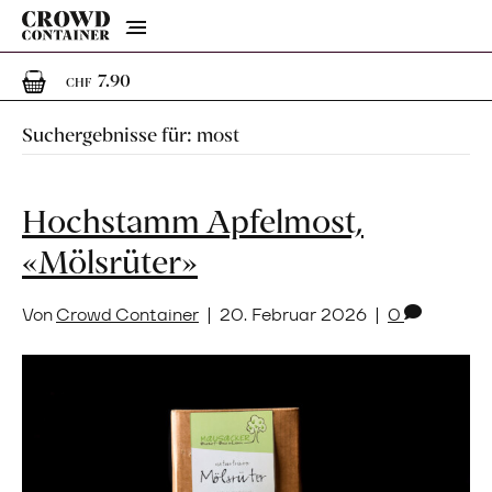
Menu
1
1 Artikel im Warenkorb
7.90
CHF
Suchergebnisse für: most
Hochstamm Apfelmost,
«Mölsrüter»
Von
Crowd Container
|
20. Februar 2026
|
0