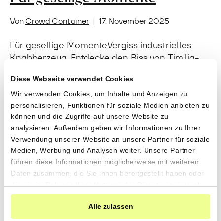
Von
Crowd Container
|
17. November 2025
Für gesellige MomenteVergiss industrielles
Knabberzeug. Entdecke den Biss von Timilia-
Weizen, die Kraft sonnengereifter Oliven und
Diese Webseite verwendet Cookies
die Reinheit unserer Bio-Weine. Für einen
Feierabend voller Energie und ohne
Wir verwenden Cookies, um Inhalte und Anzeigen zu
personalisieren, Funktionen für soziale Medien anbieten zu
Kompromisse. «Manzanilla» Oliven mit
können und die Zugriffe auf unsere Website zu
Bergkräuternvon Tierra y Libertad aus
analysieren. Außerdem geben wir Informationen zu Ihrer
Fuenteheridos,
Verwendung unserer Website an unsere Partner für soziale
Andalusien280gCHF 6.90CHF 2.46 pro 100gIn
Medien, Werbung und Analysen weiter. Unsere Partner
den Warenkorb«Manzanilla» Oliven naturevon
führen diese Informationen möglicherweise mit weiteren
Tierra y Libertad aus Fuenteheridos,
Daten zusammen, die Sie ihnen bereitgestellt haben oder
Andalusien280gCHF 6.90CHF 2.46 pro 100gIn
die sie im Rahmen Ihrer Nutzung der Dienste gesammelt
den WarenkorbOlivenöl «Arbequina» Extra…
haben.
Alle zulassen
Weiterlesen