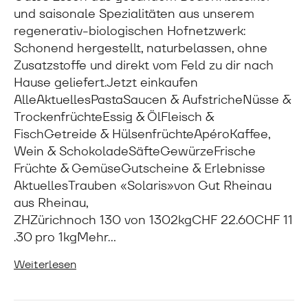
und saisonale Spezialitäten aus unserem
regenerativ-biologischen Hofnetzwerk:
Schonend hergestellt, naturbelassen, ohne
Zusatzstoffe und direkt vom Feld zu dir nach
Hause geliefert.Jetzt einkaufen
AlleAktuellesPastaSaucen & AufstricheNüsse &
TrockenfrüchteEssig & ÖlFleisch &
FischGetreide & HülsenfrüchteApéroKaffee,
Wein & SchokoladeSäfteGewürzeFrische
Früchte & GemüseGutscheine & Erlebnisse
AktuellesTrauben «Solaris»von Gut Rheinau
aus Rheinau,
ZHZürichnoch 130 von 1302kgCHF 22.60CHF 11
.30 pro 1kgMehr…
Weiterlesen