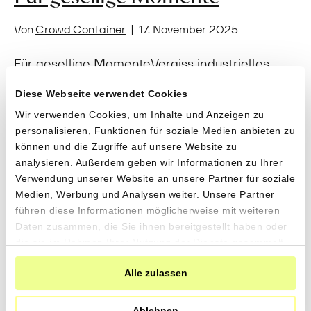
Von
Crowd Container
|
17. November 2025
Für gesellige MomenteVergiss industrielles
Knabberzeug. Entdecke den Biss von Timilia-
Diese Webseite verwendet Cookies
Weizen, die Kraft sonnengereifter Oliven und
die Reinheit unserer Bio-Weine. Für einen
Wir verwenden Cookies, um Inhalte und Anzeigen zu
personalisieren, Funktionen für soziale Medien anbieten zu
Feierabend voller Energie und ohne
können und die Zugriffe auf unsere Website zu
Kompromisse. «Manzanilla» Oliven mit
analysieren. Außerdem geben wir Informationen zu Ihrer
Bergkräuternvon Tierra y Libertad aus
Verwendung unserer Website an unsere Partner für soziale
Fuenteheridos,
Medien, Werbung und Analysen weiter. Unsere Partner
Andalusien280gCHF 6.90CHF 2.46 pro 100gIn
führen diese Informationen möglicherweise mit weiteren
den Warenkorb«Manzanilla» Oliven naturevon
Daten zusammen, die Sie ihnen bereitgestellt haben oder
Tierra y Libertad aus Fuenteheridos,
die sie im Rahmen Ihrer Nutzung der Dienste gesammelt
Andalusien280gCHF 6.90CHF 2.46 pro 100gIn
haben.
den WarenkorbOlivenöl «Arbequina» Extra…
Alle zulassen
Weiterlesen
Ablehnen