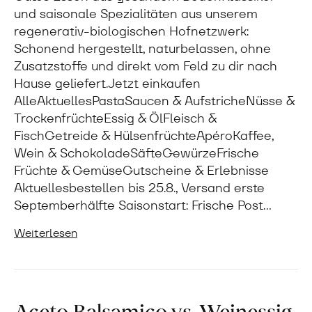
und saisonale Spezialitäten aus unserem
regenerativ-biologischen Hofnetzwerk:
Schonend hergestellt, naturbelassen, ohne
Zusatzstoffe und direkt vom Feld zu dir nach
Hause geliefert.Jetzt einkaufen
AlleAktuellesPastaSaucen & AufstricheNüsse &
TrockenfrüchteEssig & ÖlFleisch &
FischGetreide & HülsenfrüchteApéroKaffee,
Wein & SchokoladeSäfteGewürzeFrische
Früchte & GemüseGutscheine & Erlebnisse
Aktuellesbestellen bis 25.8., Versand erste
Septemberhälfte Saisonstart: Frische Post…
Weiterlesen
Aceto Balsamico vs. Weinessig