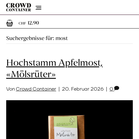
Menu
1
1 Artikel im Warenkorb
12.90
CHF
Suchergebnisse für: most
Hochstamm Apfelmost,
«Mölsrüter»
Von
Crowd Container
|
20. Februar 2026
|
0