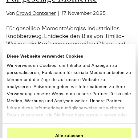
Von
Crowd Container
|
17. November 2025
Für gesellige MomenteVergiss industrielles
Knabberzeug. Entdecke den Biss von Timilia-
Weizen, die Kraft sonnengereifter Oliven und
die Reinheit unserer Bio-Weine. Für einen
Diese Webseite verwendet Cookies
Feierabend voller Energie und ohne
Verpasse keine
Wir verwenden Cookies, um Inhalte und Anzeigen zu
Kompromisse. «Manzanilla» Oliven mit
personalisieren, Funktionen für soziale Medien anbieten zu
Bergkräuternvon Tierra y Libertad aus
Sammelbestellung
!
können und die Zugriffe auf unsere Website zu
Fuenteheridos,
analysieren. Außerdem geben wir Informationen zu Ihrer
Andalusien280gCHF 6.90CHF 2.46 pro 100gIn
Willst du benachrichtigt werden, wenn
Verwendung unserer Website an unsere Partner für soziale
den Warenkorb«Manzanilla» Oliven naturevon
wir eine Sammelbestellung machen
Medien, Werbung und Analysen weiter. Unsere Partner
Tierra y Libertad aus Fuenteheridos,
und mehr erfahren über die
führen diese Informationen möglicherweise mit weiteren
Andalusien280gCHF 6.90CHF 2.46 pro 100gIn
Daten zusammen, die Sie ihnen bereitgestellt haben oder
Produzent*innen und ihre einzigartigen
den WarenkorbOlivenöl «Arbequina» Extra…
die sie im Rahmen Ihrer Nutzung der Dienste gesammelt
Produkte?
haben.
Weiterlesen
Alle zulassen