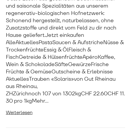
und saisonale Spezialitäten aus unserem
regenerativ-biologischen Hofnetzwerk:
Schonend hergestellt, naturbelassen, ohne
Zusatzstoffe und direkt vom Feld zu dir nach
Hause geliefert.Jetzt einkaufen
AlleAktuellesPastaSaucen & AufstricheNüsse &
TrockenfrüchteEssig & ÖlFleisch &
FischGetreide & HülsenfrüchteApéroKaffee,
Wein & SchokoladeSäfteGewürzeFrische
Früchte & GemüseGutscheine & Erlebnisse
AktuellesTrauben «Solaris»von Gut Rheinau
aus Rheinau,
ZHZürichnoch 107 von 1302kgCHF 22.60CHF 11.
30 pro 1kgMehr…
Weiterlesen