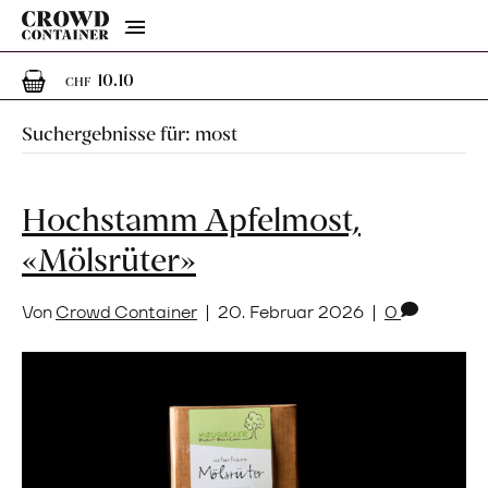
Menu
1
1 Artikel im Warenkorb
10.10
CHF
Suchergebnisse für: most
Hochstamm Apfelmost,
«Mölsrüter»
Von
Crowd Container
|
20. Februar 2026
|
0