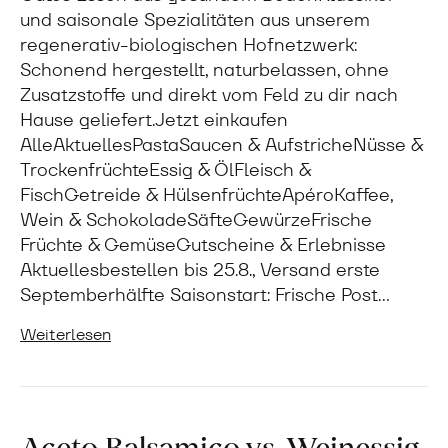
und saisonale Spezialitäten aus unserem
regenerativ-biologischen Hofnetzwerk:
Schonend hergestellt, naturbelassen, ohne
Zusatzstoffe und direkt vom Feld zu dir nach
Hause geliefert.Jetzt einkaufen
AlleAktuellesPastaSaucen & AufstricheNüsse &
TrockenfrüchteEssig & ÖlFleisch &
FischGetreide & HülsenfrüchteApéroKaffee,
Wein & SchokoladeSäfteGewürzeFrische
Früchte & GemüseGutscheine & Erlebnisse
Aktuellesbestellen bis 25.8., Versand erste
Septemberhälfte Saisonstart: Frische Post…
Weiterlesen
Aceto Balsamico vs. Weinessig