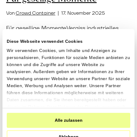
Von
Crowd Container
|
17. November 2025
Für gesellige MomenteVergiss industrielles
Knabberzeug. Entdecke den Biss von Timilia-
Diese Webseite verwendet Cookies
Weizen, die Kraft sonnengereifter Oliven und
die Reinheit unserer Bio-Weine. Für einen
Wir verwenden Cookies, um Inhalte und Anzeigen zu
personalisieren, Funktionen für soziale Medien anbieten zu
Feierabend voller Energie und ohne
können und die Zugriffe auf unsere Website zu
Kompromisse. «Manzanilla» Oliven mit
analysieren. Außerdem geben wir Informationen zu Ihrer
Bergkräuternvon Tierra y Libertad aus
Verwendung unserer Website an unsere Partner für soziale
Fuenteheridos,
Medien, Werbung und Analysen weiter. Unsere Partner
Andalusien280gCHF 6.90CHF 2.46 pro 100gIn
führen diese Informationen möglicherweise mit weiteren
den Warenkorb«Manzanilla» Oliven naturevon
Daten zusammen, die Sie ihnen bereitgestellt haben oder
Tierra y Libertad aus Fuenteheridos,
die sie im Rahmen Ihrer Nutzung der Dienste gesammelt
Andalusien280gCHF 6.90CHF 2.46 pro 100gIn
haben.
den WarenkorbOlivenöl «Arbequina» Extra…
Alle zulassen
Weiterlesen
Ablehnen