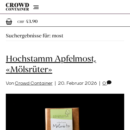
Menu
1
1 Artikel im Warenkorb
43.90
CHF
Suchergebnisse für: most
Hochstamm Apfelmost,
«Mölsrüter»
Von
Crowd Container
|
20. Februar 2026
|
0