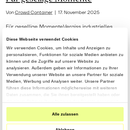
Von
Crowd Container
|
17. November 2025
Für gesellige MomenteVergiss industrielles
Knabberzeug. Entdecke den Biss von Timilia-
Diese Webseite verwendet Cookies
Weizen, die Kraft sonnengereifter Oliven und
die Reinheit unserer Bio-Weine. Für einen
Wir verwenden Cookies, um Inhalte und Anzeigen zu
personalisieren, Funktionen für soziale Medien anbieten zu
Feierabend voller Energie und ohne
können und die Zugriffe auf unsere Website zu
Kompromisse. «Manzanilla» Oliven mit
analysieren. Außerdem geben wir Informationen zu Ihrer
Bergkräuternvon Tierra y Libertad aus
Verwendung unserer Website an unsere Partner für soziale
Fuenteheridos,
Medien, Werbung und Analysen weiter. Unsere Partner
Andalusien280gCHF 6.90CHF 2.46 pro 100gIn
führen diese Informationen möglicherweise mit weiteren
den Warenkorb«Manzanilla» Oliven naturevon
Daten zusammen, die Sie ihnen bereitgestellt haben oder
Tierra y Libertad aus Fuenteheridos,
die sie im Rahmen Ihrer Nutzung der Dienste gesammelt
Andalusien280gCHF 6.90CHF 2.46 pro 100gIn
haben.
den WarenkorbOlivenöl «Arbequina» Extra…
Alle zulassen
Weiterlesen
Ablehnen