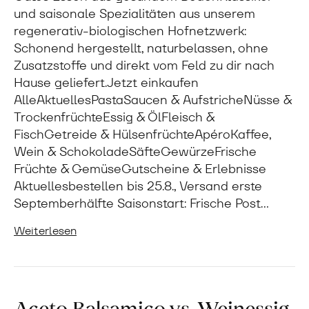
und saisonale Spezialitäten aus unserem
regenerativ-biologischen Hofnetzwerk:
Schonend hergestellt, naturbelassen, ohne
Zusatzstoffe und direkt vom Feld zu dir nach
Hause geliefert.Jetzt einkaufen
AlleAktuellesPastaSaucen & AufstricheNüsse &
TrockenfrüchteEssig & ÖlFleisch &
FischGetreide & HülsenfrüchteApéroKaffee,
Wein & SchokoladeSäfteGewürzeFrische
Früchte & GemüseGutscheine & Erlebnisse
Aktuellesbestellen bis 25.8., Versand erste
Septemberhälfte Saisonstart: Frische Post…
Weiterlesen
Aceto Balsamico vs. Weinessig