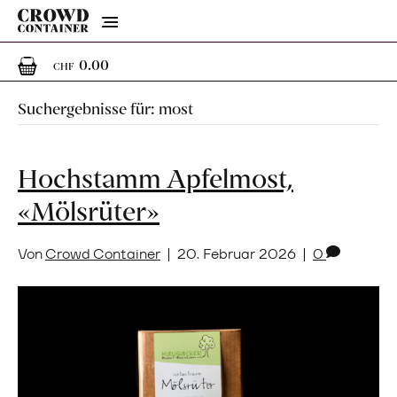
Menu
0
0 Artikel im Warenkorb
0.00
CHF
Suchergebnisse für: most
Hochstamm Apfelmost,
«Mölsrüter»
Von
Crowd Container
|
20. Februar 2026
|
0