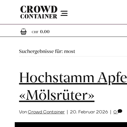
Menu
0
0 Artikel im Warenkorb
0.00
CHF
Suchergebnisse für: most
Hochstamm Apfe
«Mölsrüter»
Von
Crowd Container
|
20. Februar 2026
|
0