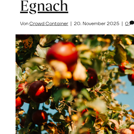
Egnach
Von
Crowd Container
|
20. November 2025
|
0