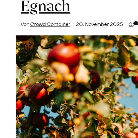
Egnach
Von
Crowd Container
|
20. November 2025
|
0