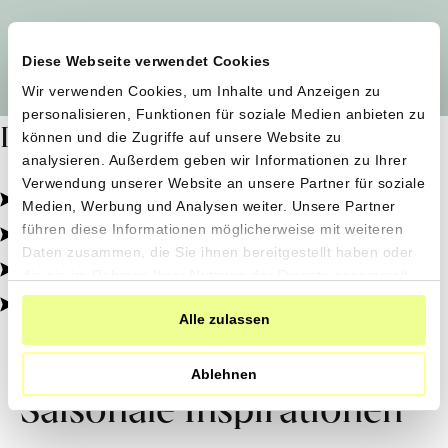
Alle Produzent*innen auf einen Blick
Diese Webseite verwendet Cookies
Wir verwenden Cookies, um Inhalte und Anzeigen zu
personalisieren, Funktionen für soziale Medien anbieten zu
Dafür stehen wir
können und die Zugriffe auf unsere Website zu
analysieren. Außerdem geben wir Informationen zu Ihrer
Verwendung unserer Website an unsere Partner für soziale
Pestizidfrei angebaut, schonend verarbeitet.
Medien, Werbung und Analysen weiter. Unsere Partner
Natürliche Zutaten, echter Geschmack.
führen diese Informationen möglicherweise mit weiteren
Daten zusammen, die Sie ihnen bereitgestellt haben oder
Von kleinen Höfen, direkt zu dir.
die sie im Rahmen Ihrer Nutzung der Dienste gesammelt
haben.
100% transparent, 0% Zusatzstoffe.
Alle zulassen
Ablehnen
Saisonale Inspirationen