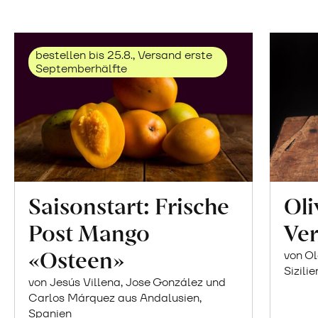
bestellen bis 25.8., Versand erste
Septemberhälfte
Saisonstart: Frische
Oli
Post Mango
Ver
«Osteen»
von Ol
Sizilie
von Jesús Villena, Jose González und
Carlos Márquez aus Andalusien,
Spanien