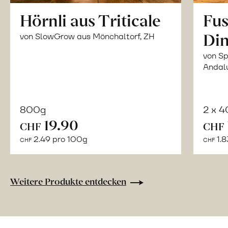
Hörnli aus Triticale
Fus
Din
von SlowGrow aus Mönchaltorf, ZH
von Sp
Andal
800g
2 x 
In
19.90
CHF
CHF
den
2.49 pro 100g
1.8
CHF
CHF
Warenkorb
Weitere Produkte entdecken