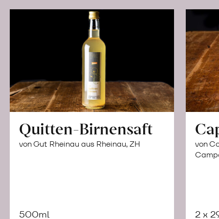
Quitten-Birnensaft
Ca
von Gut Rheinau aus Rheinau, ZH
von Co
Campor
500ml
2 x 