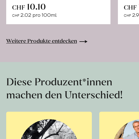
In
10.10
CHF
CHF
den
2.02 pro 100ml
2.9
CHF
CHF
Warenkorb
Weitere Produkte entdecken
Diese Produzent*innen
machen den Unterschied!