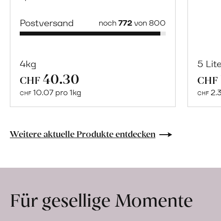
Postversand
noch
772
von 800
4kg
5 Lit
40.30
Mehr
CHF
CHF
über
10.07 pro 1kg
2.
CHF
CHF
Bio-
Hofwerk
erfahren
Weitere aktuelle Produkte entdecken
Für gesellige Momente