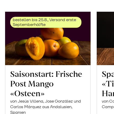
bestellen bis 25.8., Versand erste
Septemberhälfte
Saisonstart: Frische
Spa
Post Mango
«Ti
«Osteen»
Ha
von Jesús Villena, Jose González und
von Co
Carlos Márquez aus Andalusien,
Campor
Spanien