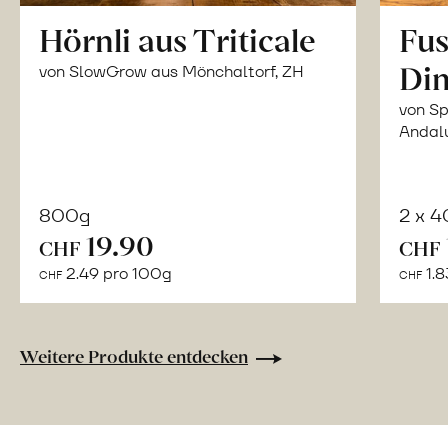
Hörnli aus Triticale
Fus
Din
von SlowGrow aus Mönchaltorf, ZH
von Sp
Andal
800g
2 x 
In
19.90
CHF
CHF
den
2.49 pro 100g
1.8
CHF
CHF
Warenkorb
Weitere Produkte entdecken