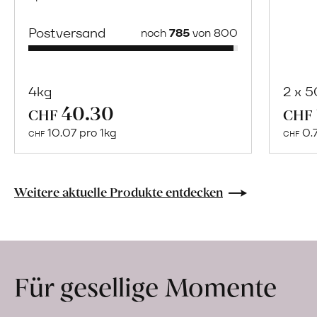
Postversand
noch
785
von 800
4kg
2 x 
40.30
Mehr
CHF
CHF
über
10.07 pro 1kg
0.
CHF
CHF
Naturbelassene
Bio-
Lebensmittel
Weitere aktuelle Produkte entdecken
ohne
Zusatzstoffe
direkt
ab
Für gesellige Momente
Hof
erfahren