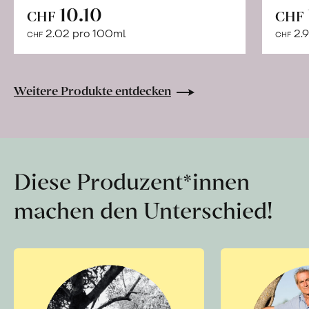
In
10.10
CHF
CHF
den
2.02 pro 100ml
2.9
CHF
CHF
Warenkorb
Weitere Produkte entdecken
Diese Produzent*innen
machen den Unterschied!