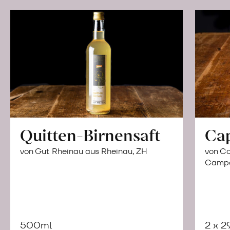
Quitten-Birnensaft
Ca
von Gut Rheinau aus Rheinau, ZH
von Co
Campor
500ml
2 x 