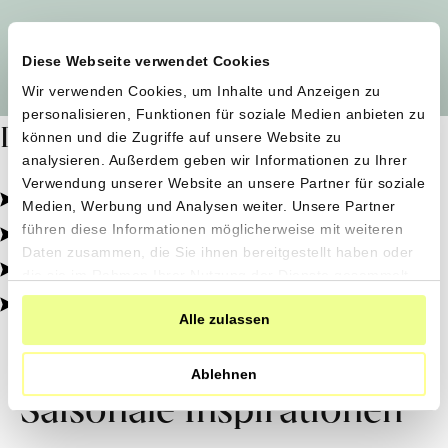
Alle Produzent*innen auf einen Blick
Diese Webseite verwendet Cookies
Wir verwenden Cookies, um Inhalte und Anzeigen zu
personalisieren, Funktionen für soziale Medien anbieten zu
Dafür stehen wir
können und die Zugriffe auf unsere Website zu
analysieren. Außerdem geben wir Informationen zu Ihrer
Verwendung unserer Website an unsere Partner für soziale
Pestizidfrei angebaut, schonend verarbeitet.
Medien, Werbung und Analysen weiter. Unsere Partner
Natürliche Zutaten, echter Geschmack.
führen diese Informationen möglicherweise mit weiteren
Daten zusammen, die Sie ihnen bereitgestellt haben oder
Von kleinen Höfen, direkt zu dir.
die sie im Rahmen Ihrer Nutzung der Dienste gesammelt
haben.
100% transparent, 0% Zusatzstoffe.
Alle zulassen
Ablehnen
Saisonale Inspirationen