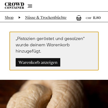
Menu
1
1 A
Shop
Nüsse & Trockenfrüchte
11.80
CHF
„Pistazien geröstet und gesalzen“
wurde deinem Warenkorb
hinzugefügt.
Warenkorb anzeigen