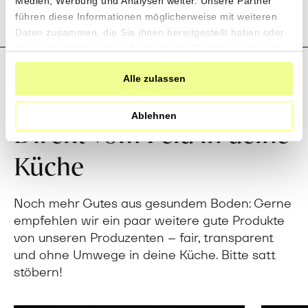
wir eine Sammelbestellung machen
Medien, Werbung und Analysen weiter. Unsere Partner
Rezensionen
und mehr erfahren über die
führen diese Informationen möglicherweise mit weiteren
Daten zusammen, die Sie ihnen bereitgestellt haben oder
Produzent*innen und ihre einzigartigen
die sie im Rahmen Ihrer Nutzung der Dienste gesammelt
Produkte?
haben.
Alle zulassen
Jetzt Newsletter abonnieren
Ablehnen
Direkt vom Feld in deine
Küche
Noch mehr Gutes aus gesundem Boden: Gerne
empfehlen wir ein paar weitere gute Produkte
von unseren Produzenten – fair, transparent
und ohne Umwege in deine Küche. Bitte satt
stöbern!