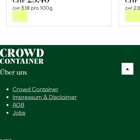
den
3.18 pro 100g
2.
CHF
CHF
Warenkorb
Über uns
Crowd Container
Impressum & Disclaimer
AGB
Jobs