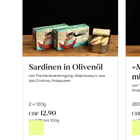
Sardinen in Olivenöl
«M
mi
von Fischereivereinigung «Asprocasur» aus
Isla Cristina, Andalusien
von 
Anda
2 x 120g
28
12.90
In
CHF
CH
5.38 pro 100g
2
den
CHF
CHF
Warenkorb