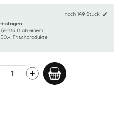
noch
149
Stück
beitstagen
 (entfällt ab einem
50.-, Frischprodukte
Add
to
cart