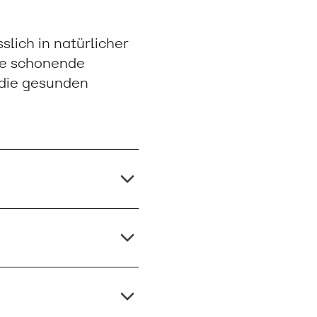
lich in natürlicher
ese schonende
s die gesunden