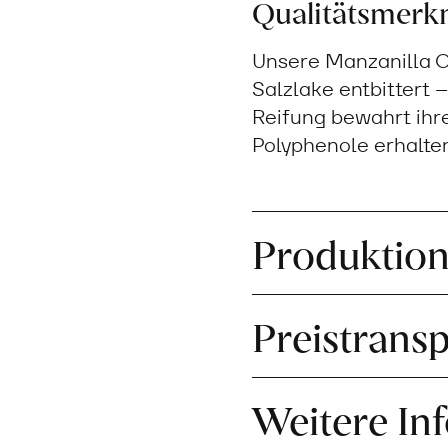
Qualitätsmerk
Unsere Manzanilla O
Salzlake entbittert 
Reifung bewahrt ihre
Polyphenole erhalten
Produktio
Preistrans
Weitere In