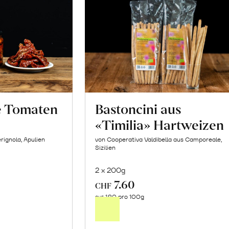
e Tomaten
Bastoncini aus
«Timilia» Hartweizen
rignola, Apulien
von Cooperativa Valdibella aus Camporeale,
Sizilien
2 x 200g
7.60
In
CHF
1.90 pro 100g
n
den
CHF
renkorb
Warenkorb