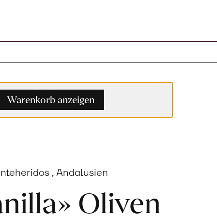
Warenkorb anzeigen
enteheridos , Andalusien
illa» Oliven