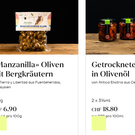
anzanilla» Oliven
Getrocknet
t Bergkräutern
in Olivenöl
Tierra y Libertad aus Fuenteheridos,
von Antica Enotria aus Ce
lusien
0g
2 x 314ml
6.90
18.80
In
In
F
CHF
.46 pro 100g
2.99 pro 100ml
den
de
CHF
Warenkorb
Wa