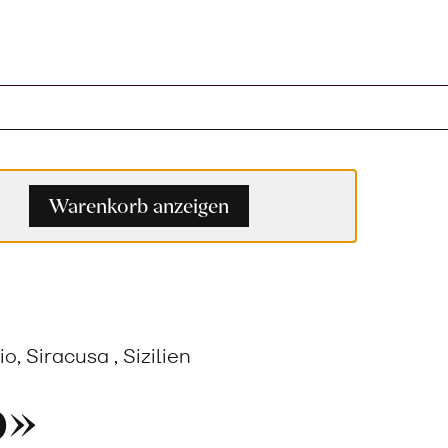
renkorb
Warenkorb anzeigen
o, Siracusa , Sizilien
o»