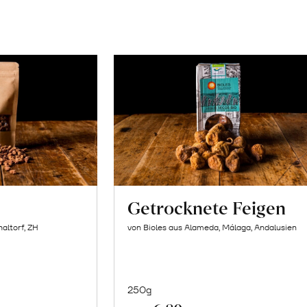
n
Getrocknete Feigen
ltorf, ZH
von Bioles aus Alameda, Málaga, Andalusien
250g
In