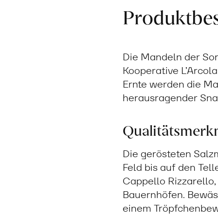
Produktbe
Die Mandeln der Sort
Kooperative L’Arcol
Ernte werden die Man
herausragender Snac
Qualitätsmerk
Die gerösteten Salz
Feld bis auf den Te
Cappello Rizzarello,
Bauernhöfen. Bewäs
einem Tröpfchenbewä