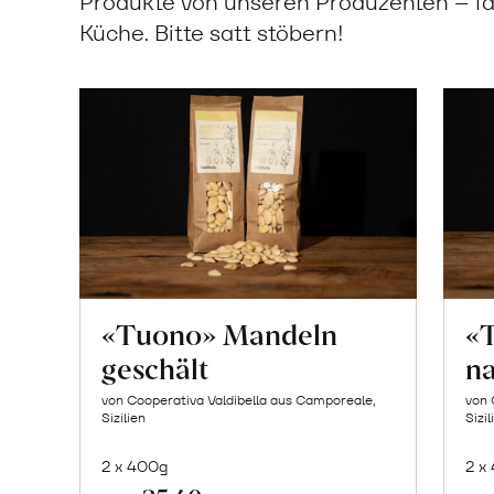
Produkte von unseren Produzenten – fa
Küche. Bitte satt stöbern!
«Tuono» Mandeln
«
geschält
n
von Cooperativa Valdibella aus Camporeale,
von 
Sizilien
Sizil
2 x 400g
2 x
In