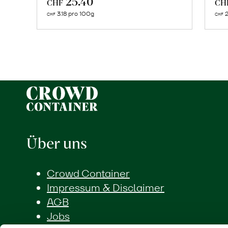
25.40
CHF
CH
den
3.18 pro 100g
2
CHF
CHF
Warenkorb
Über uns
Crowd Container
Impressum & Disclaimer
AGB
Jobs