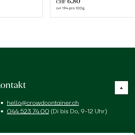
6.80
CHF
n
den
1.94 pro 100g
CHF
renkorb
Warenkorb
ontakt
hello@crowdcontainer.ch
044 523 74 00
(Di bis Do, 9-12 Uhr)