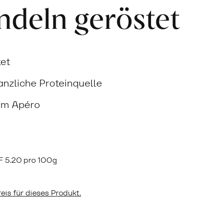
deln geröstet
tet
anzliche Proteinquelle
em Apéro
F
5.20 pro 100g
eis für dieses Produkt.