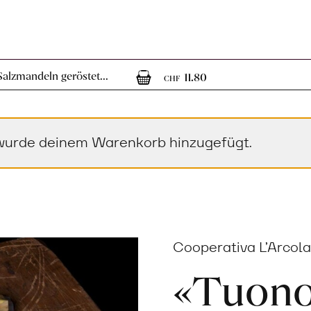
1
1 Artikel im Wa
alzmandeln geröstet...
11.80
CHF
 wurde deinem Warenkorb hinzugefügt.
Cooperativa L’Arcolai
«Tuon