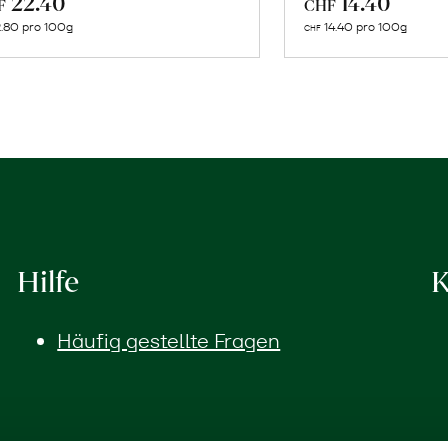
22.40
14.40
F
CHF
den
de
.80 pro 100g
14.40 pro 100g
CHF
Warenkorb
Wa
Hilfe
K
Häufig gestellte Fragen