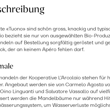
schreibung
e «Tuono» sind schön gross, knackig und typisch
aio bezieht sie nur von ausgewählten Bio-Produ
deln auf Bestellung sorgfältig geröstet und ge
k, der an keinem Apéro fehlen darf.
male
mandeln der Kooperative L’Arcolaio stehen für 
ller. Angebaut werden sie von Carmelo Agosta v
 Gino Linguanti und Salvatore Vassallo auf vielf
sert werden die Mandelbäume nur während Hit
sserungssystem, um Wasserverluste möglichst