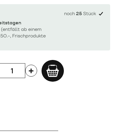
noch
25
Stück
beitstagen
 (entfällt ab einem
50.-, Frischprodukte
Add
to
cart