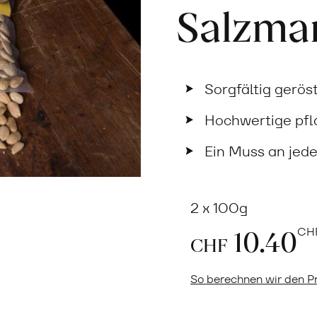
Salzman
Sorgfältig gerös
Hochwertige pfl
Ein Muss an jed
2 x 100g
10.40
CH
CHF
So berechnen wir den Pr