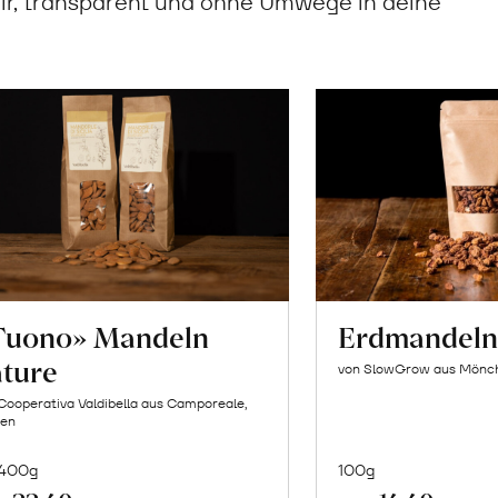
ir, transparent und ohne Umwege in deine
Tuono» Mandeln
Erdmandel
ature
von SlowGrow aus Möncha
Cooperativa Valdibella aus Camporeale,
ien
 400g
100g
In
In