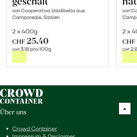
geschält
nat
von Cooperativa Valdibella aus
von Co
Camporeale, Sizilien
Campor
2 x 400g
2 x 
25.40
In
CHF
CHF
den
3.18 pro 100g
2.
CHF
CHF
Warenkorb
Über uns
Crowd Container
Impressum & Disclaimer