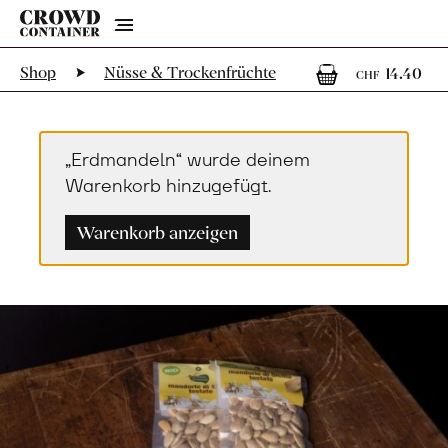
Menu
1
1 
Shop
Nüsse & Trockenfrüchte
14.40
CHF
„Erdmandeln“ wurde deinem
Warenkorb hinzugefügt.
Warenkorb anzeigen