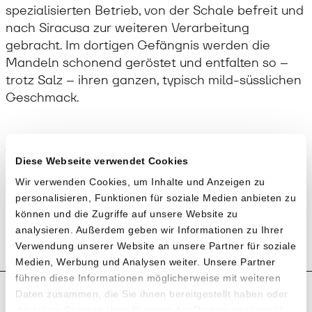
spezialisierten Betrieb, von der Schale befreit und
nach Siracusa zur weiteren Verarbeitung
gebracht. Im dortigen Gefängnis werden die
Mandeln schonend geröstet und entfalten so –
trotz Salz – ihren ganzen, typisch mild-süsslichen
Geschmack.
Anwendung
Diese Webseite verwendet Cookies
Die Salzmandeln von L’Arcolaio sind ein
Verpasse keine
Wir verwenden Cookies, um Inhalte und Anzeigen zu
wunderbarer Snack! Am besten zum Apéro,
personalisieren, Funktionen für soziale Medien anbieten zu
Sammelbestellung
beispielsweise mit einem Glas «Isolano»
!
können und die Zugriffe auf unsere Website zu
geniessen.
analysieren. Außerdem geben wir Informationen zu Ihrer
Willst du benachrichtigt werden, wenn
Verwendung unserer Website an unsere Partner für soziale
wir eine Sammelbestellung machen
Medien, Werbung und Analysen weiter. Unsere Partner
und mehr erfahren über die
führen diese Informationen möglicherweise mit weiteren
Produktion und Anbau
Daten zusammen, die Sie ihnen bereitgestellt haben oder
Produzent*innen und ihre einzigartigen
die sie im Rahmen Ihrer Nutzung der Dienste gesammelt