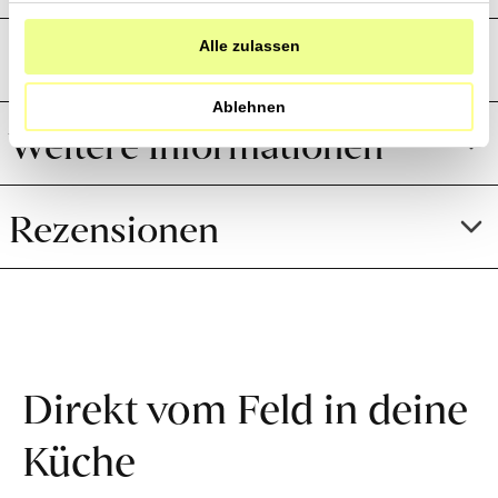
Produkte?
haben.
Preistransparenz
Alle zulassen
Jetzt Newsletter abonnieren
Ablehnen
Weitere Informationen
Rezensionen
Direkt vom Feld in deine
Küche