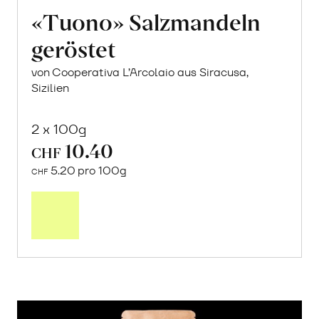
«Tuono» Salzmandeln
geröstet
von Cooperativa L’Arcolaio aus Siracusa,
Sizilien
2 x 100g
10.40
CHF
5.20 pro 100g
CHF
In
den
Warenkorb