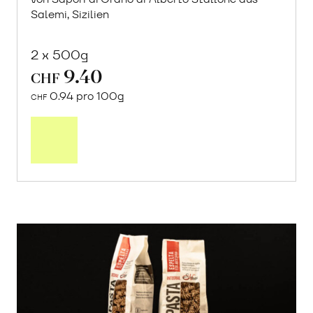
Salemi, Sizilien
2 x 500g
9.40
CHF
0.94 pro 100g
CHF
In
den
Warenkorb