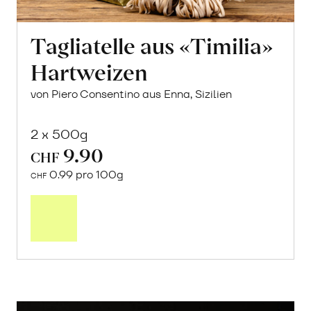
Tagliatelle aus «Timilia»
Hartweizen
von Piero Consentino aus Enna, Sizilien
2 x 500g
9.90
CHF
0.99 pro 100g
CHF
In
den
Warenkorb