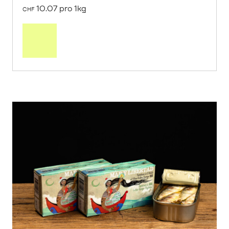
10.07 pro 1kg
CHF
Mehr
über
Saisonstart:
Frische
Post
Mango
«Osteen»
erfahren