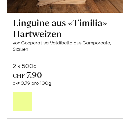
Linguine aus «Timilia»
Hartweizen
von Cooperativa Valdibella aus Camporeale,
Sizilien
2 x 500g
7.90
CHF
0.79 pro 100g
CHF
In
den
Warenkorb