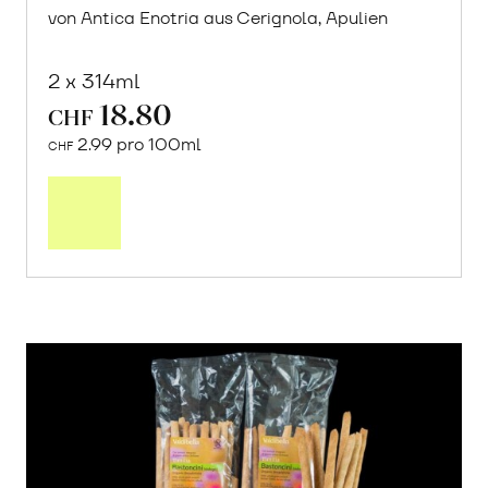
von Antica Enotria aus Cerignola, Apulien
2 x 314ml
18.80
CHF
2.99 pro 100ml
CHF
In
den
Warenkorb