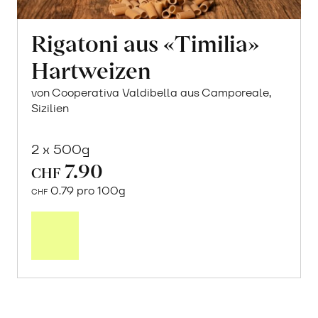
Rigatoni aus «Timilia»
Hartweizen
von Cooperativa Valdibella aus Camporeale,
Sizilien
2 x 500g
7.90
CHF
0.79 pro 100g
CHF
In
den
Warenkorb