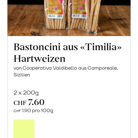
Bastoncini aus «Timilia»
Hartweizen
von Cooperativa Valdibella aus Camporeale,
Sizilien
2 x 200g
7.60
CHF
1.90 pro 100g
CHF
In
den
Warenkorb