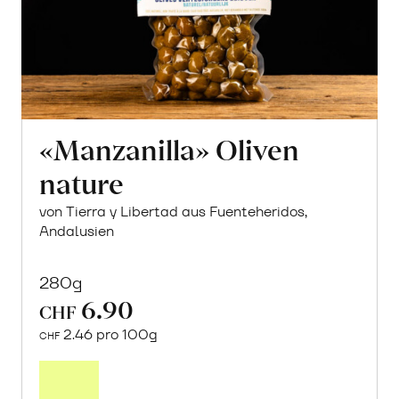
«Manzanilla» Oliven
nature
von Tierra y Libertad aus Fuenteheridos,
Andalusien
280g
6.90
CHF
2.46 pro 100g
CHF
In
den
Warenkorb