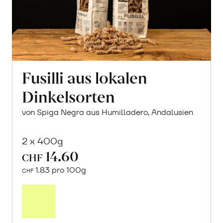
Fusilli aus lokalen
Dinkelsorten
von Spiga Negra aus Humilladero, Andalusien
2 x 400g
14.60
CHF
1.83 pro 100g
CHF
In
den
Warenkorb