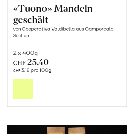
«Tuono» Mandeln
geschält
von Cooperativa Valdibella aus Camporeale,
Sizilien
2 x 400g
25.40
CHF
3.18 pro 100g
CHF
In
den
Warenkorb