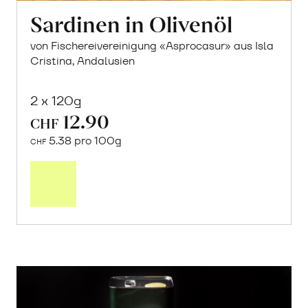
Sardinen in Olivenöl
von Fischereivereinigung «Asprocasur» aus Isla
Cristina, Andalusien
2 x 120g
12.90
CHF
5.38 pro 100g
CHF
In
den
Warenkorb