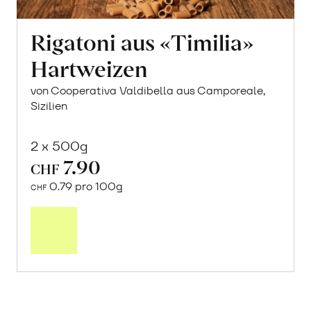
Rigatoni aus «Timilia»
Hartweizen
von Cooperativa Valdibella aus Camporeale,
Sizilien
2 x 500g
7.90
CHF
0.79 pro 100g
CHF
In
den
Warenkorb