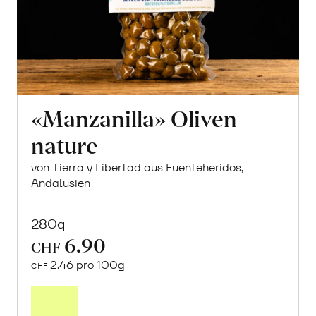
«Manzanilla» Oliven
nature
von Tierra y Libertad aus Fuenteheridos,
Andalusien
280g
6.90
CHF
2.46 pro 100g
CHF
In
den
Warenkorb