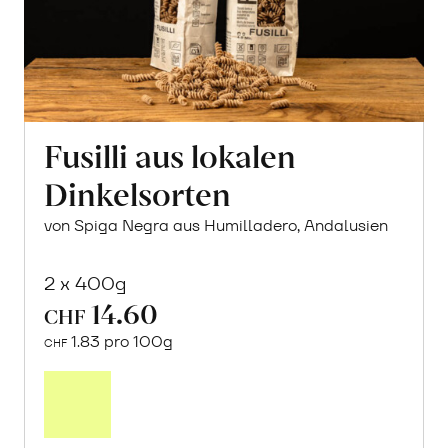
Fusilli aus lokalen
Dinkelsorten
von Spiga Negra aus Humilladero, Andalusien
2 x 400g
14.60
CHF
1.83 pro 100g
CHF
In
den
Warenkorb