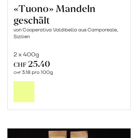
«Tuono» Mandeln
geschält
von Cooperativa Valdibella aus Camporeale,
Sizilien
2 x 400g
25.40
CHF
3.18 pro 100g
CHF
In
den
Warenkorb