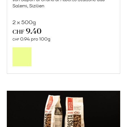
Salemi, Sizilien
2 x 500g
9.40
CHF
0.94 pro 100g
CHF
In
den
Warenkorb