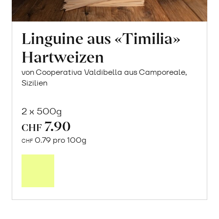
Linguine aus «Timilia»
Hartweizen
von Cooperativa Valdibella aus Camporeale,
Sizilien
2 x 500g
7.90
CHF
0.79 pro 100g
CHF
In
den
Warenkorb