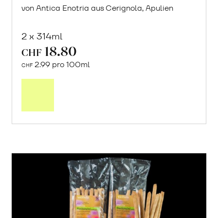
von Antica Enotria aus Cerignola, Apulien
2 x 314ml
18.80
CHF
2.99 pro 100ml
CHF
In
den
Warenkorb