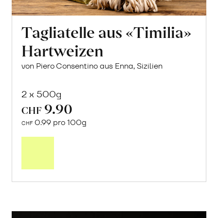
Tagliatelle aus «Timilia»
Hartweizen
von Piero Consentino aus Enna, Sizilien
2 x 500g
9.90
CHF
0.99 pro 100g
CHF
In
den
Warenkorb