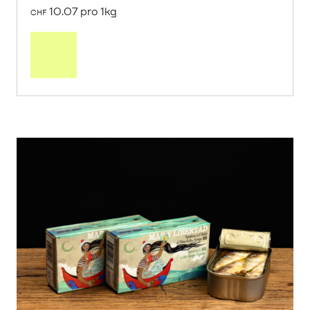
10.07 pro 1kg
CHF
Mehr
über
Saisonstart:
Frische
Post
Mango
«Osteen»
erfahren