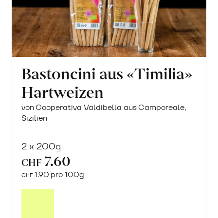
Bastoncini aus «Timilia»
Hartweizen
von Cooperativa Valdibella aus Camporeale,
Sizilien
2 x 200g
7.60
CHF
1.90 pro 100g
CHF
In
den
Warenkorb