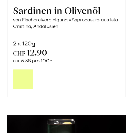
Sardinen in Olivenöl
von Fischereivereinigung «Asprocasur» aus Isla
Cristina, Andalusien
2 x 120g
12.90
CHF
5.38 pro 100g
CHF
In
den
Warenkorb