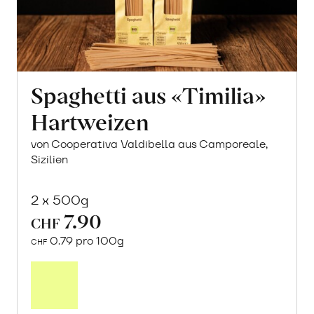
Spaghetti aus «Timilia»
Hartweizen
von Cooperativa Valdibella aus Camporeale,
Sizilien
2 x 500g
7.90
CHF
0.79 pro 100g
CHF
In
den
Warenkorb