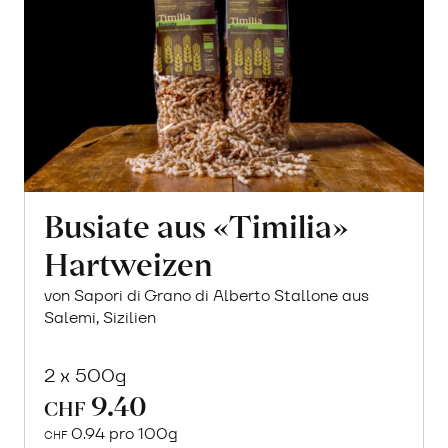
Busiate aus «Timilia»
Hartweizen
von Sapori di Grano di Alberto Stallone aus
Salemi, Sizilien
2 x 500g
9.40
CHF
0.94 pro 100g
CHF
In