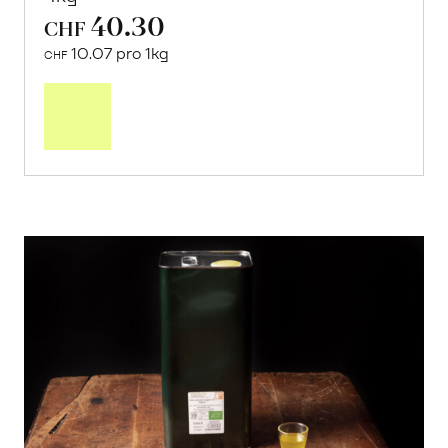
40.30
CHF
10.07 pro 1kg
CHF
Mehr
über
Saisonstart:
Frische
Post
Mango
«Osteen»
erfahren