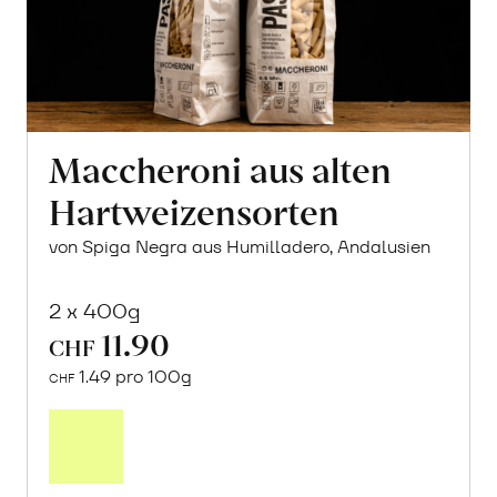
Maccheroni aus alten
Hartweizensorten
von Spiga Negra aus Humilladero, Andalusien
2 x 400g
11.90
CHF
1.49 pro 100g
CHF
In
den
Warenkorb