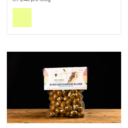
In
den
Warenkorb