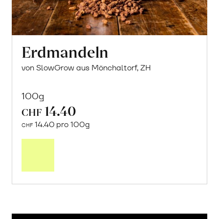
Erdmandeln
von SlowGrow aus Mönchaltorf, ZH
100g
14.40
CHF
14.40 pro 100g
CHF
In
den
Warenkorb