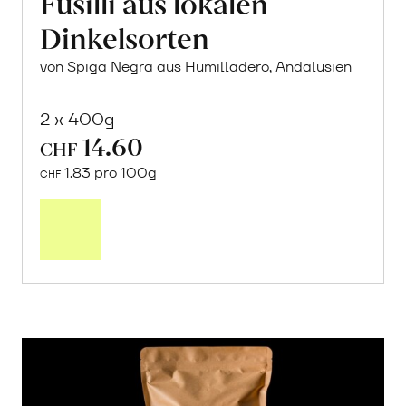
Fusilli aus lokalen
Dinkelsorten
von Spiga Negra aus Humilladero, Andalusien
2 x 400g
14.60
CHF
1.83 pro 100g
CHF
In
den
Warenkorb