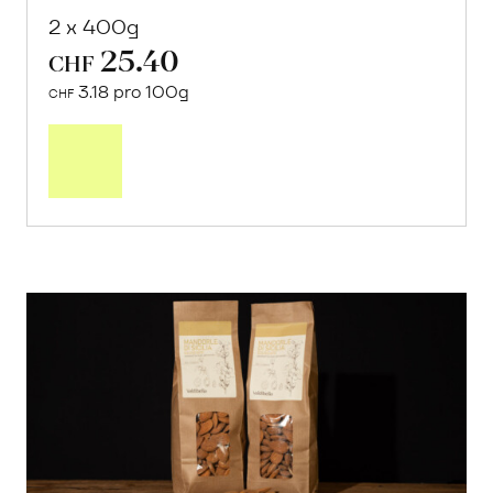
2 x 400g
25.40
CHF
3.18 pro 100g
CHF
In
den
Warenkorb