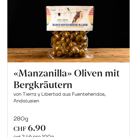
«Manzanilla» Oliven mit
Bergkräutern
von Tierra y Libertad aus Fuenteheridos,
Andalusien
280g
6.90
CHF
2.46 pro 100g
CHF