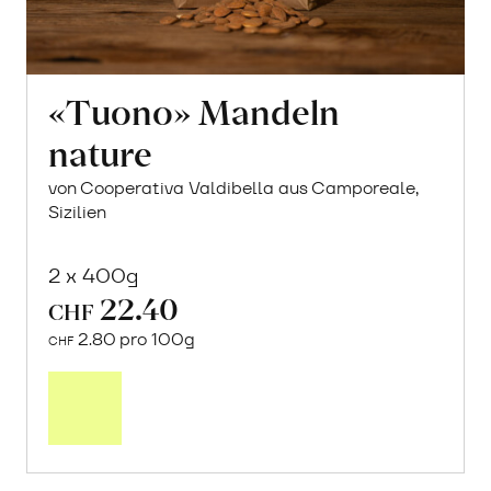
«Tuono» Mandeln
nature
von Cooperativa Valdibella aus Camporeale,
Sizilien
2 x 400g
22.40
CHF
2.80 pro 100g
CHF
In
den
Warenkorb