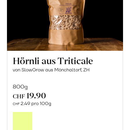
Hörnli aus Triticale
von SlowGrow aus Mönchaltorf, ZH
800g
19.90
CHF
2.49 pro 100g
CHF
In
den
Warenkorb