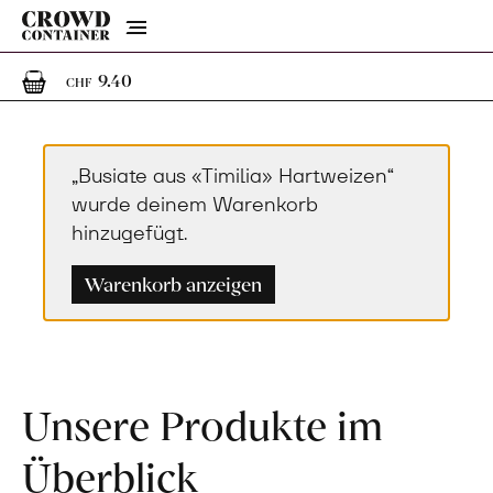
Menu
1
1 Artikel im Warenkorb
9.40
CHF
„Busiate aus «Timilia» Hartweizen“
wurde deinem Warenkorb
hinzugefügt.
Warenkorb anzeigen
Unsere Produkte im
Überblick