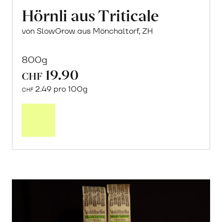
Hörnli aus Triticale
von SlowGrow aus Mönchaltorf, ZH
800g
19.90
CHF
2.49 pro 100g
CHF
In
den
Warenkorb