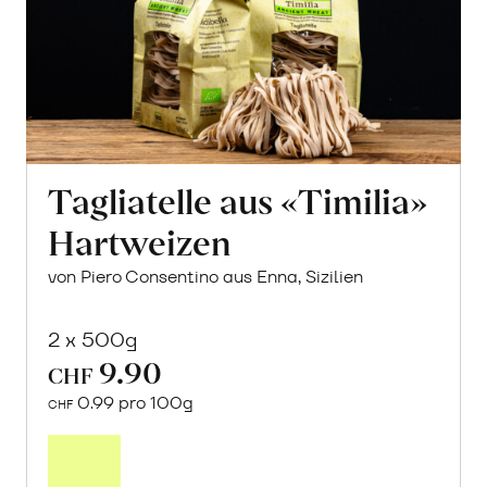
Tagliatelle aus «Timilia»
Hartweizen
von Piero Consentino aus Enna, Sizilien
2 x 500g
9.90
CHF
0.99 pro 100g
CHF
In
den
Warenkorb