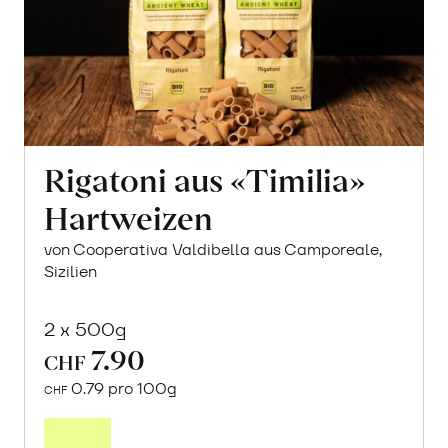
Rigatoni aus «Timilia»
Hartweizen
von Cooperativa Valdibella aus Camporeale,
Sizilien
2 x 500g
7.90
CHF
0.79 pro 100g
CHF
In
den