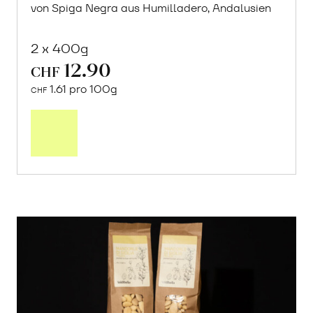
von Spiga Negra aus Humilladero, Andalusien
2 x 400g
12.90
CHF
1.61 pro 100g
CHF
In
den
Warenkorb