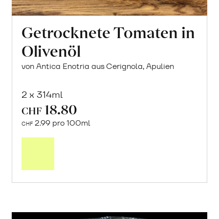
Getrocknete Tomaten in
Olivenöl
von Antica Enotria aus Cerignola, Apulien
2 x 314ml
18.80
CHF
2.99 pro 100ml
CHF
In
den
Warenkorb