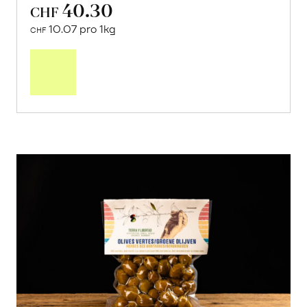
40.30
CHF
10.07 pro 1kg
CHF
Mehr
über
Saisonstart:
Frische
Post
Mango
«Osteen»
erfahren