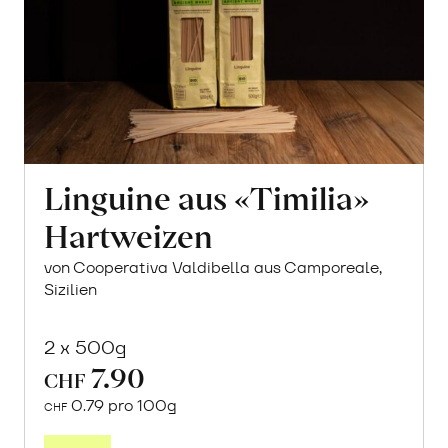
Linguine aus «Timilia»
Hartweizen
von Cooperativa Valdibella aus Camporeale,
Sizilien
2 x 500g
7.90
CHF
0.79 pro 100g
CHF
In
den