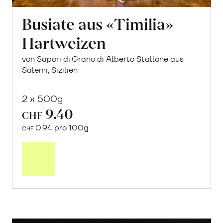
Busiate aus «Timilia»
Hartweizen
von Sapori di Grano di Alberto Stallone aus
Salemi, Sizilien
2 x 500g
9.40
CHF
0.94 pro 100g
CHF
In
den
Warenkorb