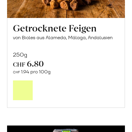
Getrocknete Feigen
von Bioles aus Alameda, Málaga, Andalusien
250g
6.80
CHF
1.94 pro 100g
CHF
In
den
Warenkorb