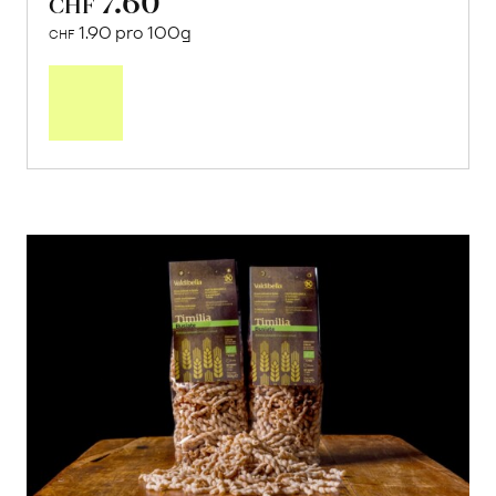
7.60
CHF
1.90 pro 100g
CHF
In
den
Warenkorb