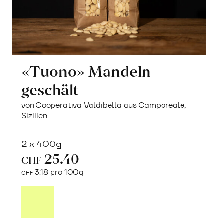
«Tuono» Mandeln
geschält
von Cooperativa Valdibella aus Camporeale,
Sizilien
2 x 400g
25.40
CHF
3.18 pro 100g
CHF
In
den
Warenkorb