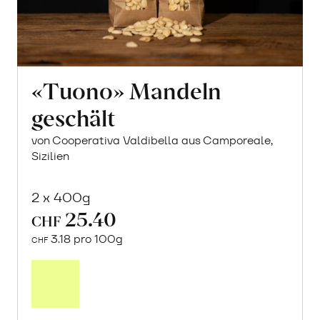
«Tuono» Mandeln
geschält
von Cooperativa Valdibella aus Camporeale,
Sizilien
2 x 400g
25.40
CHF
3.18 pro 100g
CHF
In
den
Warenkorb