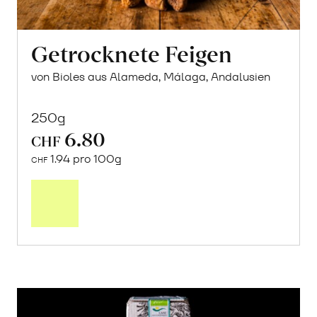
Getrocknete Feigen
von Bioles aus Alameda, Málaga, Andalusien
250g
6.80
CHF
1.94 pro 100g
CHF
In
den
Warenkorb