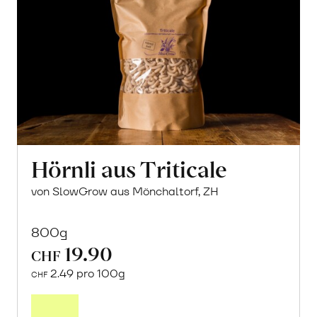
Hörnli aus Triticale
von SlowGrow aus Mönchaltorf, ZH
800g
19.90
CHF
2.49 pro 100g
CHF
In
den