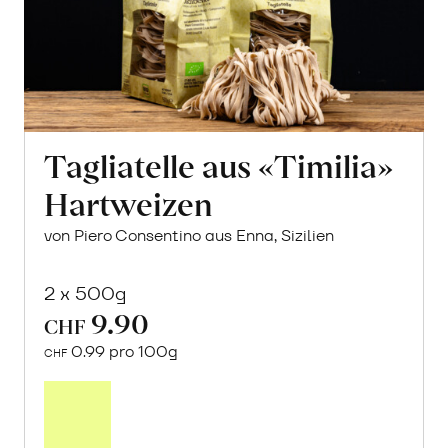
Tagliatelle aus «Timilia»
Hartweizen
von Piero Consentino aus Enna, Sizilien
2 x 500g
9.90
CHF
0.99 pro 100g
CHF
In
den
Warenkorb