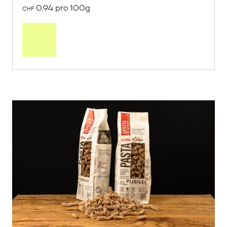
0.94 pro 100g
CHF
In
den
Warenkorb