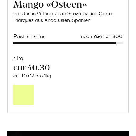
Mango «Osteen»
von Jesús Villena, Jose González und Carlos
Márquez aus Andalusien, Spanien
Postversand
noch
754
von 800
4kg
40.30
CHF
10.07 pro 1kg
CHF
Mehr
über
Saisonstart:
Frische
Post
Mango
«Osteen»
erfahren