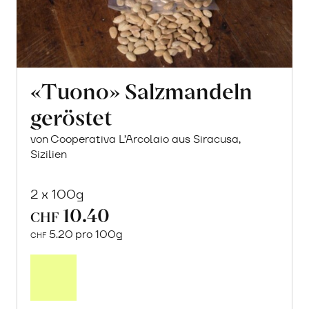
«Tuono» Salzmandeln
geröstet
von Cooperativa L’Arcolaio aus Siracusa,
Sizilien
2 x 100g
10.40
CHF
5.20 pro 100g
CHF
In
den
Warenkorb