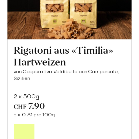
Rigatoni aus «Timilia»
Hartweizen
von Cooperativa Valdibella aus Camporeale,
Sizilien
2 x 500g
7.90
CHF
0.79 pro 100g
CHF
In
den
Warenkorb