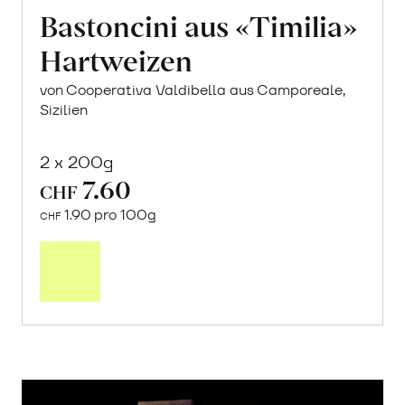
Bastoncini aus «Timilia»
Hartweizen
von Cooperativa Valdibella aus Camporeale,
Sizilien
2 x 200g
7.60
CHF
1.90 pro 100g
CHF
In
den
Warenkorb