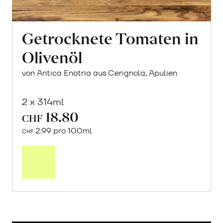
Getrocknete Tomaten in
Olivenöl
von Antica Enotria aus Cerignola, Apulien
2 x 314ml
18.80
CHF
2.99 pro 100ml
CHF
In
den
Warenkorb