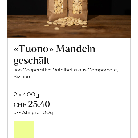
«Tuono» Mandeln
geschält
von Cooperativa Valdibella aus Camporeale,
Sizilien
2 x 400g
25.40
CHF
3.18 pro 100g
CHF
In
den
Warenkorb