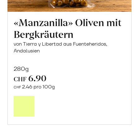
«Manzanilla» Oliven mit
Bergkräutern
von Tierra y Libertad aus Fuenteheridos,
Andalusien
280g
6.90
CHF
2.46 pro 100g
CHF
In
den
Warenkorb