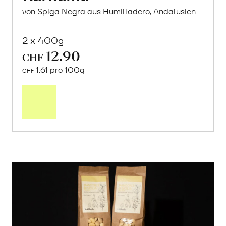
von Spiga Negra aus Humilladero, Andalusien
2 x 400g
12.90
CHF
1.61 pro 100g
CHF
In
den
Warenkorb