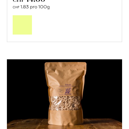
1.83 pro 100g
CHF
In
den
Warenkorb