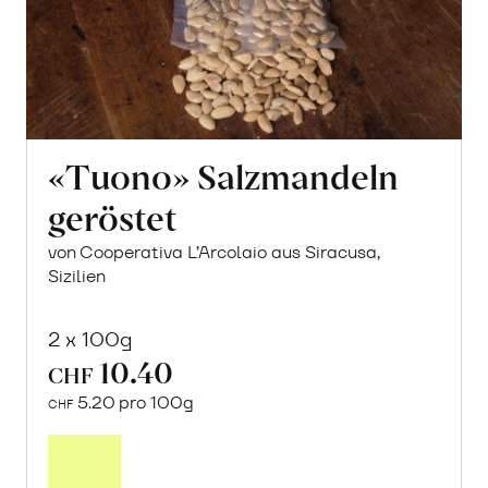
«Tuono» Salzmandeln
geröstet
von Cooperativa L’Arcolaio aus Siracusa,
Sizilien
2 x 100g
10.40
CHF
5.20 pro 100g
CHF
In
den
Warenkorb