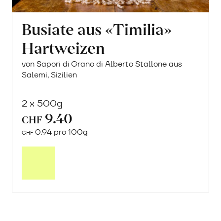
Busiate aus «Timilia»
Hartweizen
von Sapori di Grano di Alberto Stallone aus
Salemi, Sizilien
2 x 500g
9.40
CHF
0.94 pro 100g
CHF
In
den
Warenkorb