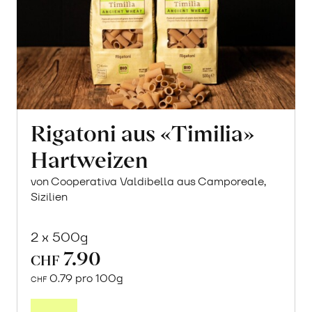
Rigatoni aus «Timilia»
Hartweizen
von Cooperativa Valdibella aus Camporeale,
Sizilien
2 x 500g
7.90
CHF
0.79 pro 100g
CHF
In
den