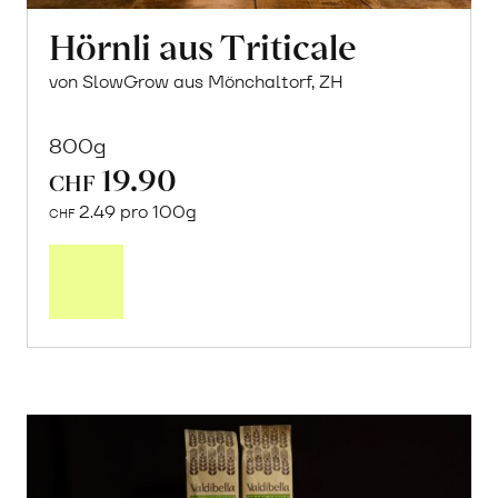
Hörnli aus Triticale
von SlowGrow aus Mönchaltorf, ZH
800g
19.90
CHF
2.49 pro 100g
CHF
In
den
Warenkorb