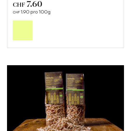
7.60
CHF
1.90 pro 100g
CHF
In
den
Warenkorb