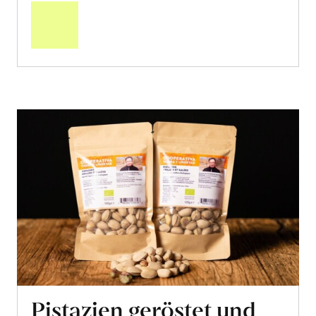
den
Warenkorb
Pistazien geröstet und