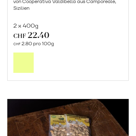
von Cooperativa Valdibella aus Camporeale,
Sizilien
2 x 400g
22.40
CHF
2.80 pro 100g
CHF
In
den
Warenkorb