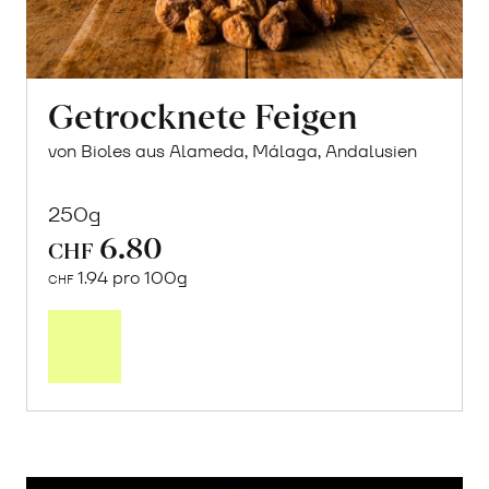
Getrocknete Feigen
von Bioles aus Alameda, Málaga, Andalusien
250g
6.80
CHF
1.94 pro 100g
CHF
In
den
Warenkorb