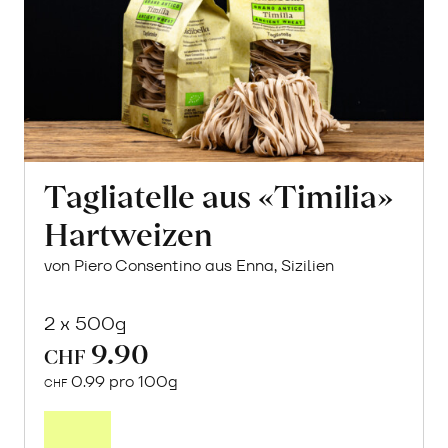
Tagliatelle aus «Timilia»
Hartweizen
von Piero Consentino aus Enna, Sizilien
2 x 500g
9.90
CHF
0.99 pro 100g
CHF
In
den
Warenkorb