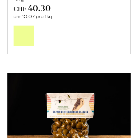
40.30
CHF
10.07 pro 1kg
CHF
Mehr
über
Saisonstart:
Frische
Post
Mango
«Osteen»
erfahren