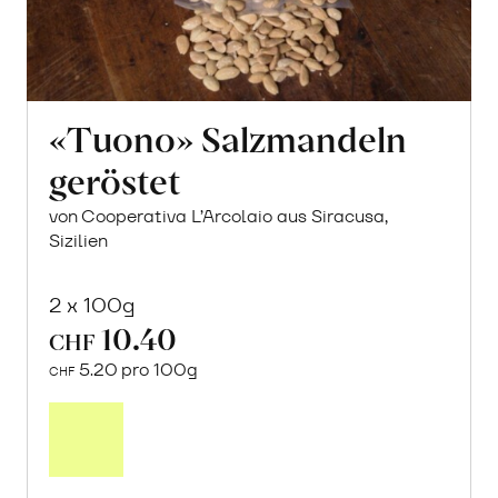
«Tuono» Salzmandeln
geröstet
von Cooperativa L’Arcolaio aus Siracusa,
Sizilien
2 x 100g
10.40
CHF
5.20 pro 100g
CHF
In
den
Warenkorb