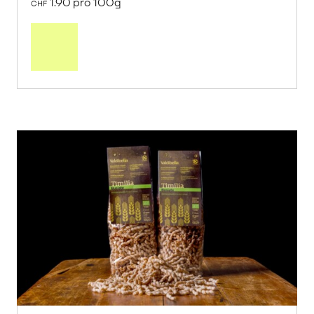
1.90 pro 100g
CHF
In
den
Warenkorb