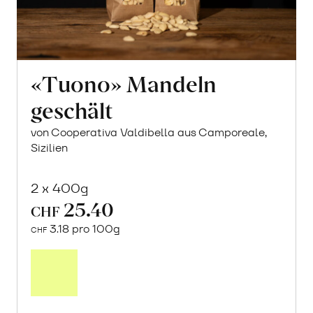
«Tuono» Mandeln
geschält
von Cooperativa Valdibella aus Camporeale,
Sizilien
2 x 400g
25.40
CHF
3.18 pro 100g
CHF
In
den
Warenkorb