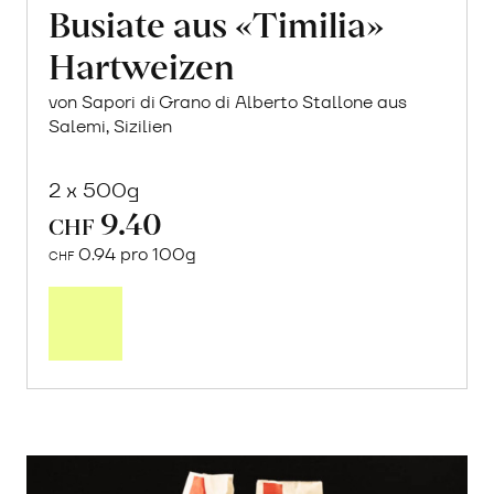
Busiate aus «Timilia»
Hartweizen
von Sapori di Grano di Alberto Stallone aus
Salemi, Sizilien
2 x 500g
9.40
CHF
0.94 pro 100g
CHF
In
den
Warenkorb