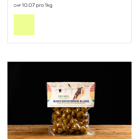
10.07 pro 1kg
CHF
Mehr
über
Saisonstart:
Frische
Post
Mango
«Osteen»
erfahren