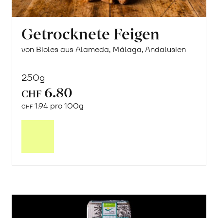
Getrocknete Feigen
von Bioles aus Alameda, Málaga, Andalusien
250g
6.80
CHF
1.94 pro 100g
CHF
In
den
Warenkorb