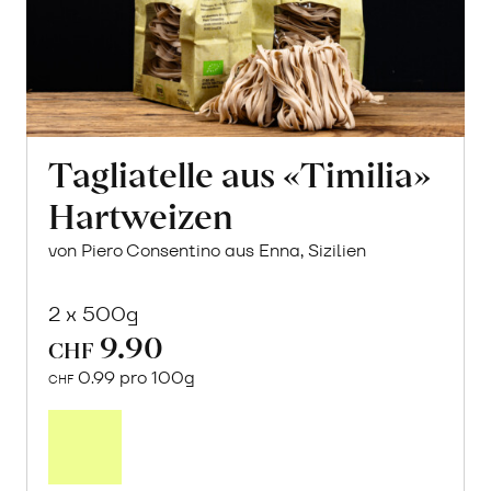
Tagliatelle aus «Timilia»
Hartweizen
von Piero Consentino aus Enna, Sizilien
2 x 500g
9.90
CHF
0.99 pro 100g
CHF
In
den
Warenkorb