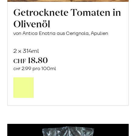
Getrocknete Tomaten in
Olivenöl
von Antica Enotria aus Cerignola, Apulien
2 x 314ml
18.80
CHF
2.99 pro 100ml
CHF
In
den
Warenkorb