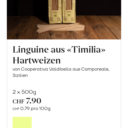
Linguine aus «Timilia»
Hartweizen
von Cooperativa Valdibella aus Camporeale,
Sizilien
2 x 500g
7.90
CHF
0.79 pro 100g
CHF
In
den
Warenkorb