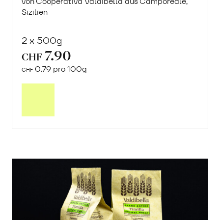
von Cooperativa Valdibella aus Camporeale,
Sizilien
2 x 500g
7.90
CHF
0.79 pro 100g
CHF
In
den
Warenkorb