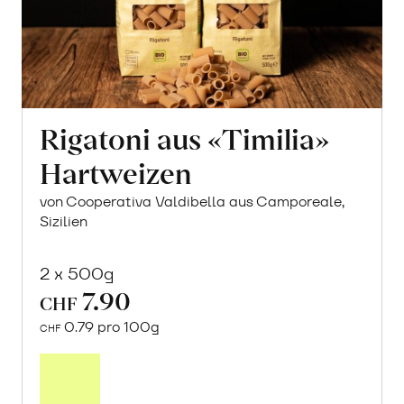
Rigatoni aus «Timilia»
Hartweizen
von Cooperativa Valdibella aus Camporeale,
Sizilien
2 x 500g
7.90
CHF
0.79 pro 100g
CHF
In
den
Warenkorb