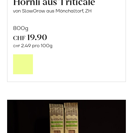
Hörnli aus Triticale
von SlowGrow aus Mönchaltorf, ZH
800g
19.90
CHF
2.49 pro 100g
CHF
In
den
Warenkorb